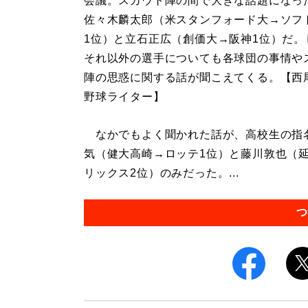
会議。スカウト陣の間で大きな話題になっ
佐々木麟太郎（米スタンフォード大→ソフ
1位）と立石正広（創価大→阪神1位）だ。
それ以外の選手についても各球団の事情や
陣の思惑に関する話が聞こえてくる。【西
野球ライター】
なかでもよく聞かれた話が、高校生の指名
気（健大高崎→ロッテ1位）と藤川敦也（
リックス2位）のみだった。...
つ