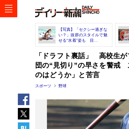
【写真】「セクシー過ぎな
い？」抜群のスタイルで魅
せる“水着”姿も 目...
「ドラフト裏話」 高校生が
団の“見切り”の早さを警戒
のはどうか」と苦言
スポーツ
野球