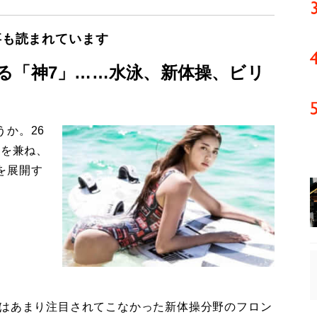
事も読まれています
る「神7」……水泳、新体操、ビリ
か。26
姿を兼ね、
を展開す
はあまり注目されてこなかった新体操分野のフロン