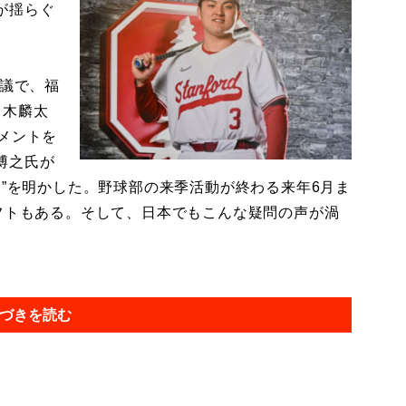
が揺らぐ
会議で、福
々木麟太
メントを
博之氏が
ン”を明かした。野球部の来季活動が終わる来年6月ま
フトもある。そして、日本でもこんな疑問の声が渦
づきを読む