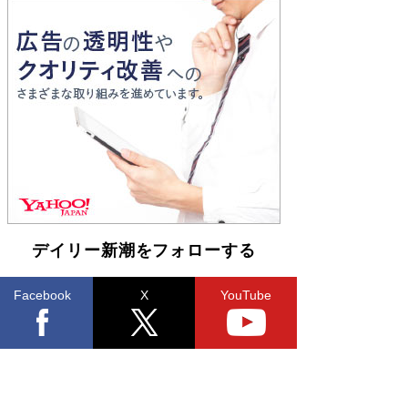
Book Bang
「『火垂るの墓』は、大嘘である」原作者が抱き
続けた“自責の念”とは…「自己憐憫は描きたくな
い」監督が徹底的にこだわったこと（後編） #
戦争の記憶
Book Bang
デイリー新潮をフォローする
Facebook
X
YouTube