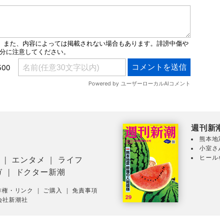
週刊新
熊本地
小室さ
ヒール
｜
エンタメ
｜
ライフ
ガ
｜
ドクター新潮
作権・リンク
｜
ご購入
｜
免責事項
会社新潮社