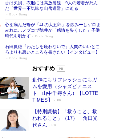
舌は欠損、衣服には高放射線…9人の若者が死ん
だ「世界一不気味な山岳遭難」に迫る
Book Bang
心を病んだ母が「4Lの大五郎」を飲み干しゲロま
みれに…ノブコブ徳井が「感情を失くした」子供
時代を明かす
Book Bang
石田夏穂『わたしを庇わないで』人間のいいとこ
ろよりも悪いところを書きたい【インタビュー】
Book Bang
73歳でも働くしかない 「老後レス時代」
おすすめ
に交通誘導員の独白が話題
Book Bang
創作にもリフレッシュにもガ
「なんで？ そんな馬鹿な……」90歳になった作
ムを愛用（ジャズピアニス
家・阿刀田高さんが、ひとり暮らしの生活を明か
ト 山中千尋さん）【LOTTE
す
Book Bang
TIMES】
PR
追悼・東野圭吾さん 週間ベストセラーランキン
【特別読物】「救うこと、救
グに『容疑者Xの献身』『白夜行』など代表作が
われること」（17） 角田光
並ぶ［文庫ベストセラー］
Book Bang
代さん
PR
和田秀樹の70代、80代向け新書がベスト3を独
占 上半期1位にも選出［新書ベストセラー］