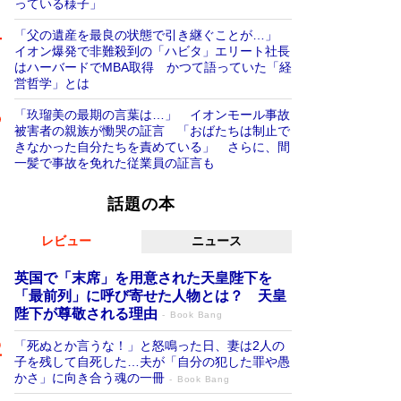
っている様子」
「父の遺産を最良の状態で引き継ぐことが…」
イオン爆発で非難殺到の「ハビタ」エリート社長
はハーバードでMBA取得 かつて語っていた「経
営哲学」とは
「玖瑠美の最期の言葉は…」 イオンモール事故
被害者の親族が慟哭の証言 「おばたちは制止で
きなかった自分たちを責めている」 さらに、間
一髪で事故を免れた従業員の証言も
話題の本
レビュー
ニュース
英国で「末席」を用意された天皇陛下を
「最前列」に呼び寄せた人物とは？ 天皇
陛下が尊敬される理由
Book Bang
「死ぬとか言うな！」と怒鳴った日、妻は2人の
子を残して自死した…夫が「自分の犯した罪や愚
かさ」に向き合う魂の一冊
Book Bang