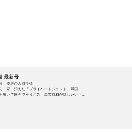
潮 最新号
震 修羅の人間模様
ん一家 消えた「プライベートジェット」帰国
を履いて国会で座りこみ 高市首相が隠したい「...