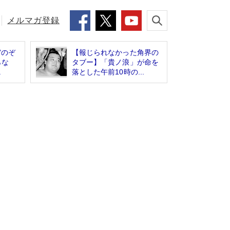
メルマガ登録
”のぞ
【報じられなかった角界の
らな
タブー】「貴ノ浪」が命を
.
落とした午前10時の...