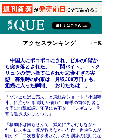
アクセスランキング
一覧
「中国人にボコボコにされ、ビルの6階か
ら突き落とされた」 「闇バイト」 トク
リュウの使い捨てにされた悲惨すぎる実
態 募集時の約束は「月収300万円」も、
組織に入った瞬間、「お前たちは…」
「ゾンビたばこ売人」と肩組みショット「小園海
斗」に注がれる“厳しい視線” 昨季の首位打者も
今季は打撃低調、守備にも不安 「レギュラー剥
奪も選択肢のひとつに」
「救助隊は何もせんで、満足に声かけしなかっ
た」レスキュー隊が救えなかった命 近隣住民が
明かす「二次被害を出さないのが訓練の鉄則にな