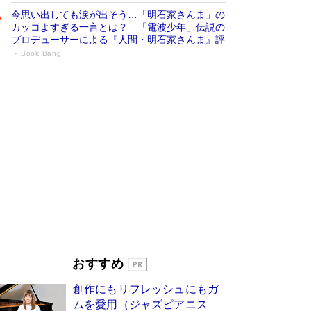
今思い出しても涙が出そう…「明石家さんま」の
カッコよすぎる一言とは？ 「電波少年」伝説の
プロデューサーによる『人間・明石家さんま』評
Book Bang
「叱って伸びるやつは、褒めたらもっと伸
びる」俳優・高嶋政伸が家族に教わっ
た“人を育てるコツ”…芸への考え方を明か
す
Book Bang
「『火垂るの墓』は、大嘘である」原作者が抱き
続けた“自責の念”とは…「自己憐憫は描きたくな
い」監督が徹底的にこだわったこと（後編） #
戦争の記憶
Book Bang
美輪明宏 晩年の回答を集めた『ほほえんで生き
るための人生相談』がランクイン［エンターテイ
メントベストセラー］
Book Bang
「宇宙兄弟」最終46巻がベストセラー1位 宇宙
おすすめ
開発への関心を押し上げた18年の物語に幕 特装
版には「宇宙で描かれたマンガ」も収録
創作にもリフレッシュにもガ
Book Bang
ムを愛用（ジャズピアニス