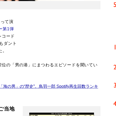
たって演
ー第1弾
レコード
でもダント
た。
グ第2位の「男の港」にまつわるエピソードを聞いてい
の男」の“歴史”。鳥羽一郎 Spotify再生回数ランキ
ご当地