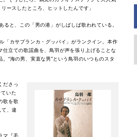
リリースしたところ、ヒットしたんです」
あると、この「男の港」がしばしば歌われている。
シングル「カサブランカ・グッバイ」がランクイン。本作
マ仕立ての歌謡曲を、鳥羽が声を張り上げることな
。“海の男、実直な男”という鳥羽のいつものスタ
くださっ
せていた
の歌を歌
んて、違
ラマ『毛