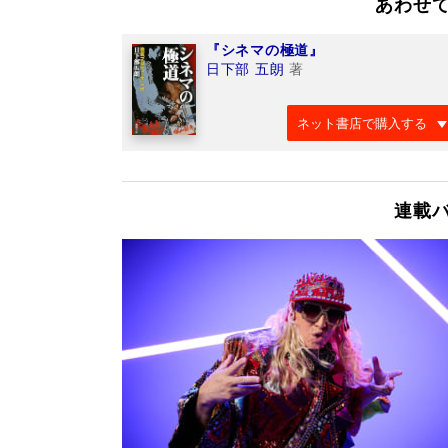
あわせ
『シネマの極道』
日下部 五朗
著
ネット書店で購入する
連載