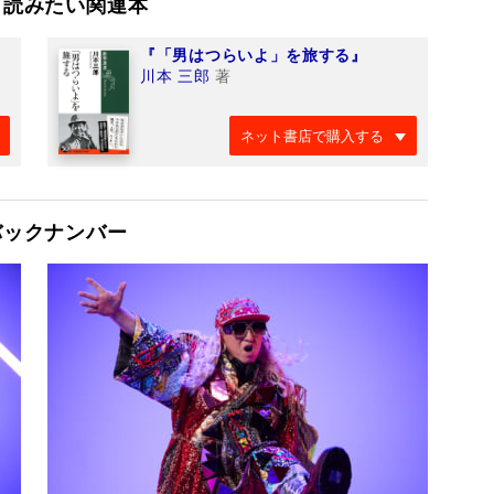
て読みたい関連本
『「男はつらいよ」を旅する』
川本 三郎
著
ネット書店で購入する
バックナンバー