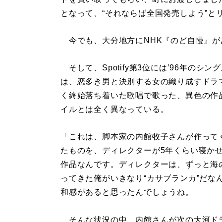
となって、“それならば全国発売しよう”と
今でも、大分地方にNHK『のど自慢』が
そして、Spotify第3位には’96年の
は、恋多き男と決別する女の織り成すドラ
く終始落ち着いた歌唱で歌った、異色の作品
イルとは全く異なっている。
「これは、脚本家の内館牧子さんが作って
たものを、ディレクターが5年くらい寝か
作品なんです。ディレクターは、ずっと海
ってきた俺がいきなり“カサブランカ”だな
和感があると思ったんでしょうね。
そんな状況の中、内館さんが次の大河ド