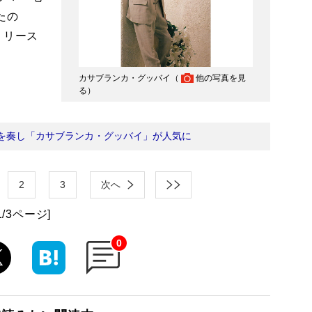
たの
リリース
カサブランカ・グッバイ（
他の写真を見
る
）
功を奏し「カサブランカ・グッバイ」が人気に
2
3
次へ
1/3ページ]
0