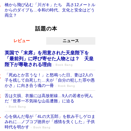
橋から飛び込む「川ガキ」たち 高さ12メートル
からのダイブも…令和の時代、文化と安全はどう
両立？
話題の本
レビュー
ニュース
英国で「末席」を用意された天皇陛下を
「最前列」に呼び寄せた人物とは？ 天皇
陛下が尊敬される理由
Book Bang
「死ぬとか言うな！」と怒鳴った日、妻は2人の
子を残して自死した…夫が「自分の犯した罪や愚
かさ」に向き合う魂の一冊
Book Bang
舌は欠損、衣服には高放射線…9人の若者が死ん
だ「世界一不気味な山岳遭難」に迫る
Book Bang
心を病んだ母が「4Lの大五郎」を飲み干しゲロま
みれに…ノブコブ徳井が「感情を失くした」子供
時代を明かす
Book Bang