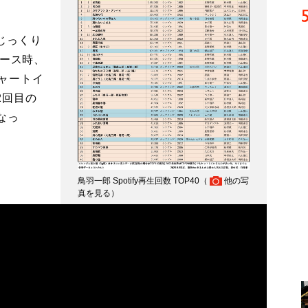
じっくり
リース時、
チャートイ
2回目の
なっ
鳥羽一郎 Spotify再生回数 TOP40（
他の写
真を見る
）