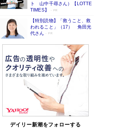
「不意に涙が出そうに…」高嶋政伸が明かし
ト 山中千尋さん）【LOTTE
た“13歳の娘を暴行する役”への葛藤 インティマ
TIMES】
PR
シーコーディネーターに支えられたNHK『大奥』
の裏側
Book Bang
【特別読物】「救うこと、救
われること」（17） 角田光
代さん
PR
デイリー新潮をフォローする