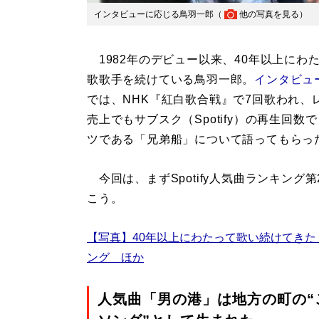
インタビューに応じる鳥羽一郎（
他の写真を見る
）
1982年のデビュー以来、40年以上にわ
歌歌手を続けている鳥羽一郎。
インタビュ
では、NHK『紅白歌合戦』で7回歌われ、
売上でもサブスク（Spotify）の再生回数
ツである「兄弟船」について語ってもらっ
今回は、まずSpotify人気曲ランキン
こう。
【写真】40年以上にわたって歌い続けてきた「海
ング ほか
人気曲「男の港」は地方の町の“