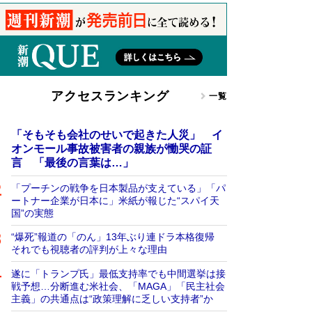
アクセスランキング
一覧
「そもそも会社のせいで起きた人災」 イ
オンモール事故被害者の親族が慟哭の証
言 「最後の言葉は…」
「プーチンの戦争を日本製品が支えている」「パ
ートナー企業が日本に」米紙が報じた“スパイ天
国”の実態
“爆死”報道の「のん」13年ぶり連ドラ本格復帰
それでも視聴者の評判が上々な理由
遂に「トランプ氏」最低支持率でも中間選挙は接
戦予想…分断進む米社会、「MAGA」「民主社会
主義」の共通点は“政策理解に乏しい支持者”か