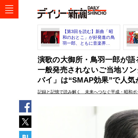
【第3回を読む】新曲「昭
和のおとこ」が好発進の鳥
羽一郎、ともに音楽界...
演歌の大御所・鳥羽一郎が語
一般発売されないご当地ソン
バイ」は“SMAP効果”で人
記録と記憶で読み解く 未来へつなぐ平成・昭和ポ