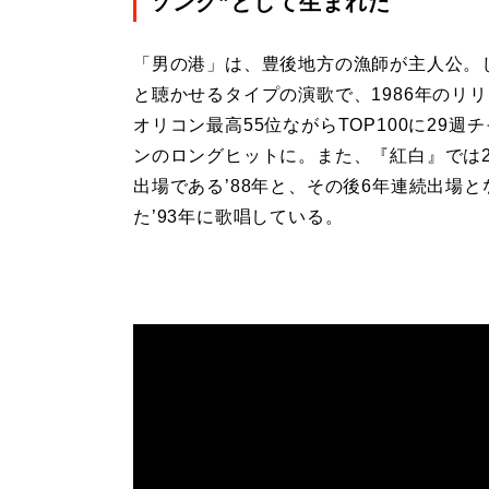
ソング”として生まれた
「男の港」は、豊後地方の漁師が主人公。
と聴かせるタイプの演歌で、1986年のリ
オリコン最高55位ながらTOP100に29週
ンのロングヒットに。また、『紅白』では
出場である’88年と、その後6年連続出場と
た’93年に歌唱している。