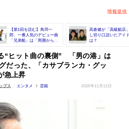
情報提供
【第1回を読む】鳥羽一
高倉健が「高級鮨店
郎、一番人気のデビュー曲
し切り口説いたアイ
「兄弟船」は「周囲から...
は？
る“ヒット曲の裏側” 「男の港」は
グだった、「カサブランカ・グッ
気が急上昇
ップス
エンタメ
芸能
2025年11月11日