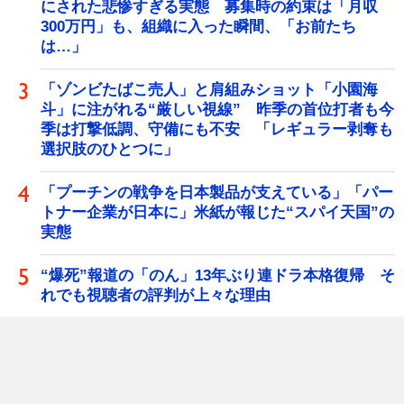
にされた悲惨すぎる実態 募集時の約束は「月収
300万円」も、組織に入った瞬間、「お前たち
は…」
「ゾンビたばこ売人」と肩組みショット「小園海
斗」に注がれる“厳しい視線” 昨季の首位打者も今
季は打撃低調、守備にも不安 「レギュラー剥奪も
選択肢のひとつに」
「プーチンの戦争を日本製品が支えている」「パー
トナー企業が日本に」米紙が報じた“スパイ天国”の
実態
“爆死”報道の「のん」13年ぶり連ドラ本格復帰 そ
れでも視聴者の評判が上々な理由