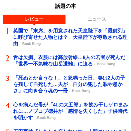
話題の本
レビュー
ニュース
英国で「末席」を用意された天皇陛下を「最前列」
に呼び寄せた人物とは？ 天皇陛下が尊敬される理
由
Book Bang
舌は欠損、衣服には高放射線…9人の若者が死んだ
「世界一不気味な山岳遭難」に迫る
Book Bang
「死ぬとか言うな！」と怒鳴った日、妻は2人の子
を残して自死した…夫が「自分の犯した罪や愚か
さ」に向き合う魂の一冊
Book Bang
心を病んだ母が「4Lの大五郎」を飲み干しゲロまみ
れに…ノブコブ徳井が「感情を失くした」子供時代
を明かす
Book Bang