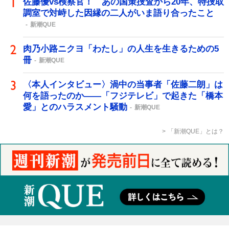
佐藤優vs検察官！ あの国策捜査から20年、特捜取
調室で対峙した因縁の二人がいま語り合ったこと
新潮QUE
肉乃小路ニクヨ「わたし」の人生を生きるための5
冊
新潮QUE
〈本人インタビュー〉渦中の当事者「佐藤二朗」は
何を語ったのか――「フジテレビ」で起きた「橋本
愛」とのハラスメント騒動
新潮QUE
「新潮QUE」とは？