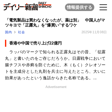
情報提供する
「電気製品は買わなくなったが、薬は別」 中国人がマ
ツキヨで「正露丸」を“爆買い”するワケ
国内
社会
2025年11月08日
香港や中国で売り上げ22億円
ラッパのマークで知られる正露丸はその昔、「征露
丸」と書いたのをご存じだろうか。日露戦争において
腸チフスや赤痢を防ぐために、木（もく）クレオソー
トを主成分とした丸剤を兵士に与えたところ、大いに
効果があったという逸話からきた名称である。...
Advertisement