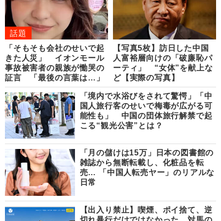
話題
「そもそも会社のせいで起
【写真5枚】訪日した中国
きた人災」 イオンモール
人富裕層向けの「破廉恥パ
事故被害者の親族が慟哭の
ーティ」 “女体”を献上な
証言 「最後の言葉は…」
ど【実際の写真】
「境内で水浴びをされて驚愕」「中
国人旅行客のせいで梅毒が広がる可
能性も」 中国の団体旅行解禁で起
こる“観光公害”とは？
「月の儲けは15万」日本の図書館の
雑誌から無断転載し、化粧品を転
売… 「中国人転売ヤー」のリアルな
日常
【出入り禁止】喫煙、ポイ捨て、逆
切れ暴行だけではなかった…対馬の