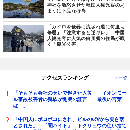
神社を激怒させた韓国人観光客のあ
まりに下品な行為
「カイロを便器に流され週に何度も
修理」「注意すると逆ギレ」 中国
人観光客に人気の白川郷の住民が嘆
く「観光公害」
アクセスランキング
一覧
「そもそも会社のせいで起きた人災」 イオンモー
ル事故被害者の親族が慟哭の証言 「最後の言葉
は…」
「中国人にボコボコにされ、ビルの6階から突き落
とされた」 「闇バイト」 トクリュウの使い捨て