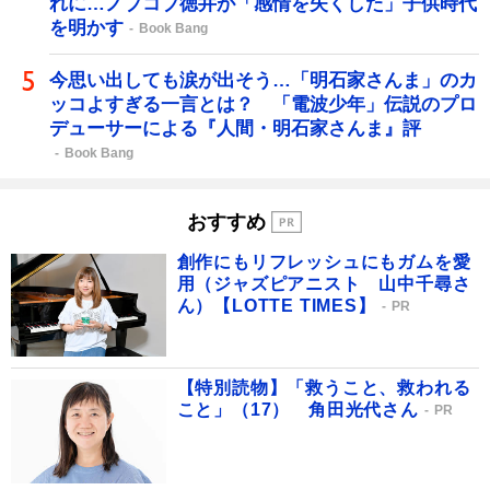
れに…ノブコブ徳井が「感情を失くした」子供時代
を明かす
Book Bang
今思い出しても涙が出そう…「明石家さんま」のカ
ッコよすぎる一言とは？ 「電波少年」伝説のプロ
デューサーによる『人間・明石家さんま』評
Book Bang
おすすめ
創作にもリフレッシュにもガムを愛
用（ジャズピアニスト 山中千尋さ
ん）【LOTTE TIMES】
PR
【特別読物】「救うこと、救われる
こと」（17） 角田光代さん
PR