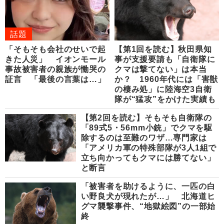
話題
「そもそも会社のせいで起
【第1回を読む】秋田県知
きた人災」 イオンモール
事が支援要請も「自衛隊に
事故被害者の親族が慟哭の
クマは撃てない」は本当
証言 「最後の言葉は…」
か？ 1960年代には「害獣
の棲み処」に陸海空3自衛
隊が“猛攻”をかけた実績も
【第2回を読む】そもそも自衛隊の
「89式5・56mm小銃」でクマを駆
除するのは至難のワザ…専門家は
「アメリカ軍の特殊部隊が3人1組で
立ち向かってもクマには勝てない」
と断言
「被害者を助けるように、一匹の白
い野良犬が現れたが…」 北海道ヒ
グマ襲撃事件、“地獄絵図”の一部始
終