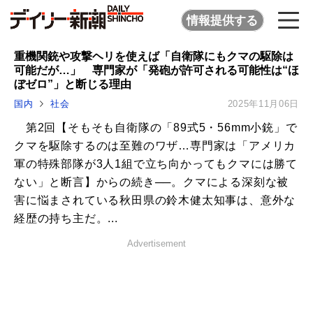
情報提供する
重機関銃や攻撃ヘリを使えば「自衛隊にもクマの駆除は
可能だが…」 専門家が「発砲が許可される可能性は“ほ
ぼゼロ”」と断じる理由
国内
社会
2025年11月06日
第2回【そもそも自衛隊の「89式5・56mm小銃」で
クマを駆除するのは至難のワザ…専門家は「アメリカ
軍の特殊部隊が3人1組で立ち向かってもクマには勝て
ない」と断言】からの続き──。クマによる深刻な被
害に悩まされている秋田県の鈴木健太知事は、意外な
経歴の持ち主だ。...
Advertisement