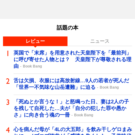
話題の本
レビュー
ニュース
英国で「末席」を用意された天皇陛下を「最前列」
に呼び寄せた人物とは？ 天皇陛下が尊敬される理
由
Book Bang
舌は欠損、衣服には高放射線…9人の若者が死んだ
「世界一不気味な山岳遭難」に迫る
Book Bang
「死ぬとか言うな！」と怒鳴った日、妻は2人の子
を残して自死した…夫が「自分の犯した罪や愚か
さ」に向き合う魂の一冊
Book Bang
心を病んだ母が「4Lの大五郎」を飲み干しゲロまみ