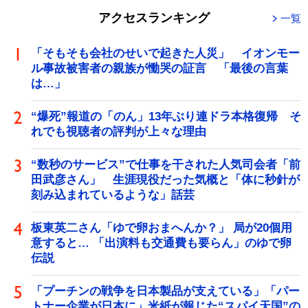
アクセスランキング
一覧
「そもそも会社のせいで起きた人災」 イオンモー
ル事故被害者の親族が慟哭の証言 「最後の言葉
は…」
“爆死”報道の「のん」13年ぶり連ドラ本格復帰 そ
れでも視聴者の評判が上々な理由
“数秒のサービス”で仕事を干された人気司会者「前
田武彦さん」 生涯現役だった気概と「体に秒針が
刻み込まれているような」話芸
板東英二さん「ゆで卵おまへんか？」 局が20個用
意すると… 「出演料も交通費も要らん」のゆで卵
伝説
「プーチンの戦争を日本製品が支えている」「パー
トナー企業が日本に」米紙が報じた“スパイ天国”の