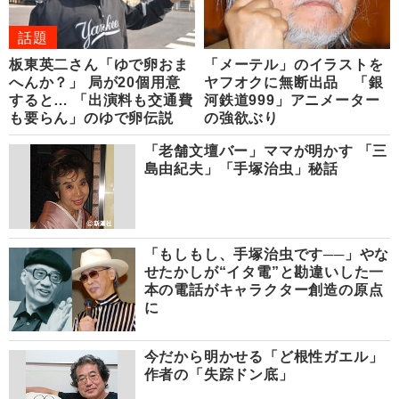
話題
板東英二さん「ゆで卵おま
「メーテル」のイラストを
へんか？」 局が20個用意
ヤフオクに無断出品 「銀
すると… 「出演料も交通費
河鉄道999」アニメーター
も要らん」のゆで卵伝説
の強欲ぶり
「老舗文壇バー」ママが明かす 「三
島由紀夫」「手塚治虫」秘話
「もしもし、手塚治虫です──」やな
せたかしが“イタ電”と勘違いした一
本の電話がキャラクター創造の原点
に
今だから明かせる「ど根性ガエル」
作者の「失踪ドン底」