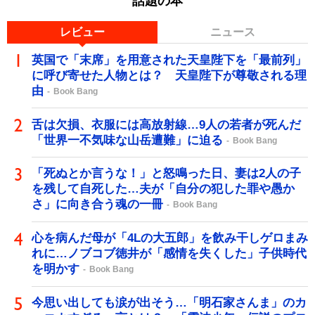
話題の本
レビュー
ニュース
英国で「末席」を用意された天皇陛下を「最前列」
に呼び寄せた人物とは？ 天皇陛下が尊敬される理
由
Book Bang
舌は欠損、衣服には高放射線…9人の若者が死んだ
「世界一不気味な山岳遭難」に迫る
Book Bang
「死ぬとか言うな！」と怒鳴った日、妻は2人の子
を残して自死した…夫が「自分の犯した罪や愚か
さ」に向き合う魂の一冊
Book Bang
心を病んだ母が「4Lの大五郎」を飲み干しゲロまみ
れに…ノブコブ徳井が「感情を失くした」子供時代
を明かす
Book Bang
今思い出しても涙が出そう…「明石家さんま」のカ