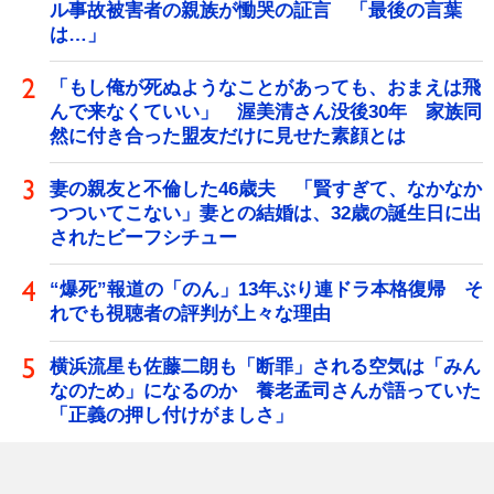
ル事故被害者の親族が慟哭の証言 「最後の言葉
は…」
「もし俺が死ぬようなことがあっても、おまえは飛
んで来なくていい」 渥美清さん没後30年 家族同
然に付き合った盟友だけに見せた素顔とは
妻の親友と不倫した46歳夫 「賢すぎて、なかなか
つついてこない」妻との結婚は、32歳の誕生日に出
されたビーフシチュー
“爆死”報道の「のん」13年ぶり連ドラ本格復帰 そ
れでも視聴者の評判が上々な理由
横浜流星も佐藤二朗も「断罪」される空気は「みん
なのため」になるのか 養老孟司さんが語っていた
「正義の押し付けがましさ」