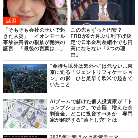
話題
「そもそも会社のせいで起
この先もずっと円安？
きた人災」 イオンモール
FRBが9カ月ぶり利下げ決
事故被害者の親族が慟哭の
定で日米金利差縮小でも円
証言 「最後の言葉は…」
高にならない「3つの理
由」
“金持ち以外は郊外へ”は危ない…東
京に迫る「ジェントリフィケーショ
ン」の影 ひと足早く欧米で起きて
いたこと
AIブームで儲けた個人投資家が「ト
ランプショック」で苦悩 増えた余
剰資金、どこに投資すべきか 専門
家が解説する“落とし穴”とは
2025年に狙うべき投資テーマ