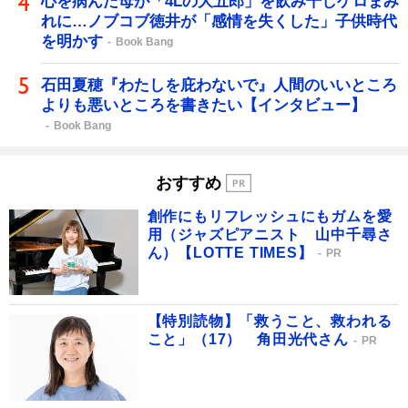
心を病んだ母が「4Lの大五郎」を飲み干しゲロまみ
れに…ノブコブ徳井が「感情を失くした」子供時代
を明かす
Book Bang
石田夏穂『わたしを庇わないで』人間のいいところ
よりも悪いところを書きたい【インタビュー】
Book Bang
おすすめ
創作にもリフレッシュにもガムを愛
用（ジャズピアニスト 山中千尋さ
ん）【LOTTE TIMES】
PR
【特別読物】「救うこと、救われる
こと」（17） 角田光代さん
PR