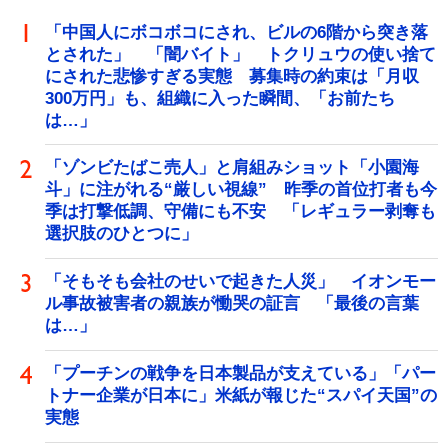
「中国人にボコボコにされ、ビルの6階から突き落
とされた」 「闇バイト」 トクリュウの使い捨て
にされた悲惨すぎる実態 募集時の約束は「月収
300万円」も、組織に入った瞬間、「お前たち
は…」
「ゾンビたばこ売人」と肩組みショット「小園海
斗」に注がれる“厳しい視線” 昨季の首位打者も今
季は打撃低調、守備にも不安 「レギュラー剥奪も
選択肢のひとつに」
「そもそも会社のせいで起きた人災」 イオンモー
ル事故被害者の親族が慟哭の証言 「最後の言葉
は…」
「プーチンの戦争を日本製品が支えている」「パー
トナー企業が日本に」米紙が報じた“スパイ天国”の
実態