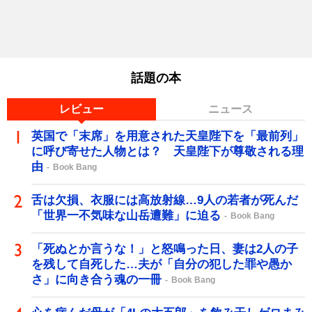
話題の本
レビュー
ニュース
英国で「末席」を用意された天皇陛下を「最前列」
に呼び寄せた人物とは？ 天皇陛下が尊敬される理
由
Book Bang
舌は欠損、衣服には高放射線…9人の若者が死んだ
「世界一不気味な山岳遭難」に迫る
Book Bang
「死ぬとか言うな！」と怒鳴った日、妻は2人の子
を残して自死した…夫が「自分の犯した罪や愚か
さ」に向き合う魂の一冊
Book Bang