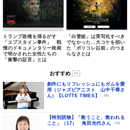
トランプ政権を揺るがす
「白雪姫」は実写化すべき
「エプスタイン事件」 戦
でなかった…大コケを招い
慄のドキュメンタリー映画
た「ポリコレ以前」のつま
で明かされた女性たちの
らなさとは
「衝撃の証言」とは
おすすめ
創作にもリフレッシュにもガムを愛
用（ジャズピアニスト 山中千尋さ
ん）【LOTTE TIMES】
PR
【特別読物】「救うこと、救われる
こと」（17） 角田光代さん
PR