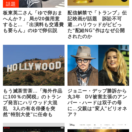
話題
板東英二さん「ゆで卵おま
配信解禁で「トランプ」伝
へんか？」 局が20個用意
記映画が話題 訴訟不可
すると… 「出演料も交通費
避…ハリウッドがビビっ
も要らん」のゆで卵伝説
た“配給NG”作はなぜ公開
されたのか
もう滅茶苦茶…「海外作品
ジョニー・デップ勝訴から
に100％の関税」のトラン
丸3年 DV被害主張のアン
プ発言にハリウッド大混
バー・ハードは双子の母
乱 3人の有名俳優を突
に…父親は“変人”ビリオネ
然“特別大使”に任命も
ア？