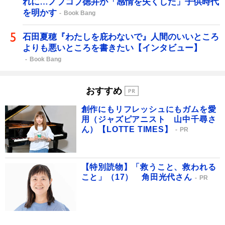
れに…ノブコブ徳井が「感情を失くした」子供時代
を明かす
Book Bang
石田夏穂『わたしを庇わないで』人間のいいところ
よりも悪いところを書きたい【インタビュー】
Book Bang
おすすめ
創作にもリフレッシュにもガムを愛
用（ジャズピアニスト 山中千尋さ
ん）【LOTTE TIMES】
PR
【特別読物】「救うこと、救われる
こと」（17） 角田光代さん
PR