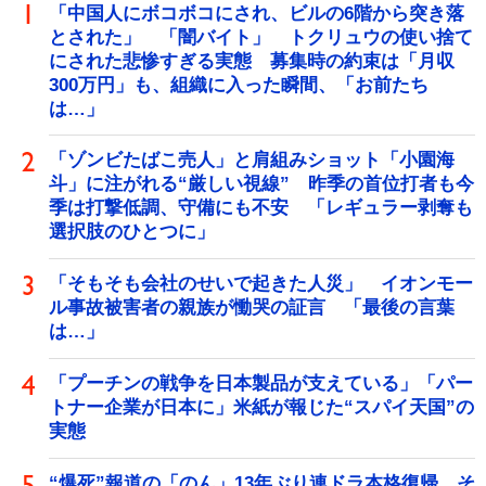
「中国人にボコボコにされ、ビルの6階から突き落
とされた」 「闇バイト」 トクリュウの使い捨て
にされた悲惨すぎる実態 募集時の約束は「月収
300万円」も、組織に入った瞬間、「お前たち
は…」
「ゾンビたばこ売人」と肩組みショット「小園海
斗」に注がれる“厳しい視線” 昨季の首位打者も今
季は打撃低調、守備にも不安 「レギュラー剥奪も
選択肢のひとつに」
「そもそも会社のせいで起きた人災」 イオンモー
ル事故被害者の親族が慟哭の証言 「最後の言葉
は…」
「プーチンの戦争を日本製品が支えている」「パー
トナー企業が日本に」米紙が報じた“スパイ天国”の
実態
“爆死”報道の「のん」13年ぶり連ドラ本格復帰 そ