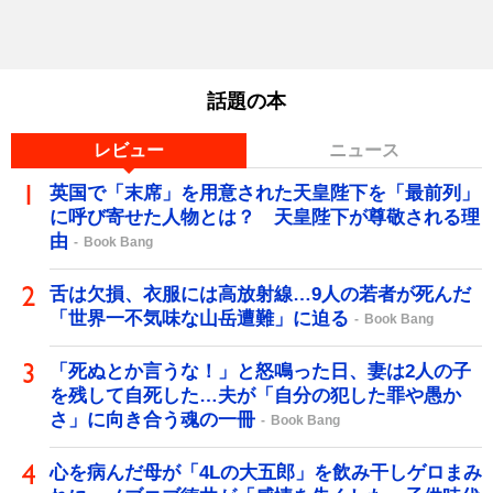
話題の本
レビュー
ニュース
英国で「末席」を用意された天皇陛下を「最前列」
に呼び寄せた人物とは？ 天皇陛下が尊敬される理
由
Book Bang
舌は欠損、衣服には高放射線…9人の若者が死んだ
「世界一不気味な山岳遭難」に迫る
Book Bang
「死ぬとか言うな！」と怒鳴った日、妻は2人の子
を残して自死した…夫が「自分の犯した罪や愚か
さ」に向き合う魂の一冊
Book Bang
心を病んだ母が「4Lの大五郎」を飲み干しゲロまみ