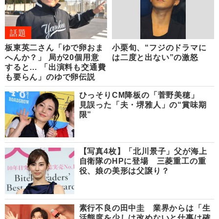
話題
板東英二さん「ゆで卵おま
小栗旬、“フジのドラマに
へんか？」 局が20個用意
は二度と出ない”の激怒
すると… 「出演料も交通費
も要らん」のゆで卵伝説
ひっそりCM降板の「菅野美穂」
見誤った「夫・堺雅人」の“賞味期
限”
【写真4枚】「北川景子」父が海上
自衛隊のHPに登場 三菱重工の重
役、娘の美形は父譲り？
素行不良の田中圭 業界からは「生
活態度を少しは改めないと仕事は確