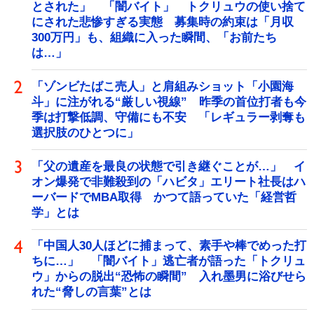
とされた」 「闇バイト」 トクリュウの使い捨て
にされた悲惨すぎる実態 募集時の約束は「月収
300万円」も、組織に入った瞬間、「お前たち
は…」
「ゾンビたばこ売人」と肩組みショット「小園海
斗」に注がれる“厳しい視線” 昨季の首位打者も今
季は打撃低調、守備にも不安 「レギュラー剥奪も
選択肢のひとつに」
「父の遺産を最良の状態で引き継ぐことが…」 イ
オン爆発で非難殺到の「ハビタ」エリート社長はハ
ーバードでMBA取得 かつて語っていた「経営哲
学」とは
「中国人30人ほどに捕まって、素手や棒でめった打
ちに…」 「闇バイト」逃亡者が語った「トクリュ
ウ」からの脱出“恐怖の瞬間” 入れ墨男に浴びせら
れた“脅しの言葉”とは