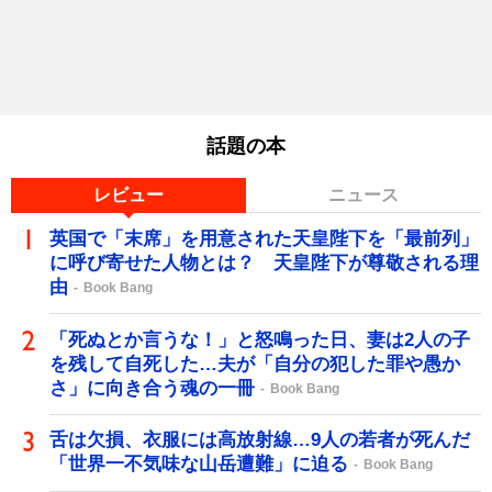
話題の本
レビュー
ニュース
英国で「末席」を用意された天皇陛下を「最前列」
に呼び寄せた人物とは？ 天皇陛下が尊敬される理
由
Book Bang
「死ぬとか言うな！」と怒鳴った日、妻は2人の子
を残して自死した…夫が「自分の犯した罪や愚か
さ」に向き合う魂の一冊
Book Bang
舌は欠損、衣服には高放射線…9人の若者が死んだ
「世界一不気味な山岳遭難」に迫る
Book Bang