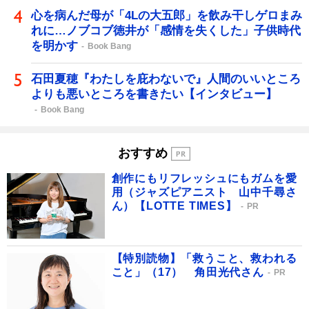
心を病んだ母が「4Lの大五郎」を飲み干しゲロまみ
れに…ノブコブ徳井が「感情を失くした」子供時代
を明かす
Book Bang
石田夏穂『わたしを庇わないで』人間のいいところ
よりも悪いところを書きたい【インタビュー】
Book Bang
おすすめ
創作にもリフレッシュにもガムを愛
用（ジャズピアニスト 山中千尋さ
ん）【LOTTE TIMES】
PR
【特別読物】「救うこと、救われる
こと」（17） 角田光代さん
PR