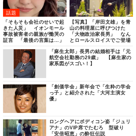
話題
「そもそも会社のせいで起
【写真】「岸田文雄」を青
きた人災」 イオンモール
山の料理屋に呼びつけた
事故被害者の親族が慟哭の
「大物政治家長男」 なん
証言 「最後の言葉は…」
とロールスロイスでご登場
「麻生太郎」長男の結婚相手は「元
航空会社勤務の29歳」 【麻生家の
家系図がスゴい！】
「創価学会」新年会で「生粋の学会
っ子」と紹介された「大河主演女
優」
ロングヘアにボディコン姿「ジュリ
アナ」のVIP席でたむろ 型破り
「安倍昭恵」の酔狂伝説