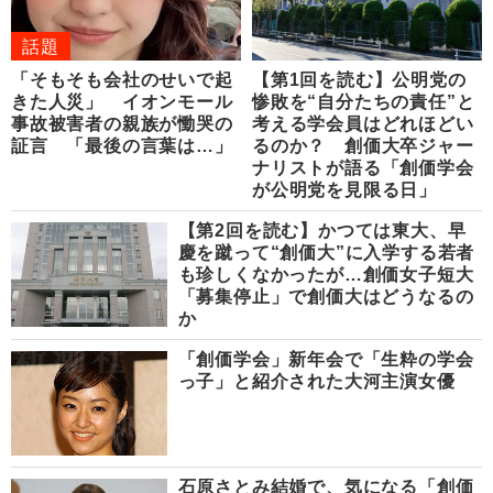
話題
「そもそも会社のせいで起
【第1回を読む】公明党の
きた人災」 イオンモール
惨敗を“自分たちの責任”と
事故被害者の親族が慟哭の
考える学会員はどれほどい
証言 「最後の言葉は…」
るのか？ 創価大卒ジャー
ナリストが語る「創価学会
が公明党を見限る日」
【第2回を読む】かつては東大、早
慶を蹴って“創価大”に入学する若者
も珍しくなかったが…創価女子短大
「募集停止」で創価大はどうなるの
か
「創価学会」新年会で「生粋の学会
っ子」と紹介された大河主演女優
石原さとみ結婚で、気になる「創価