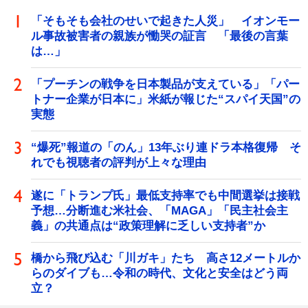
「そもそも会社のせいで起きた人災」 イオンモー
ル事故被害者の親族が慟哭の証言 「最後の言葉
は…」
「プーチンの戦争を日本製品が支えている」「パー
トナー企業が日本に」米紙が報じた“スパイ天国”の
実態
“爆死”報道の「のん」13年ぶり連ドラ本格復帰 そ
れでも視聴者の評判が上々な理由
遂に「トランプ氏」最低支持率でも中間選挙は接戦
予想…分断進む米社会、「MAGA」「民主社会主
義」の共通点は“政策理解に乏しい支持者”か
橋から飛び込む「川ガキ」たち 高さ12メートルか
らのダイブも…令和の時代、文化と安全はどう両
立？