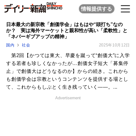
情報提供する
日本最大の新宗教「創価学会」はもはや“頭打ち”なの
か？ 実は海外マーケットと親和性が高い「柔軟性」と
「ネバーギブアップの精神」
国内
社会
2025年10月12日
第2回【かつては東大、早慶を蹴って“創価大”に入学
する若者も珍しくなかったが…創価女子短大「募集停
止」で創価大はどうなるのか】からの続き。これから
も創価学会は宗教というコンテンツを提供する場とし
て、これからもしぶとく生き残っていく――。...
Advertisement