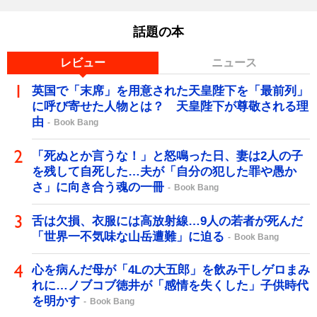
話題の本
レビュー
ニュース
英国で「末席」を用意された天皇陛下を「最前列」
に呼び寄せた人物とは？ 天皇陛下が尊敬される理
由
Book Bang
「死ぬとか言うな！」と怒鳴った日、妻は2人の子
を残して自死した…夫が「自分の犯した罪や愚か
さ」に向き合う魂の一冊
Book Bang
舌は欠損、衣服には高放射線…9人の若者が死んだ
「世界一不気味な山岳遭難」に迫る
Book Bang
心を病んだ母が「4Lの大五郎」を飲み干しゲロまみ
れに…ノブコブ徳井が「感情を失くした」子供時代
を明かす
Book Bang