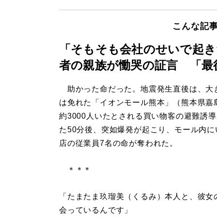
こんな記
「そもそも会社のせいで起き
者の親族が慟哭の証言 「最
助かった命だった。地震発生直後は、大
は免れた「イオンモール熊本」（熊本県嘉
約3000人いたとされる買い物客の避難誘
た50分後、突如爆発が起こり、モール内に
店の従業員7名の命が奪われた。
＊＊＊
「たまたま玖瑠美（くるみ）本人と、彼女
会っているんです」