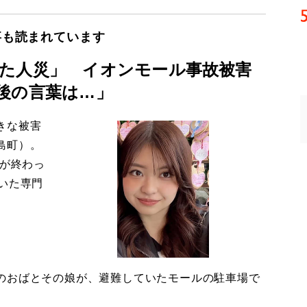
事も読まれています
た人災」 イオンモール事故被害
後の言葉は…」
きな被害
島町）。
導が終わっ
いた専門
のおばとその娘が、避難していたモールの駐車場で