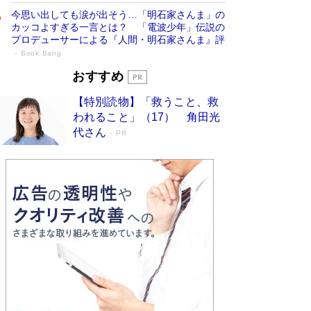
今思い出しても涙が出そう…「明石家さんま」の
カッコよすぎる一言とは？ 「電波少年」伝説の
プロデューサーによる『人間・明石家さんま』評
Book Bang
「宇宙兄弟」最終46巻がベストセラー1
おすすめ
位 宇宙開発への関心を押し上げた18年の
【特別読物】「救うこと、救
物語に幕 特装版には「宇宙で描かれたマ
われること」（17） 角田光
ンガ」も収録
Book Bang
代さん
PR
美輪明宏 晩年の回答を集めた『ほほえんで生き
るための人生相談』がランクイン［エンターテイ
メントベストセラー］
Book Bang
「『火垂るの墓』は、大嘘である」原作者が抱き
続けた“自責の念”とは…「自己憐憫は描きたくな
い」監督が徹底的にこだわったこと（後編） #
戦争の記憶
Book Bang
入社10年目にして最下位の営業がトップに大逆
転 上司の“意外な一言”から生まれた「雑談のテ
クニック」とは
Book Bang
皇室はなぜ世界から尊敬されているのか？ 「天