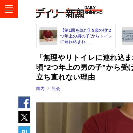
【第1回を読む】9歳の頃“2
つ年上の男の子”からトイレ
に連れ込まれ…...
「無理やりトイレに連れ込まれ
頃“2つ年上の男の子”から受
立ち直れない理由
国内
社会