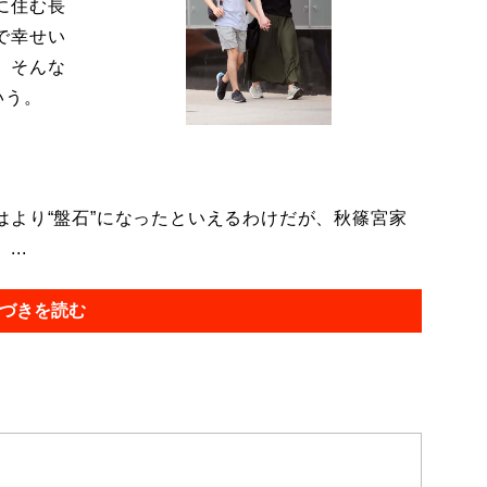
に住む長
で幸せい
。そんな
いう。
より“盤石”になったといえるわけだが、秋篠宮家
..
づきを読む