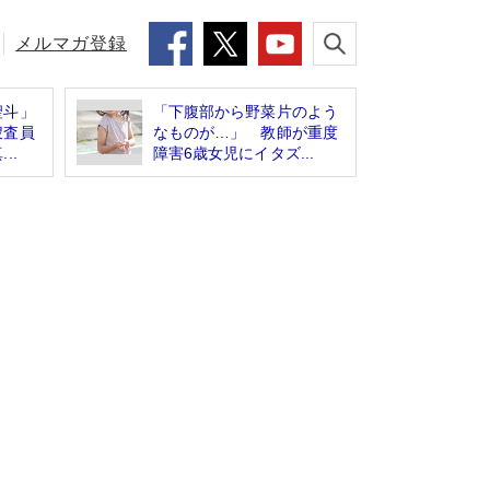
メルマガ登録
聖斗」
「下腹部から野菜片のよう
捜査員
なものが…」 教師が重度
..
障害6歳女児にイタズ...