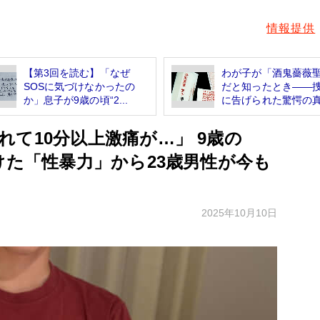
情報提供
【第3回を読む】「なぜ
わが子が「酒鬼薔薇
SOSに気づけなかったの
だと知ったとき――
か」息子が9歳の頃“2...
に告げられた驚愕の真.
て10分以上激痛が…」 9歳の
けた「性暴力」から23歳男性が今も
2025年10月10日