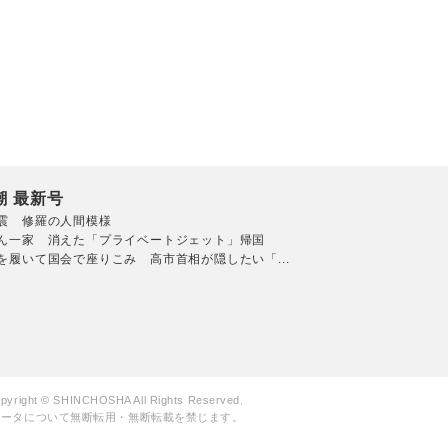
潮 最新号
震 修羅の人間模様
ん一家 消えた「プライベートジェット」帰国
を履いて国会で座りこみ 高市首相が隠したい「...
pyright © SHINCHOSHA All Rights Reserved.
データについて無断転用・無断転載を禁じます。