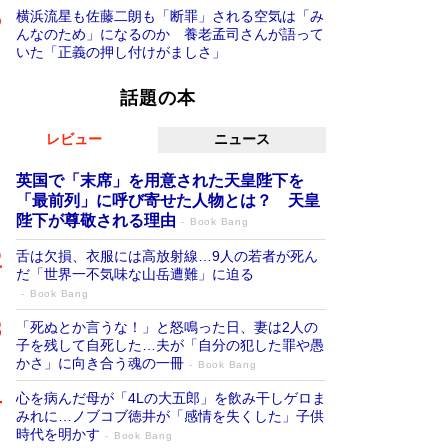
横浜流星も佐藤二朗も「断罪」される空気は「み
んなのため」になるのか 養老孟司さんが語って
いた「正義の押し付けがましさ」
話題の本
レビュー
ニュース
英国で「末席」を用意された天皇陛下を
「最前列」に呼び寄せた人物とは？ 天皇
陛下が尊敬される理由
Book Bang
舌は欠損、衣服には高放射線…9人の若者が死ん
だ「世界一不気味な山岳遭難」に迫る
Book Bang
「死ぬとか言うな！」と怒鳴った日、妻は2人の
子を残して自死した…夫が「自分の犯した罪や愚
かさ」に向き合う魂の一冊
Book Bang
心を病んだ母が「4Lの大五郎」を飲み干しゲロま
みれに…ノブコブ徳井が「感情を失くした」子供
時代を明かす
Book Bang