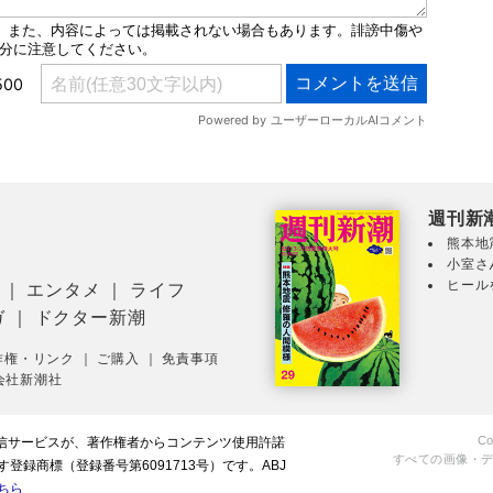
週刊新
熊本地
小室さ
ヒール
｜
エンタメ
｜
ライフ
ガ
｜
ドクター新潮
作権・リンク
｜
ご購入
｜
免責事項
会社新潮社
Co
配信サービスが、著作権者からコンテンツ使用許諾
すべての画像・
録商標（登録番号第6091713号）です。ABJ
ちら