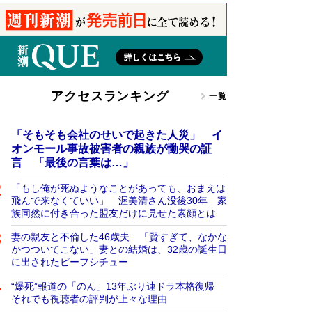
アクセスランキング
一覧
「そもそも会社のせいで起きた人災」 イ
オンモール事故被害者の親族が慟哭の証
言 「最後の言葉は…」
「もし俺が死ぬようなことがあっても、おまえは
飛んで来なくていい」 渥美清さん没後30年 家
族同然に付き合った盟友だけに見せた素顔とは
妻の親友と不倫した46歳夫 「賢すぎて、なかな
かつついてこない」妻との結婚は、32歳の誕生日
に出されたビーフシチュー
“爆死”報道の「のん」13年ぶり連ドラ本格復帰
それでも視聴者の評判が上々な理由