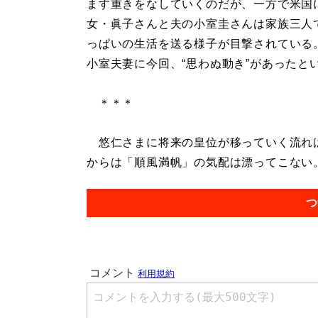
ます重きをなしていくのだが、一方で米国
女・眞子さんと夫の小室圭さんは家族三人
っぱいの生活を送る様子が目撃されている
小室夫妻に今回、“思わぬ動き”があったと
＊＊＊
悠仁さまに将来の皇位が移っていく流れは
からは「順風満帆」の気配は漂ってこない。.
つ