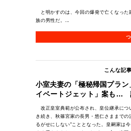
と明かすのは、今回の爆発で亡くなった雑
族の男性だ。...
つ
こんな記
小室夫妻の「極秘帰国プラン
イベートジェット」案も… 
改正皇室典範が公布され、皇位継承につ
き続き、秋篠宮家の長男・悠仁さままでの
るがせにしない”こととなった。皇嗣家は