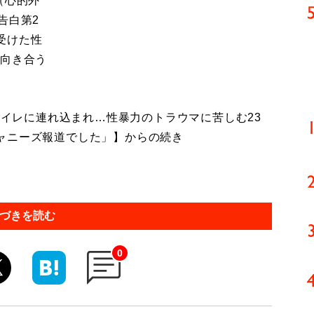
（心的外
告白第2
受けた性
と向き合う
トイレに連れ込まれ…性暴力のトラウマに苦しむ23
ャニーズ報道でした」】からの続き
づきを読む
0