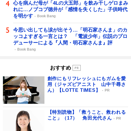
心を病んだ母が「4Lの大五郎」を飲み干しゲロまみ
れに…ノブコブ徳井が「感情を失くした」子供時代
を明かす
Book Bang
今思い出しても涙が出そう…「明石家さんま」のカ
ッコよすぎる一言とは？ 「電波少年」伝説のプロ
デューサーによる『人間・明石家さんま』評
Book Bang
おすすめ
創作にもリフレッシュにもガムを愛
用（ジャズピアニスト 山中千尋さ
ん）【LOTTE TIMES】
PR
【特別読物】「救うこと、救われる
こと」（17） 角田光代さん
PR