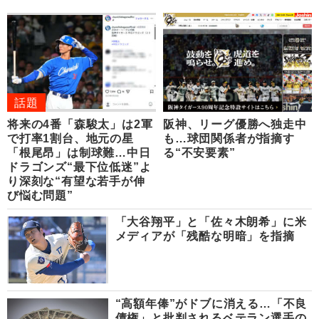
話題
将来の4番「森駿太」は2軍
阪神、リーグ優勝へ独走中
で打率1割台、地元の星
も…球団関係者が指摘す
「根尾昂」は制球難…中日
る“不安要素”
ドラゴンズ“最下位低迷”よ
り深刻な“有望な若手が伸
び悩む問題”
「大谷翔平」と「佐々木朗希」に米
メディアが「残酷な明暗」を指摘
“高額年俸”がドブに消える…「不良
債権」と批判されるベテラン選手の