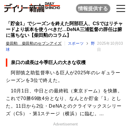
情報提供する
「貯金1」でシーズンを終えた阿部巨人、CSではリチャ
ードより坂本を使うべきだ…DeNA三浦監督の辞任は腑
に落ちない【柴田勲のコラム】
柴田勲 柴田勲のセブンアイズ
スポーツ
野
2025年10月03
球
日
泉口の成長は今季巨人の大きな収穫
阿部慎之助監督率いる巨人が2025年のレギュラー
シーズンを3位で終えた。
10月1日、中日との最終戦（東京ドーム）を快勝。
これで70勝69敗4分となり、なんとか貯金「1」とし
た。11日から2位・DeNAとのクライマックスシリー
ズ（CS）・第1ステージ（横浜）に臨む。...
Advertisement