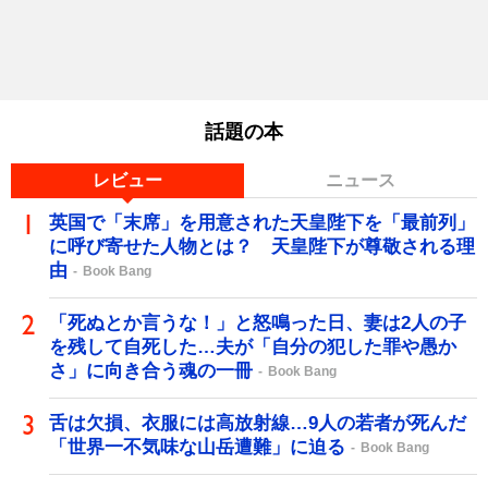
話題の本
レビュー
ニュース
英国で「末席」を用意された天皇陛下を「最前列」
に呼び寄せた人物とは？ 天皇陛下が尊敬される理
由
Book Bang
「死ぬとか言うな！」と怒鳴った日、妻は2人の子
を残して自死した…夫が「自分の犯した罪や愚か
さ」に向き合う魂の一冊
Book Bang
舌は欠損、衣服には高放射線…9人の若者が死んだ
「世界一不気味な山岳遭難」に迫る
Book Bang