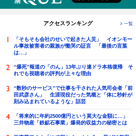
アクセスランキング
一覧
「そもそも会社のせいで起きた人災」 イオンモー
ル事故被害者の親族が慟哭の証言 「最後の言葉
は…」
“爆死”報道の「のん」13年ぶり連ドラ本格復帰 そ
れでも視聴者の評判が上々な理由
“数秒のサービス”で仕事を干された人気司会者「前
田武彦さん」 生涯現役だった気概と「体に秒針が
刻み込まれているような」話芸
「将来的に年約2500億円という莫大な金額に…」
三井物産「鉄鉱石事業」爆発的収益力の秘密とは