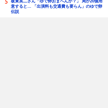
板東英二さん「ゆで卵おまへんか？」 局が20個用
意すると… 「出演料も交通費も要らん」のゆで卵
伝説