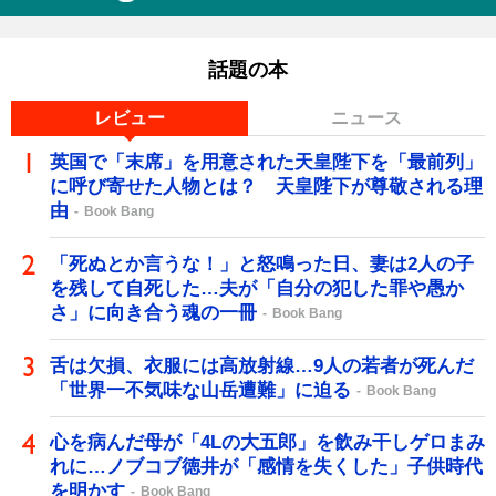
話題の本
レビュー
ニュース
英国で「末席」を用意された天皇陛下を「最前列」
に呼び寄せた人物とは？ 天皇陛下が尊敬される理
由
Book Bang
「死ぬとか言うな！」と怒鳴った日、妻は2人の子
を残して自死した…夫が「自分の犯した罪や愚か
さ」に向き合う魂の一冊
Book Bang
舌は欠損、衣服には高放射線…9人の若者が死んだ
「世界一不気味な山岳遭難」に迫る
Book Bang
心を病んだ母が「4Lの大五郎」を飲み干しゲロまみ
れに…ノブコブ徳井が「感情を失くした」子供時代
を明かす
Book Bang