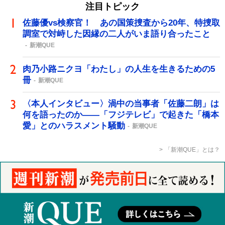
注目トピック
佐藤優vs検察官！ あの国策捜査から20年、特捜取
調室で対峙した因縁の二人がいま語り合ったこと
新潮QUE
肉乃小路ニクヨ「わたし」の人生を生きるための5
冊
新潮QUE
〈本人インタビュー〉渦中の当事者「佐藤二朗」は
何を語ったのか――「フジテレビ」で起きた「橋本
愛」とのハラスメント騒動
新潮QUE
「新潮QUE」とは？