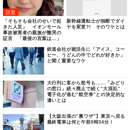
話題
「そもそも会社のせいで起
新幹線運転士が独断でダイ
きた人災」 イオンモール
ヤを変更?! そのワケとは
事故被害者の親族が慟哭の
証言 「最後の言葉は…」
鉄道会社が就活生に「アイス、コー
ヒー、うどんの中でどれが好きか」
と聞く重要なワケ
大行列に客から怒号も……「みどり
の窓口」続々廃止で続く“大混乱”
電子化が進む“航空券”との決定的な
違いとは
【大阪出張の“裏ワザ”】東京へ戻る
最終電車は何と午前0時34分！