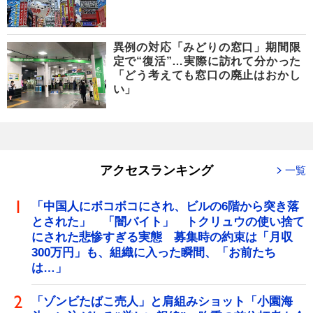
異例の対応「みどりの窓口」期間限
定で“復活”…実際に訪れて分かった
「どう考えても窓口の廃止はおかし
い」
アクセスランキング
一覧
「中国人にボコボコにされ、ビルの6階から突き落
とされた」 「闇バイト」 トクリュウの使い捨て
にされた悲惨すぎる実態 募集時の約束は「月収
300万円」も、組織に入った瞬間、「お前たち
は…」
「ゾンビたばこ売人」と肩組みショット「小園海