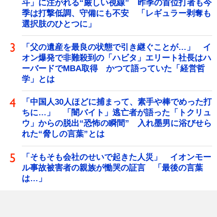
斗」に注がれる“厳しい視線” 昨季の首位打者も今
季は打撃低調、守備にも不安 「レギュラー剥奪も
選択肢のひとつに」
「父の遺産を最良の状態で引き継ぐことが…」 イ
オン爆発で非難殺到の「ハビタ」エリート社長はハ
ーバードでMBA取得 かつて語っていた「経営哲
学」とは
「中国人30人ほどに捕まって、素手や棒でめった打
ちに…」 「闇バイト」逃亡者が語った「トクリュ
ウ」からの脱出“恐怖の瞬間” 入れ墨男に浴びせら
れた“脅しの言葉”とは
「そもそも会社のせいで起きた人災」 イオンモー
ル事故被害者の親族が慟哭の証言 「最後の言葉
は…」