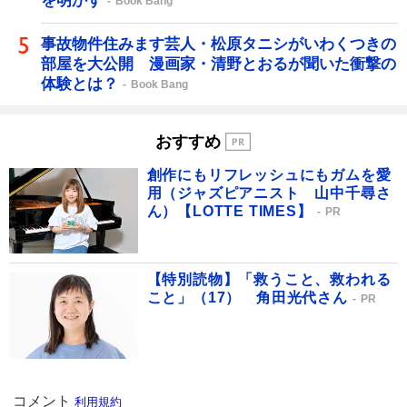
を明かす
Book Bang
事故物件住みます芸人・松原タニシがいわくつきの
部屋を大公開 漫画家・清野とおるが聞いた衝撃の
体験とは？
Book Bang
おすすめ
創作にもリフレッシュにもガムを愛
用（ジャズピアニスト 山中千尋さ
ん）【LOTTE TIMES】
PR
【特別読物】「救うこと、救われる
こと」（17） 角田光代さん
PR