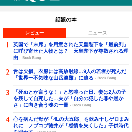
話題の本
レビュー
ニュース
英国で「末席」を用意された天皇陛下を「最前列」
に呼び寄せた人物とは？ 天皇陛下が尊敬される理
由
Book Bang
舌は欠損、衣服には高放射線…9人の若者が死んだ
「世界一不気味な山岳遭難」に迫る
Book Bang
「死ぬとか言うな！」と怒鳴った日、妻は2人の子
を残して自死した…夫が「自分の犯した罪や愚か
さ」に向き合う魂の一冊
Book Bang
心を病んだ母が「4Lの大五郎」を飲み干しゲロまみ
れに…ノブコブ徳井が「感情を失くした」子供時代