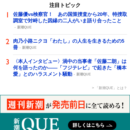
注目トピック
佐藤優vs検察官！ あの国策捜査から20年、特捜取
調室で対峙した因縁の二人がいま語り合ったこと
新潮QUE
肉乃小路ニクヨ「わたし」の人生を生きるための5
冊
新潮QUE
〈本人インタビュー〉渦中の当事者「佐藤二朗」は
何を語ったのか――「フジテレビ」で起きた「橋本
愛」とのハラスメント騒動
新潮QUE
「新潮QUE」とは？