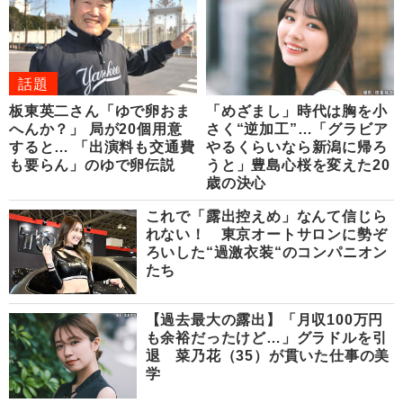
話題
板東英二さん「ゆで卵おま
「めざまし」時代は胸を小
へんか？」 局が20個用意
さく“逆加工”…「グラビア
すると… 「出演料も交通費
やるくらいなら新潟に帰ろ
も要らん」のゆで卵伝説
うと」豊島心桜を変えた20
歳の決心
これで「露出控えめ」なんて信じら
れない！ 東京オートサロンに勢ぞ
ろいした“過激衣装“のコンパニオン
たち
【過去最大の露出】「月収100万円
も余裕だったけど…」グラドルを引
退 菜乃花（35）が貫いた仕事の美
学