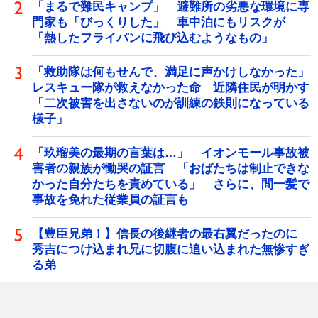
「まるで難民キャンプ」 避難所の劣悪な環境に専
門家も「びっくりした」 車中泊にもリスクが
「熱したフライパンに飛び込むようなもの」
「救助隊は何もせんで、満足に声かけしなかった」
レスキュー隊が救えなかった命 近隣住民が明かす
「二次被害を出さないのが訓練の鉄則になっている
様子」
「玖瑠美の最期の言葉は…」 イオンモール事故被
害者の親族が慟哭の証言 「おばたちは制止できな
かった自分たちを責めている」 さらに、間一髪で
事故を免れた従業員の証言も
【豊臣兄弟！】信長の後継者の最右翼だったのに
秀吉につけ込まれ兄に切腹に追い込まれた無惨すぎ
る弟