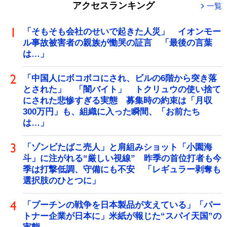
アクセスランキング
一覧
「そもそも会社のせいで起きた人災」 イオンモー
ル事故被害者の親族が慟哭の証言 「最後の言葉
は…」
「中国人にボコボコにされ、ビルの6階から突き落
とされた」 「闇バイト」 トクリュウの使い捨て
にされた悲惨すぎる実態 募集時の約束は「月収
300万円」も、組織に入った瞬間、「お前たち
は…」
「ゾンビたばこ売人」と肩組みショット「小園海
斗」に注がれる“厳しい視線” 昨季の首位打者も今
季は打撃低調、守備にも不安 「レギュラー剥奪も
選択肢のひとつに」
「プーチンの戦争を日本製品が支えている」「パー
トナー企業が日本に」米紙が報じた“スパイ天国”の