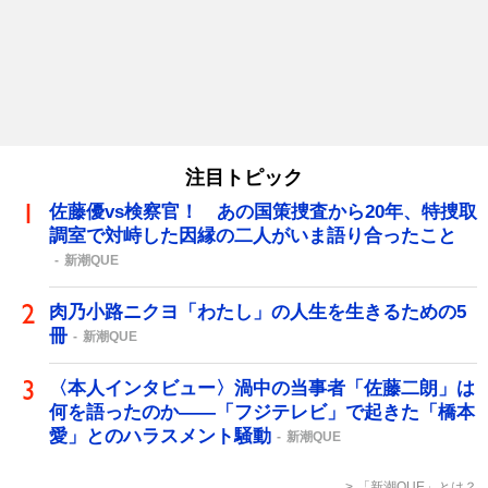
注目トピック
佐藤優vs検察官！ あの国策捜査から20年、特捜取
調室で対峙した因縁の二人がいま語り合ったこと
新潮QUE
肉乃小路ニクヨ「わたし」の人生を生きるための5
冊
新潮QUE
〈本人インタビュー〉渦中の当事者「佐藤二朗」は
何を語ったのか――「フジテレビ」で起きた「橋本
愛」とのハラスメント騒動
新潮QUE
「新潮QUE」とは？