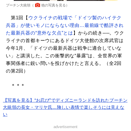
プーチン大統領（
他の写真を見る
）
第1回【
ウクライナの戦場で「ドイツ製のハイテク
兵器」が使いモノにならない理由…最前線で酷評され
た最新兵器の“意外な欠点”とは
】からの続き──。ウク
ライナの首都キーウにあるドイツ大使館の次席武官は
今年1月、「ドイツの最新兵器は戦争に適合していな
い」と講演した。この衝撃的な“暴露”は、全世界の軍
事関係者に鋭い問いを投げかけたと言える。（全2回
の第2回）
＊＊＊
【写真を見る】“お忍び”でディズニーランドを訪れたプーチン
大統領の長女・マリヤ氏…険しい表情で楽しそうには見えな
い
advertisement