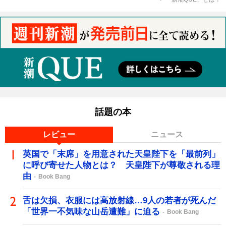
話題の本
レビュー
ニュース
英国で「末席」を用意された天皇陛下を「最前列」
に呼び寄せた人物とは？ 天皇陛下が尊敬される理
由
Book Bang
舌は欠損、衣服には高放射線…9人の若者が死んだ
「世界一不気味な山岳遭難」に迫る
Book Bang