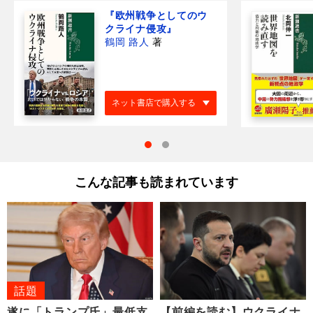
『欧州戦争としてのウ
クライナ侵攻』
鶴岡 路人
著
ネット書店で購入する
こんな記事も読まれています
話題
遂に「トランプ氏」最低支
【前編を読む】ウクライナ