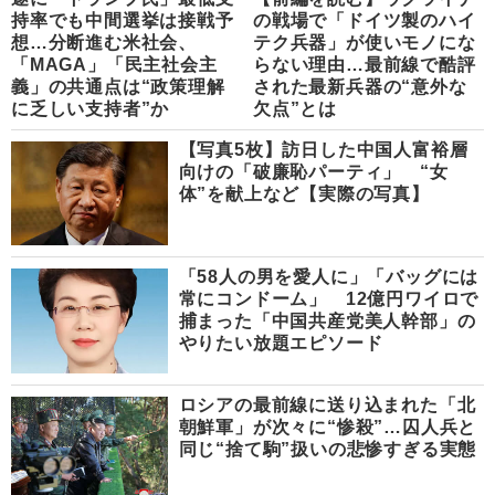
持率でも中間選挙は接戦予
の戦場で「ドイツ製のハイ
想…分断進む米社会、
テク兵器」が使いモノにな
「MAGA」「民主社会主
らない理由…最前線で酷評
義」の共通点は“政策理解
された最新兵器の“意外な
に乏しい支持者”か
欠点”とは
【写真5枚】訪日した中国人富裕層
向けの「破廉恥パーティ」 “女
体”を献上など【実際の写真】
「58人の男を愛人に」「バッグには
常にコンドーム」 12億円ワイロで
捕まった「中国共産党美人幹部」の
やりたい放題エピソード
ロシアの最前線に送り込まれた「北
朝鮮軍」が次々に“惨殺”…囚人兵と
同じ“捨て駒”扱いの悲惨すぎる実態