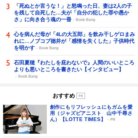
「死ぬとか言うな！」と怒鳴った日、妻は2人の子
を残して自死した…夫が「自分の犯した罪や愚か
さ」に向き合う魂の一冊
Book Bang
心を病んだ母が「4Lの大五郎」を飲み干しゲロまみ
れに…ノブコブ徳井が「感情を失くした」子供時代
を明かす
Book Bang
石田夏穂『わたしを庇わないで』人間のいいところ
よりも悪いところを書きたい【インタビュー】
Book Bang
おすすめ
創作にもリフレッシュにもガムを愛
用（ジャズピアニスト 山中千尋さ
ん）【LOTTE TIMES】
PR