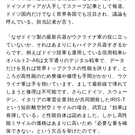
ドイツメディアが入手してスクープ記事として報道。
ドイツ国内だけでなく世界各国でも注目され、議論を
呼んでいる。担当記者が言う。
「なぜドイツ製の最新兵器がウクライナ軍の役に立っ
ていないか、それはあまりにもハイテク兵器すぎるか
らです。例えばドイツ陸軍も運用している現用戦車レ
オパルト2−A6は文字通りのデジタル戦車で、データ
だけを見れば世界トップクラスの性能を誇ります。と
ころが高性能のため整備や修理も手間がかかり、ウク
ライナ軍は手を焼いています。まして最前線で壊れて
しまうと修理は不可能です。さらにドイツ、スウェー
デン、イタリアの軍需企業3社が共同開発したIRIS-T
という短距離空対空ミサイルの場合、武官は『効果は
発揮している』と性能自体は認めました。しかし高性
能ミサイルの価格はあまりに高いため『必要な量を確
保できない』という欠点を挙げたのです」