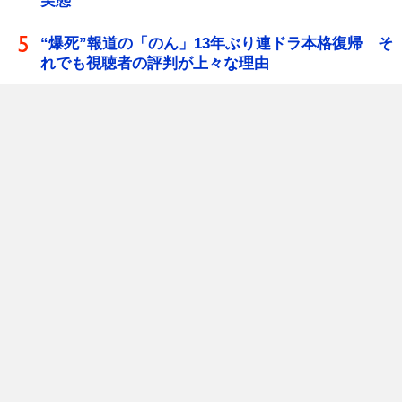
実態
“爆死”報道の「のん」13年ぶり連ドラ本格復帰 そ
れでも視聴者の評判が上々な理由