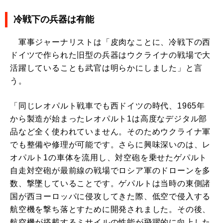
冷戦下の兵器は有能
軍事ジャーナリストは「皮肉なことに、冷戦下の西
ドイツで作られた旧型の兵器はウクライナの戦場で大
活躍していることも武官は明らかにしました」と言
う。
「同じレオパルト戦車でも西ドイツの時代、1965年
から製造が始まったレオパルト1は高度なデジタル部
品など全く使われていません。そのためウクライナ軍
でも整備や修理が可能です。さらに興味深いのは、レ
オパルト1の車体を流用し、対空砲を乗せたゲパルト
自走対空砲が最前線の戦場でロシア軍のドローンを多
数、撃墜していることです。ゲパルトは当時の東側諸
国が西ヨーロッパに侵攻してきた際、低空で侵入する
航空機を撃ち落とすために開発されました。その後、
航空機が搭載するミサイルの性能が飛躍的に向上した