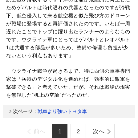
ためゲパルトは時代遅れの兵器となったのですが冷戦
下、低空侵入して来る航空機と似た飛び方のドローン
が戦場に登場すると再評価されたのです。いわば一周
遅れたことでトップに躍り出たランナーのようなもの
です。ウクライナ軍にとってはゲパルトとレオパルト
1は共通する部品が多いため、整備や修理も負担が少
ないという利点もあります」
ウクライナ戦争が起きるまで、特に西側の軍事専門
家は「兵器のデジタル化を進めれば、効率的に敵軍を
撃破できる」と考えていた。だが、それは戦場の現実
を無視した“机上の空論”だったのだ。
次ページ：
戦車より強いトヨタ車
前へ
1
2
次へ