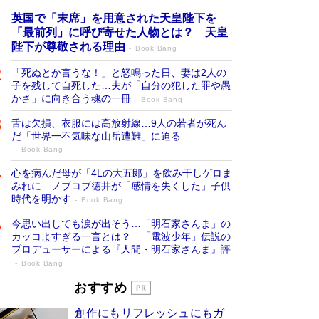
英国で「末席」を用意された天皇陛下を
「最前列」に呼び寄せた人物とは？ 天皇
陛下が尊敬される理由
Book Bang
「死ぬとか言うな！」と怒鳴った日、妻は2人の
子を残して自死した…夫が「自分の犯した罪や愚
かさ」に向き合う魂の一冊
Book Bang
舌は欠損、衣服には高放射線…9人の若者が死ん
だ「世界一不気味な山岳遭難」に迫る
Book Bang
心を病んだ母が「4Lの大五郎」を飲み干しゲロま
みれに…ノブコブ徳井が「感情を失くした」子供
時代を明かす
Book Bang
今思い出しても涙が出そう…「明石家さんま」の
カッコよすぎる一言とは？ 「電波少年」伝説の
プロデューサーによる『人間・明石家さんま』評
Book Bang
「宇宙兄弟」最終46巻がベストセラー1
おすすめ
位 宇宙開発への関心を押し上げた18年の
創作にもリフレッシュにもガ
物語に幕 特装版には「宇宙で描かれたマ