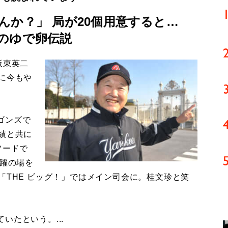
んか？」 局が20個用意すると…
のゆで卵伝説
板東英二
に今もや
ゴンズで
績と共に
ソードで
活躍の場を
「THE ビッグ！」ではメイン司会に。桂文珍と笑
たという。...