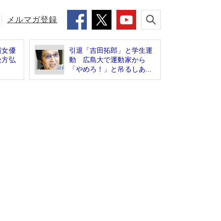
メルマガ登録
演女優
引退「吉田拓郎」と学生運
松方弘
動 広島大で運動家から
「やめろ！」と吊るしあ...