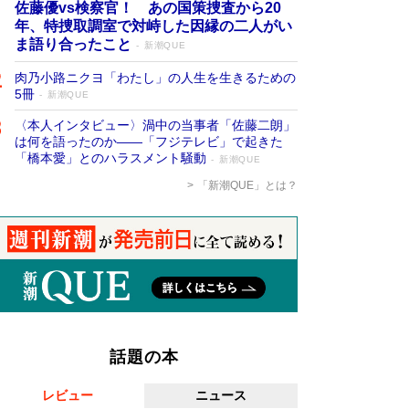
佐藤優vs検察官！ あの国策捜査から20
年、特捜取調室で対峙した因縁の二人がい
ま語り合ったこと
新潮QUE
肉乃小路ニクヨ「わたし」の人生を生きるための
5冊
新潮QUE
〈本人インタビュー〉渦中の当事者「佐藤二朗」
は何を語ったのか――「フジテレビ」で起きた
「橋本愛」とのハラスメント騒動
新潮QUE
「新潮QUE」とは？
話題の本
レビュー
ニュース