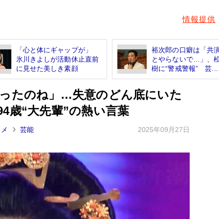
情報提供
「心と体にギャップが」
裕次郎の口癖は「共
氷川きよしが活動休止直前
とやらないで…」、
に見せた美しき素顔
樹に“警戒警報” 芸...
かったのね」…失意のどん底にいた
4歳“大先輩”の熱い言葉
タメ
芸能
2025年09月27日