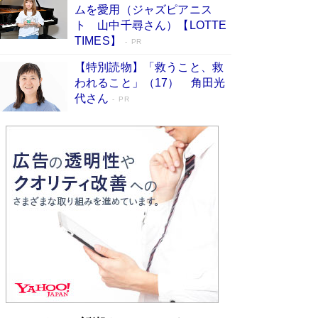
ムを愛用（ジャズピアニス
ンガ」も収録
Book Bang
ト 山中千尋さん）【LOTTE
美輪明宏 晩年の回答を集めた『ほほえんで生き
TIMES】
PR
るための人生相談』がランクイン［エンターテイ
メントベストセラー］
Book Bang
【特別読物】「救うこと、救
われること」（17） 角田光
「『火垂るの墓』は、大嘘である」原作者が抱き
代さん
続けた“自責の念”とは…「自己憐憫は描きたくな
PR
い」監督が徹底的にこだわったこと（後編） #
戦争の記憶
Book Bang
「叱って伸びるやつは、褒めたらもっと伸びる」
俳優・高嶋政伸が家族に教わった“人を育てるコ
ツ”…芸への考え方を明かす
Book Bang
東野圭吾、伊坂幸太郎の人気シリーズ最新作どち
らも文庫化 映画化された直木賞受賞作もランク
イン［文庫ベストセラー］
Book Bang