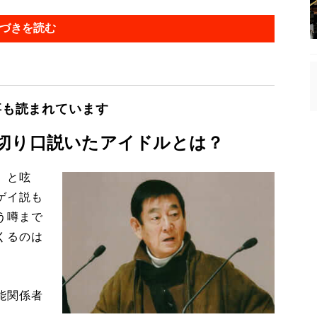
づきを読む
事も読まれています
切り口説いたアイドルとは？
」と呟
ゲイ説も
う噂まで
くるのは
能関係者