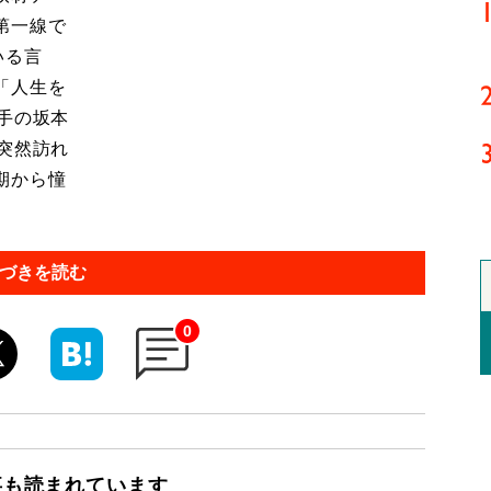
第一線で
いる言
「人生を
手の坂本
突然訪れ
期から憧
づきを読む
0
事も読まれています