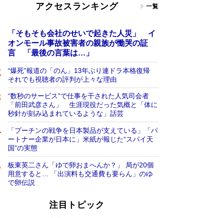
アクセスランキング
一覧
「そもそも会社のせいで起きた人災」 イ
オンモール事故被害者の親族が慟哭の証
言 「最後の言葉は…」
“爆死”報道の「のん」13年ぶり連ドラ本格復帰
それでも視聴者の評判が上々な理由
“数秒のサービス”で仕事を干された人気司会者
「前田武彦さん」 生涯現役だった気概と「体に
秒針が刻み込まれているような」話芸
「プーチンの戦争を日本製品が支えている」「パ
ートナー企業が日本に」米紙が報じた“スパイ天
国”の実態
板東英二さん「ゆで卵おまへんか？」 局が20個
用意すると… 「出演料も交通費も要らん」のゆ
で卵伝説
注目トピック