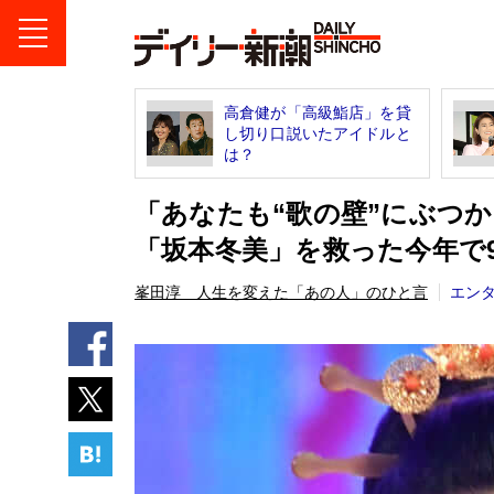
高倉健が「高級鮨店」を貸
し切り口説いたアイドルと
は？
「あなたも“歌の壁”にぶつ
「坂本冬美」を救った今年で9
峯田淳 人生を変えた「あの人」のひと言
エン