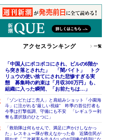
アクセスランキング
一覧
「中国人にボコボコにされ、ビルの6階か
ら突き落とされた」 「闇バイト」 トク
リュウの使い捨てにされた悲惨すぎる実
態 募集時の約束は「月収300万円」も、
組織に入った瞬間、「お前たちは…」
「ゾンビたばこ売人」と肩組みショット「小園海
斗」に注がれる“厳しい視線” 昨季の首位打者も
今季は打撃低調、守備にも不安 「レギュラー剥
奪も選択肢のひとつに」
「救助隊は何もせんで、満足に声かけしなかっ
た」レスキュー隊が救えなかった命 近隣住民が
明かす「二次被害を出さないのが訓練の鉄則にな