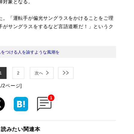
弾対象となる。
た。「運転手が偏光サングラスをかけることをご理
手がサングラスをするなど言語道断だ！」というク
ムをつける人を諭すような風潮を
1
2
次へ
1/2ページ]
1
て読みたい関連本