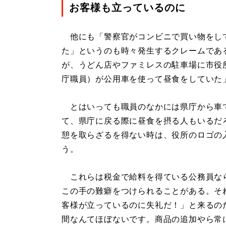
お客様も立っているのに
他にも「警察官がコンビニで買い物をし
た」というのも時々発生するクレームであ
が、うどん店やファミレスの駐車場に市役
庁職員）が公用車を使って昼食をしていた
とはいっても職員のなかには県庁から車で
て、県庁に戻る際に昼食を摂る人もいるだ
憩を取らざるを得ない時は、役所のロゴの
う。
これらは税金で給料を得ている公務員な
この手の難癖をつけられることがある。そ
客様が立っているのに失礼だ！」と来るの
間なんてほぼないです。商品の追加やら常