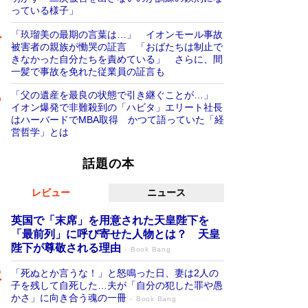
っている様子」
「玖瑠美の最期の言葉は…」 イオンモール事故
被害者の親族が慟哭の証言 「おばたちは制止で
きなかった自分たちを責めている」 さらに、間
一髪で事故を免れた従業員の証言も
「父の遺産を最良の状態で引き継ぐことが…」
イオン爆発で非難殺到の「ハビタ」エリート社長
はハーバードでMBA取得 かつて語っていた「経
営哲学」とは
話題の本
レビュー
ニュース
英国で「末席」を用意された天皇陛下を
「最前列」に呼び寄せた人物とは？ 天皇
陛下が尊敬される理由
Book Bang
「死ぬとか言うな！」と怒鳴った日、妻は2人の
子を残して自死した…夫が「自分の犯した罪や愚
かさ」に向き合う魂の一冊
Book Bang