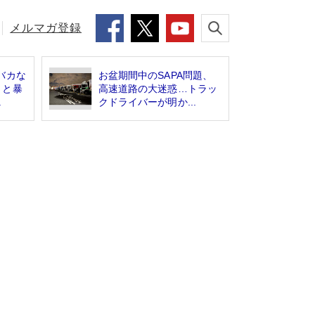
メルマガ登録
バカな
お盆期間中のSAPA問題、
」と暴
高速道路の大迷惑…トラッ
.
クドライバーが明か...