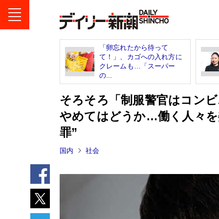
「卵忘れたから待って
て！」、カゴへの入れ方に
クレームも…「スーパー
の...
そろそろ「制服警官はコンビ
やめてはどうか…働く人々を
罪”
国内
社会