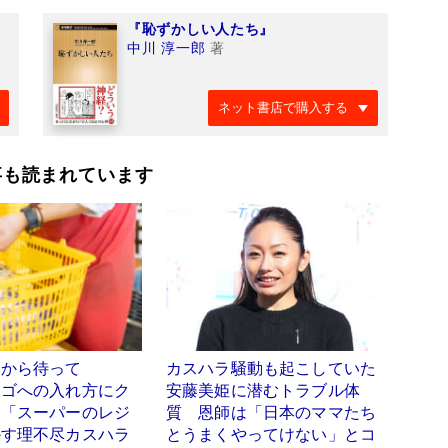
『恥ずかしい人たち』
中川 淳一郎
著
ネット書店で購入する
事も読まれています
たから待って
カスハラ騒動も起こしていた
カゴへの入れ方にク
安藤美姫に潜むトラブル体
…「スーパーのレジ
質 恩師は「日本のママたち
かす理不尽カスハラ
とうまくやってけない」とコ