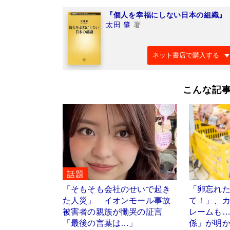
『個人を幸福にしない日本の組織』
太田 肇
著
ネット書店で購入する
こんな記
話題
「そもそも会社のせいで起き
「卵忘れ
た人災」 イオンモール事故
て！」、
被害者の親族が慟哭の証言
レームも
「最後の言葉は…」
係」が明