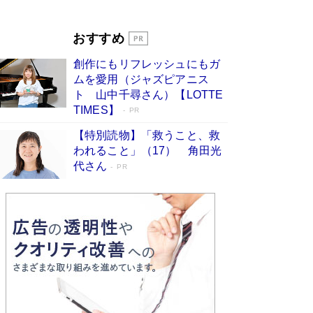
Book Bang
「『火垂るの墓』は、大嘘である」原作者が抱き
おすすめ
続けた“自責の念”とは…「自己憐憫は描きたくな
い」監督が徹底的にこだわったこと（後編） #
創作にもリフレッシュにもガ
戦争の記憶
Book Bang
ムを愛用（ジャズピアニス
ト 山中千尋さん）【LOTTE
TIMES】
PR
【特別読物】「救うこと、救
われること」（17） 角田光
代さん
PR