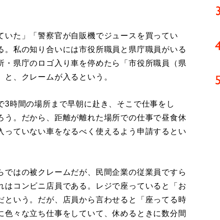
ていた」「警察官が自販機でジュースを買ってい
る。私の知り合いには市役所職員と県庁職員がいる
所・県庁のロゴ入り車を停めたら「市役所職員（県
」と、クレームが入るという。
3時間の場所まで早朝に赴き、そこで仕事をし
ろう。だから、距離が離れた場所での仕事で昼食休
入っていない車をなるべく使えるよう申請するとい
らではの被クレームだが、民間企業の従業員ですら
れはコンビニ店員である。レジで座っていると「お
だという。だが、店員から言わせると「座ってる時
に色々な立ち仕事をしていて、休めるときに数分間