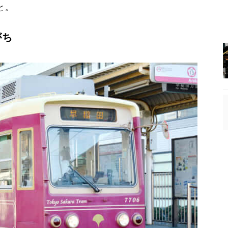
と。
がち