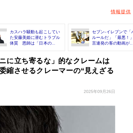
情報提供
カスハラ騒動も起こしてい
セブン-イレブンで「
た安藤美姫に潜むトラブル
ルールだ」「最悪！
体質 恩師は「日本の...
言連発の客の動画が..
ニに立ち寄るな」的なクレームは
委縮させるクレーマーの“見えざる
2025年09月26日