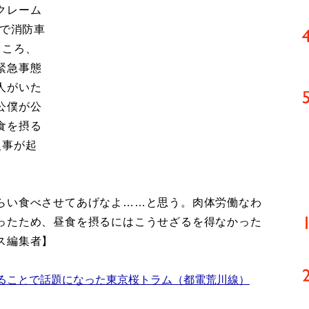
クレーム
県で消防車
ところ、
緊急事態
人がいた
公僕が公
食を摂る
火事が起
らい食べさせてあげなよ……と思う。肉体労働なわ
ったため、昼食を摂るにはこうせざるを得なかった
ス編集者】
ることで話題になった東京桜トラム（都電荒川線）