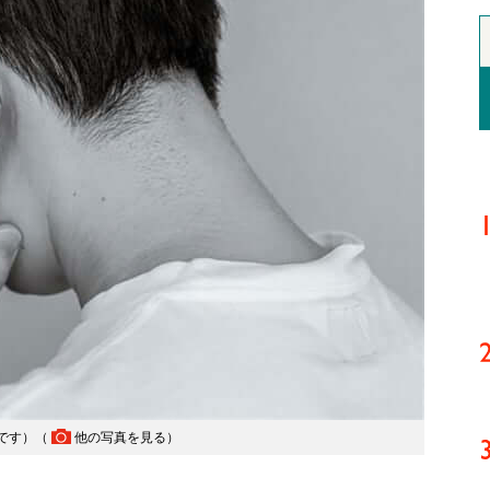
です）（
他の写真を見る
）