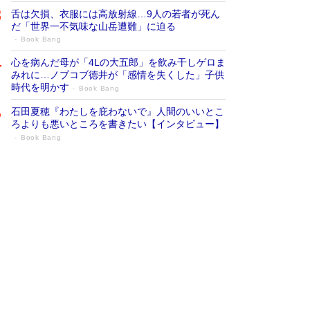
舌は欠損、衣服には高放射線…9人の若者が死ん
だ「世界一不気味な山岳遭難」に迫る
Book Bang
心を病んだ母が「4Lの大五郎」を飲み干しゲロま
みれに…ノブコブ徳井が「感情を失くした」子供
時代を明かす
Book Bang
石田夏穂『わたしを庇わないで』人間のいいとこ
ろよりも悪いところを書きたい【インタビュー】
Book Bang
73歳でも働くしかない 「老後レス時代」
に交通誘導員の独白が話題
Book Bang
「なんで？ そんな馬鹿な……」90歳になった作
家・阿刀田高さんが、ひとり暮らしの生活を明か
す
Book Bang
追悼・東野圭吾さん 週間ベストセラーランキン
グに『容疑者Xの献身』『白夜行』など代表作が
並ぶ［文庫ベストセラー］
Book Bang
和田秀樹の70代、80代向け新書がベスト3を独
占 上半期1位にも選出［新書ベストセラー］