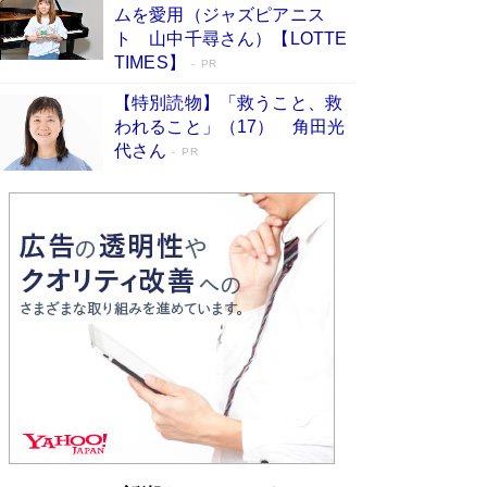
ムを愛用（ジャズピアニス
ンガ」も収録
Book Bang
ト 山中千尋さん）【LOTTE
美輪明宏 晩年の回答を集めた『ほほえんで生き
TIMES】
PR
るための人生相談』がランクイン［エンターテイ
メントベストセラー］
Book Bang
【特別読物】「救うこと、救
われること」（17） 角田光
「『火垂るの墓』は、大嘘である」原作者が抱き
代さん
続けた“自責の念”とは…「自己憐憫は描きたくな
PR
い」監督が徹底的にこだわったこと（後編） #
戦争の記憶
Book Bang
皇室はなぜ世界から尊敬されているのか？ 「天
皇陛下はお元気でおられるか」がサウジ国王の第
一声になる理由
Book Bang
東野圭吾、伊坂幸太郎の人気シリーズ最新作どち
らも文庫化 映画化された直木賞受賞作もランク
イン［文庫ベストセラー］
Book Bang