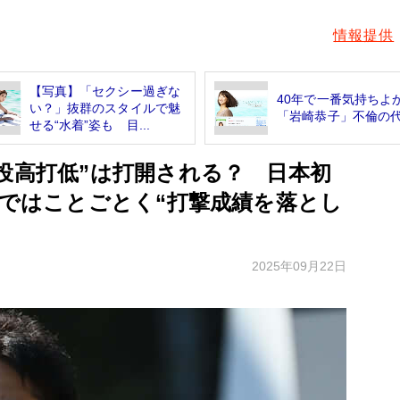
情報提供
【写真】「セクシー過ぎな
40年で一番気持ちよ
い？」抜群のスタイルで魅
「岩崎恭子」不倫の
せる“水着”姿も 目...
投高打低”は打開される？ 日本初
」ではことごとく“打撃成績を落とし
2025年09月22日