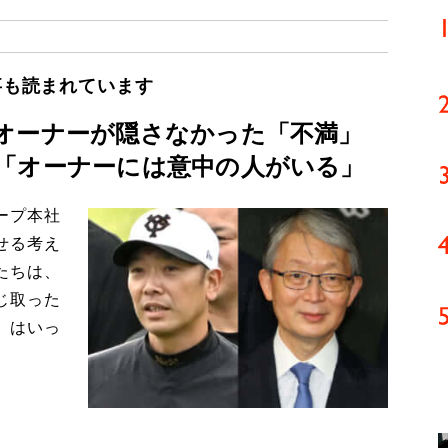
事も読まれています
口オーナーが隠さなかった「不満」
「オーナーには意中の人がいる」
ープ本社
せる考え
たちは、
じ取った
」はいっ