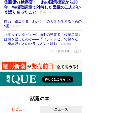
佐藤優vs検察官！ あの国策捜査から20
年、特捜取調室で対峙した因縁の二人がい
ま語り合ったこと
新潮QUE
肉乃小路ニクヨ「わたし」の人生を生きるための
5冊
新潮QUE
〈本人インタビュー〉渦中の当事者「佐藤二朗」
は何を語ったのか――「フジテレビ」で起きた
「橋本愛」とのハラスメント騒動
新潮QUE
「新潮QUE」とは？
話題の本
レビュー
ニュース