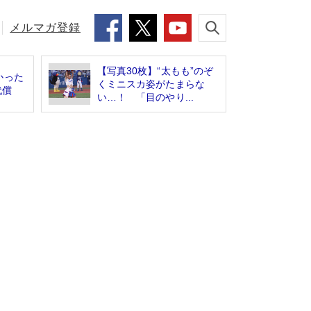
メルマガ登録
【写真30枚】“太もも”のぞ
かった
くミニスカ姿がたまらな
代償
い…！ 「目のやり...