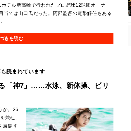
スホテル新高輪で行われたプロ野球12球団オーナー
の目当ては山口氏だった。阿部監督の電撃解任もある
.
づきを読む
事も読まれています
る「神7」……水泳、新体操、ビリ
か。26
姿を兼ね、
を展開す