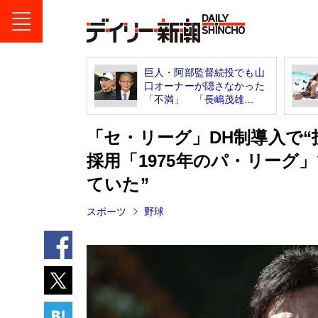
巨人・阿部監督続投でも山
口オーナーが隠さなかった
「不満」 「長嶋茂雄...
「セ・リーグ」DH制導入で“
採用「1975年のパ・リーグ
ていた”
スポーツ
野球