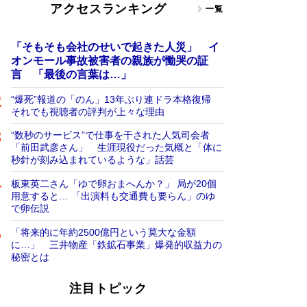
アクセスランキング
一覧
「そもそも会社のせいで起きた人災」 イ
オンモール事故被害者の親族が慟哭の証
言 「最後の言葉は…」
“爆死”報道の「のん」13年ぶり連ドラ本格復帰
それでも視聴者の評判が上々な理由
“数秒のサービス”で仕事を干された人気司会者
「前田武彦さん」 生涯現役だった気概と「体に
秒針が刻み込まれているような」話芸
板東英二さん「ゆで卵おまへんか？」 局が20個
用意すると… 「出演料も交通費も要らん」のゆ
で卵伝説
「将来的に年約2500億円という莫大な金額
に…」 三井物産「鉄鉱石事業」爆発的収益力の
秘密とは
注目トピック