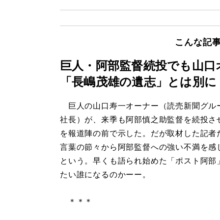
こんな記
巨人・阿部監督続投でも山
「長嶋茂雄の遺志」とは別に
巨人の山口寿一オーナー（読売新聞グル
社長）が、来季も阿部慎之助監督を続投さ
を報道陣の前で示した。だが取材した記者
言葉の節々から阿部監督への強い不満を感
という。早くも語られ始めた「ポスト阿部
たい誰になるのかーー。
＊＊＊