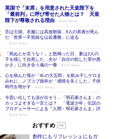
英国で「末席」を用意された天皇陛下を
「最前列」に呼び寄せた人物とは？ 天皇
陛下が尊敬される理由
Book Bang
舌は欠損、衣服には高放射線…9人の若者が死ん
だ「世界一不気味な山岳遭難」に迫る
Book Bang
「死ぬとか言うな！」と怒鳴った日、妻は2人の
子を残して自死した…夫が「自分の犯した罪や愚
かさ」に向き合う魂の一冊
Book Bang
心を病んだ母が「4Lの大五郎」を飲み干しゲロま
みれに…ノブコブ徳井が「感情を失くした」子供
時代を明かす
Book Bang
今思い出しても涙が出そう…「明石家さんま」の
カッコよすぎる一言とは？ 「電波少年」伝説の
プロデューサーによる『人間・明石家さんま』評
Book Bang
「宇宙兄弟」最終46巻がベストセラー1
おすすめ
位 宇宙開発への関心を押し上げた18年の
創作にもリフレッシュにもガ
物語に幕 特装版には「宇宙で描かれたマ