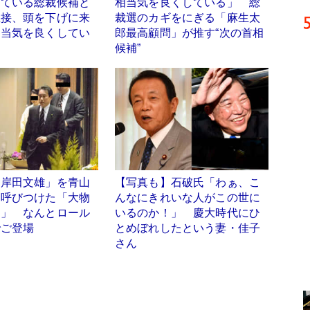
っている総裁候補と
相当気を良くしている」 総
直接、頭を下げに来
裁選のカギをにぎる「麻生太
相当気を良くしてい
郎最高顧問」が推す“次の首相
候補”
「岸田文雄」を青山
【写真も】石破氏「わぁ、こ
に呼びつけた「大物
んなにきれいな人がこの世に
男」 なんとロール
いるのか！」 慶大時代にひ
でご登場
とめぼれしたという妻・佳子
さん