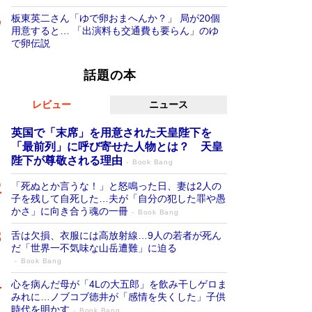
板東英二さん「ゆで卵おまへんか？」 局が20個
用意すると… 「出演料も交通費も要らん」のゆ
で卵伝説
話題の本
レビュー
ニュース
英国で「末席」を用意された天皇陛下を
「最前列」に呼び寄せた人物とは？ 天皇
陛下が尊敬される理由
Book Bang
「死ぬとか言うな！」と怒鳴った日、妻は2人の
子を残して自死した…夫が「自分の犯した罪や愚
かさ」に向き合う魂の一冊
Book Bang
舌は欠損、衣服には高放射線…9人の若者が死ん
だ「世界一不気味な山岳遭難」に迫る
Book Bang
心を病んだ母が「4Lの大五郎」を飲み干しゲロま
みれに…ノブコブ徳井が「感情を失くした」子供
時代を明かす
Book Bang