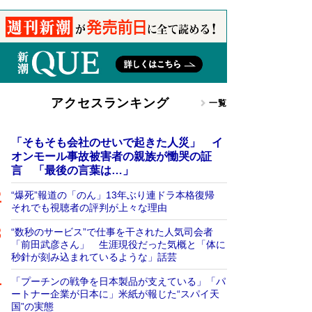
アクセスランキング
一覧
「そもそも会社のせいで起きた人災」 イ
オンモール事故被害者の親族が慟哭の証
言 「最後の言葉は…」
“爆死”報道の「のん」13年ぶり連ドラ本格復帰
それでも視聴者の評判が上々な理由
“数秒のサービス”で仕事を干された人気司会者
「前田武彦さん」 生涯現役だった気概と「体に
秒針が刻み込まれているような」話芸
「プーチンの戦争を日本製品が支えている」「パ
ートナー企業が日本に」米紙が報じた“スパイ天
国”の実態