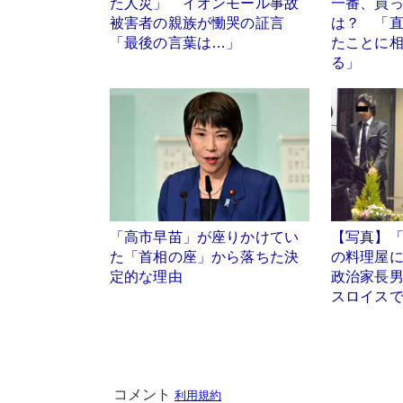
た人災」 イオンモール事故
一番、買
被害者の親族が慟哭の証言
は？ 「
「最後の言葉は…」
たことに
る」
「高市早苗」が座りかけてい
【写真】
た「首相の座」から落ちた決
の料理屋
定的な理由
政治家長
スロイス