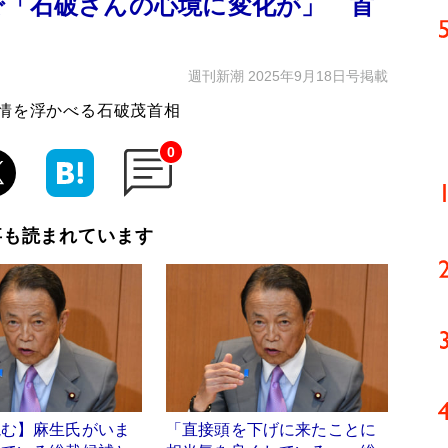
で「石破さんの心境に変化が」 首
週刊新潮 2025年9月18日号掲載
表情を浮かべる石破茂首相
0
事も読まれています
読む】麻生氏がいま
「直接頭を下げに来たことに