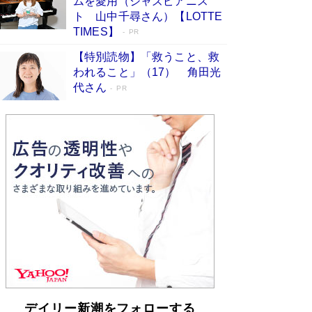
ムを愛用（ジャズピアニス
らも文庫化 映画化された直木賞受賞作もランク
ト 山中千尋さん）【LOTTE
イン［文庫ベストセラー］
Book Bang
TIMES】
PR
【特別読物】「救うこと、救
われること」（17） 角田光
代さん
PR
デイリー新潮をフォローする