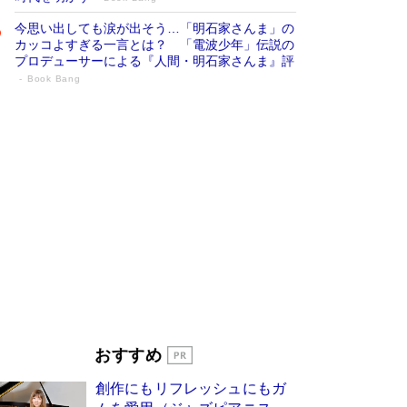
今思い出しても涙が出そう…「明石家さんま」の
カッコよすぎる一言とは？ 「電波少年」伝説の
プロデューサーによる『人間・明石家さんま』評
Book Bang
「宇宙兄弟」最終46巻がベストセラー1
位 宇宙開発への関心を押し上げた18年の
物語に幕 特装版には「宇宙で描かれたマ
ンガ」も収録
Book Bang
美輪明宏 晩年の回答を集めた『ほほえんで生き
るための人生相談』がランクイン［エンターテイ
メントベストセラー］
Book Bang
「『火垂るの墓』は、大嘘である」原作者が抱き
続けた“自責の念”とは…「自己憐憫は描きたくな
い」監督が徹底的にこだわったこと（後編） #
戦争の記憶
Book Bang
「叱って伸びるやつは、褒めたらもっと伸びる」
おすすめ
俳優・高嶋政伸が家族に教わった“人を育てるコ
ツ”…芸への考え方を明かす
Book Bang
創作にもリフレッシュにもガ
東野圭吾、伊坂幸太郎の人気シリーズ最新作どち