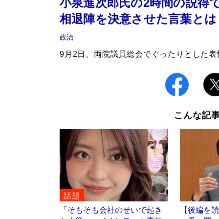
小泉進次郎氏の2時間の説得
相退陣を決意させた言葉とは
政治
9月2日、両院議員総会でぐったりとした
こんな記
話題
「そもそも会社のせいで起き
【後編を