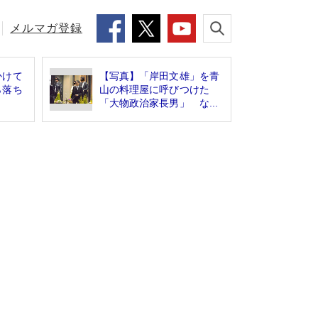
メルマガ登録
かけて
【写真】「岸田文雄」を青
ら落ち
山の料理屋に呼びつけた
「大物政治家長男」 な...