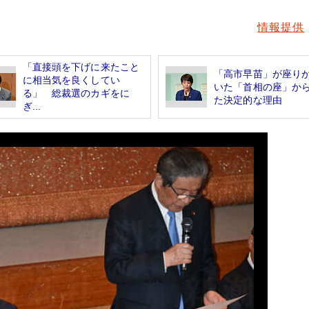
情報提供
「直接頭を下げに来たこと
「高市早苗」が座り
に相当気を良くしてい
いた「首相の座」か
る」 総裁選のカギをに
た決定的な理由
ぎ...