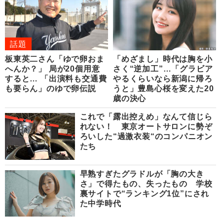
話題
板東英二さん「ゆで卵おま
「めざまし」時代は胸を小
へんか？」 局が20個用意
さく“逆加工”…「グラビア
すると… 「出演料も交通費
やるくらいなら新潟に帰ろ
も要らん」のゆで卵伝説
うと」豊島心桜を変えた20
歳の決心
これで「露出控えめ」なんて信じら
れない！ 東京オートサロンに勢ぞ
ろいした“過激衣装“のコンパニオン
たち
早熟すぎたグラドルが「胸の大き
さ」で得たもの、失ったもの 学校
裏サイトで“ランキング1位”にされ
た中学時代