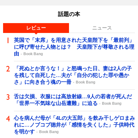
話題の本
レビュー
ニュース
英国で「末席」を用意された天皇陛下を「最前列」
に呼び寄せた人物とは？ 天皇陛下が尊敬される理
由
Book Bang
「死ぬとか言うな！」と怒鳴った日、妻は2人の子
を残して自死した…夫が「自分の犯した罪や愚か
さ」に向き合う魂の一冊
Book Bang
舌は欠損、衣服には高放射線…9人の若者が死んだ
「世界一不気味な山岳遭難」に迫る
Book Bang
心を病んだ母が「4Lの大五郎」を飲み干しゲロまみ
れに…ノブコブ徳井が「感情を失くした」子供時代
を明かす
Book Bang