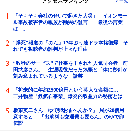
アクセスランキング
一覧
「そもそも会社のせいで起きた人災」 イオンモー
ル事故被害者の親族が慟哭の証言 「最後の言葉
は…」
“爆死”報道の「のん」13年ぶり連ドラ本格復帰 そ
れでも視聴者の評判が上々な理由
“数秒のサービス”で仕事を干された人気司会者「前
田武彦さん」 生涯現役だった気概と「体に秒針が
刻み込まれているような」話芸
「将来的に年約2500億円という莫大な金額に…」
三井物産「鉄鉱石事業」爆発的収益力の秘密とは
板東英二さん「ゆで卵おまへんか？」 局が20個用
意すると… 「出演料も交通費も要らん」のゆで卵
伝説