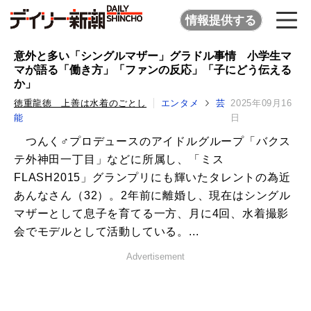
情報提供する
意外と多い「シングルマザー」グラドル事情 小学生マ
マが語る「働き方」「ファンの反応」「子にどう伝える
か」
徳重龍徳 上善は水着のごとし
エンタメ
芸
2025年09月16
能
日
つんく♂プロデュースのアイドルグループ「バクス
テ外神田一丁目」などに所属し、「ミス
FLASH2015」グランプリにも輝いたタレントの為近
あんなさん（32）。2年前に離婚し、現在はシングル
マザーとして息子を育てる一方、月に4回、水着撮影
会でモデルとして活動している。...
Advertisement