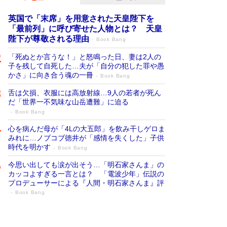
英国で「末席」を用意された天皇陛下を
「最前列」に呼び寄せた人物とは？ 天皇
陛下が尊敬される理由
Book Bang
「死ぬとか言うな！」と怒鳴った日、妻は2人の
子を残して自死した…夫が「自分の犯した罪や愚
かさ」に向き合う魂の一冊
Book Bang
舌は欠損、衣服には高放射線…9人の若者が死ん
だ「世界一不気味な山岳遭難」に迫る
Book Bang
心を病んだ母が「4Lの大五郎」を飲み干しゲロま
みれに…ノブコブ徳井が「感情を失くした」子供
時代を明かす
Book Bang
今思い出しても涙が出そう…「明石家さんま」の
カッコよすぎる一言とは？ 「電波少年」伝説の
プロデューサーによる『人間・明石家さんま』評
Book Bang
「叱って伸びるやつは、褒めたらもっと伸
びる」俳優・高嶋政伸が家族に教わっ