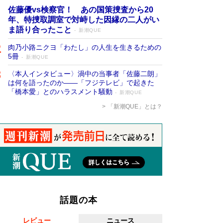
佐藤優vs検察官！ あの国策捜査から20
年、特捜取調室で対峙した因縁の二人がい
ま語り合ったこと
新潮QUE
肉乃小路ニクヨ「わたし」の人生を生きるための
5冊
新潮QUE
〈本人インタビュー〉渦中の当事者「佐藤二朗」
は何を語ったのか――「フジテレビ」で起きた
「橋本愛」とのハラスメント騒動
新潮QUE
「新潮QUE」とは？
話題の本
レビュー
ニュース