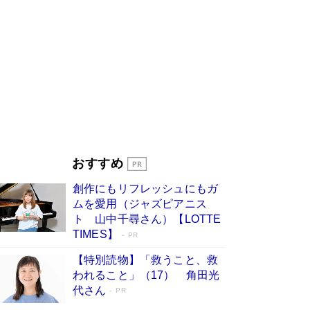
た“人を育てるコツ”…芸への考え方を明か
す
Book Bang
「『火垂るの墓』は、大嘘である」原作者が抱き
続けた“自責の念”とは…「自己憐憫は描きたくな
い」監督が徹底的にこだわったこと（後編） #
戦争の記憶
Book Bang
美輪明宏 晩年の回答を集めた『ほほえんで生き
るための人生相談』がランクイン［エンターテイ
メントベストセラー］
Book Bang
「宇宙兄弟」最終46巻がベストセラー1位 宇宙
おすすめ
開発への関心を押し上げた18年の物語に幕 特装
版には「宇宙で描かれたマンガ」も収録
創作にもリフレッシュにもガ
Book Bang
ムを愛用（ジャズピアニス
「不意に涙が出そうに…」高嶋政伸が明かし
ト 山中千尋さん）【LOTTE
た“13歳の娘を暴行する役”への葛藤 インティマ
TIMES】
PR
シーコーディネーターに支えられたNHK『大奥』
の裏側
Book Bang
【特別読物】「救うこと、救
われること」（17） 角田光
代さん
PR