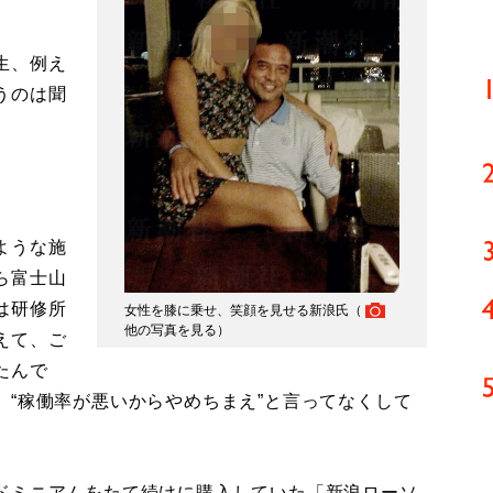
生、例え
うのは聞
ような施
ら富士山
は研修所
女性を膝に乗せ、笑顔を見せる新浪氏（
他の写真を見る
）
えて、ご
たんで
“稼働率が悪いからやめちまえ”と言ってなくして
ドミニアムをたて続けに購入していた「新浪ローソ