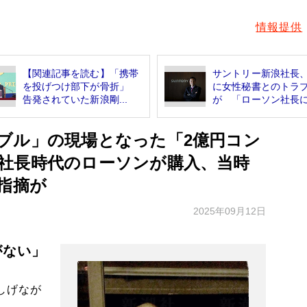
情報提供
【関連記事を読む】「携帯
サントリー新浪社長
を投げつけ部下が骨折」
に女性秘書とのトラ
告発されていた新浪剛...
が 「ローソン社長にな
ブル」の現場となった「2億円コン
社長時代のローソンが購入、当時
指摘が
2025年09月12日
がない」
しげなが