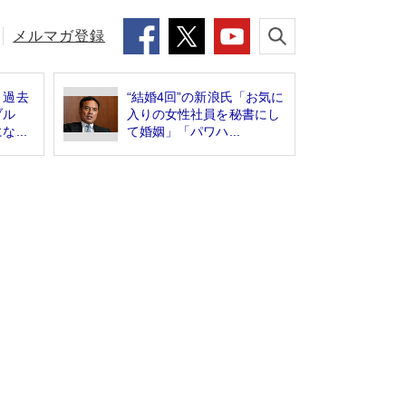
メルマガ登録
、過去
“結婚4回”の新浪氏「お気に
ブル
入りの女性社員を秘書にし
...
て婚姻」「パワハ...