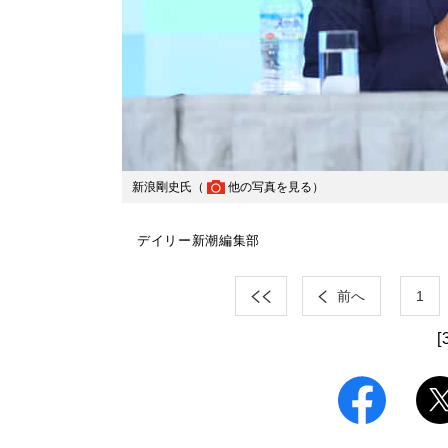
新浪剛史氏（
他の写真を見る
）
デイリー新潮編集部
前へ
1
[