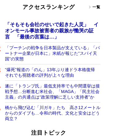
アクセスランキング
一覧
「そもそも会社のせいで起きた人災」 イ
オンモール事故被害者の親族が慟哭の証
言 「最後の言葉は…」
「プーチンの戦争を日本製品が支えている」「パ
ートナー企業が日本に」米紙が報じた“スパイ天
国”の実態
“爆死”報道の「のん」13年ぶり連ドラ本格復帰
それでも視聴者の評判が上々な理由
遂に「トランプ氏」最低支持率でも中間選挙は接
戦予想…分断進む米社会、「MAGA」「民主社会
主義」の共通点は“政策理解に乏しい支持者”か
橋から飛び込む「川ガキ」たち 高さ12メートル
からのダイブも…令和の時代、文化と安全はどう
両立？
注目トピック