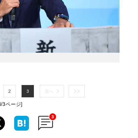
2
3
次へ
3/3ページ]
3