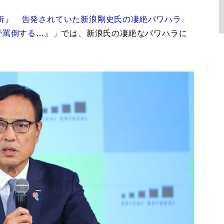
折』 告発されていた新浪剛史氏の凄絶パワハラ
で罵倒する…』
」では、新浪氏の凄絶なパワハラに