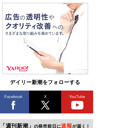
デイリー新潮をフォローする
Facebook
X
YouTube
「週刊新潮」
速報
の発売前日に
が届く！