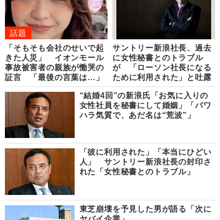
話題
「そもそも会社のせいで起
サントリー新浪社長、過去
きた人災」 イオンモール
に女性秘書とのトラブル
事故被害者の親族が慟哭の
が 「ローソン社長になる
証言 「最後の言葉は…」
ために利用された」と吐露
“結婚4回”の新浪氏「お気に入りの
女性社員を秘書にして婚姻」「パワ
ハラ気質で、あだ名は“荒波”」
「彼に利用された」「本当にひどい
人」 サントリー新浪社長の封印さ
れた「女性秘書とのトラブル」
東芝崩壊を予見した男が語る「次に
ヤバイ企業」