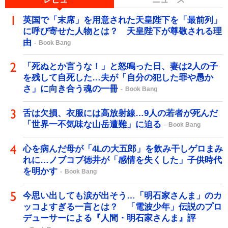
英国で「末席」を用意された天皇陛下を「最前列」
に呼び寄せた人物とは？ 天皇陛下が尊敬される理
由
Book Bang
「死ぬとか言うな！」と怒鳴った日、妻は2人の子
を残して自死した…夫が「自分の犯した罪や愚か
さ」に向き合う魂の一冊
Book Bang
舌は欠損、衣服には高放射線…9人の若者が死んだ
「世界一不気味な山岳遭難」に迫る
Book Bang
心を病んだ母が「4Lの大五郎」を飲み干しゲロまみ
れに…ノブコブ徳井が「感情を失くした」子供時代
を明かす
Book Bang
今思い出しても涙が出そう…「明石家さんま」のカ
ッコよすぎる一言とは？ 「電波少年」伝説のプロ
デューサーによる『人間・明石家さんま』評