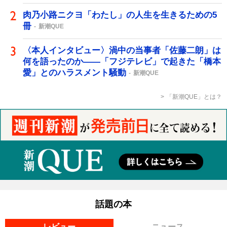
肉乃小路ニクヨ「わたし」の人生を生きるための5
冊
新潮QUE
〈本人インタビュー〉渦中の当事者「佐藤二朗」は
何を語ったのか――「フジテレビ」で起きた「橋本
愛」とのハラスメント騒動
新潮QUE
「新潮QUE」とは？
話題の本
レビュー
ニュース