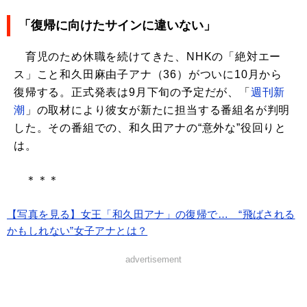
「復帰に向けたサインに違いない」
育児のため休職を続けてきた、NHKの「絶対エー
ス」こと和久田麻由子アナ（36）がついに10月から
復帰する。正式発表は9月下旬の予定だが、「
週刊新
潮
」の取材により彼女が新たに担当する番組名が判明
した。その番組での、和久田アナの“意外な”役回りと
は。
＊＊＊
【写真を見る】女王「和久田アナ」の復帰で… “飛ばされる
かもしれない”女子アナとは？
advertisement