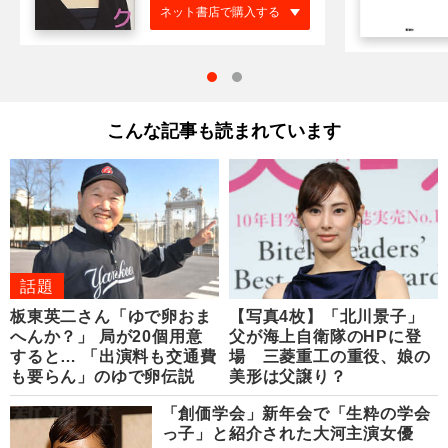
ネット書店で購入する
こんな記事も読まれています
話題
板東英二さん「ゆで卵おま
【写真4枚】「北川景子」
へんか？」 局が20個用意
父が海上自衛隊のHPに登
すると… 「出演料も交通費
場 三菱重工の重役、娘の
も要らん」のゆで卵伝説
美形は父譲り？
「創価学会」新年会で「生粋の学会
っ子」と紹介された大河主演女優