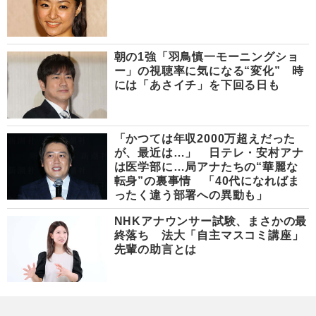
朝の1強「羽鳥慎一モーニングショ
ー」の視聴率に気になる“変化” 時
には「あさイチ」を下回る日も
「かつては年収2000万超えだった
が、最近は…」 日テレ・安村アナ
は医学部に…局アナたちの“華麗な
転身”の裏事情 「40代になればま
ったく違う部署への異動も」
NHKアナウンサー試験、まさかの最
終落ち 法大「自主マスコミ講座」
先輩の助言とは