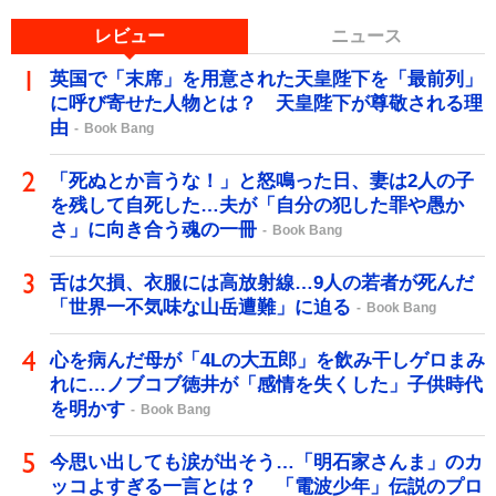
レビュー
ニュース
英国で「末席」を用意された天皇陛下を「最前列」
に呼び寄せた人物とは？ 天皇陛下が尊敬される理
由
Book Bang
「死ぬとか言うな！」と怒鳴った日、妻は2人の子
を残して自死した…夫が「自分の犯した罪や愚か
さ」に向き合う魂の一冊
Book Bang
舌は欠損、衣服には高放射線…9人の若者が死んだ
「世界一不気味な山岳遭難」に迫る
Book Bang
心を病んだ母が「4Lの大五郎」を飲み干しゲロまみ
れに…ノブコブ徳井が「感情を失くした」子供時代
を明かす
Book Bang
今思い出しても涙が出そう…「明石家さんま」のカ
ッコよすぎる一言とは？ 「電波少年」伝説のプロ