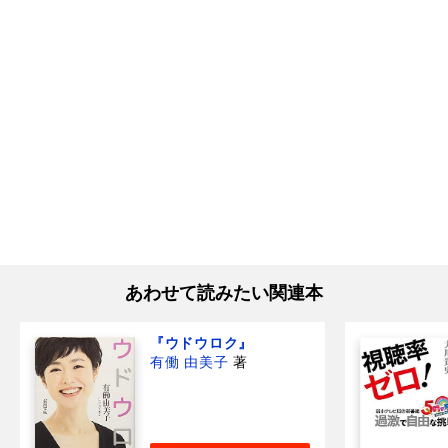
あわせて読みたい関連本
『ウドウロク』
有働 由美子
著