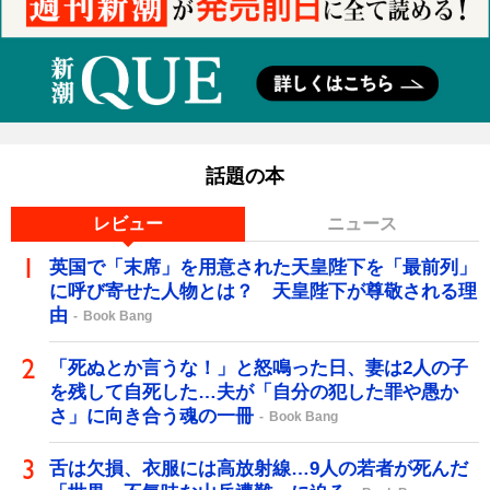
話題の本
レビュー
ニュース
英国で「末席」を用意された天皇陛下を「最前列」
に呼び寄せた人物とは？ 天皇陛下が尊敬される理
由
Book Bang
「死ぬとか言うな！」と怒鳴った日、妻は2人の子
を残して自死した…夫が「自分の犯した罪や愚か
さ」に向き合う魂の一冊
Book Bang
舌は欠損、衣服には高放射線…9人の若者が死んだ