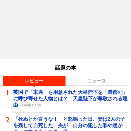
話題の本
レビュー
ニュース
英国で「末席」を用意された天皇陛下を「最前列」
に呼び寄せた人物とは？ 天皇陛下が尊敬される理
由
Book Bang
「死ぬとか言うな！」と怒鳴った日、妻は2人の子
を残して自死した…夫が「自分の犯した罪や愚か