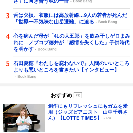
さ」に向き合う魂の一冊
Book Bang
舌は欠損、衣服には高放射線…9人の若者が死んだ
「世界一不気味な山岳遭難」に迫る
Book Bang
心を病んだ母が「4Lの大五郎」を飲み干しゲロまみ
れに…ノブコブ徳井が「感情を失くした」子供時代
を明かす
Book Bang
石田夏穂『わたしを庇わないで』人間のいいところ
よりも悪いところを書きたい【インタビュー】
Book Bang
おすすめ
創作にもリフレッシュにもガムを愛
用（ジャズピアニスト 山中千尋さ
ん）【LOTTE TIMES】
PR