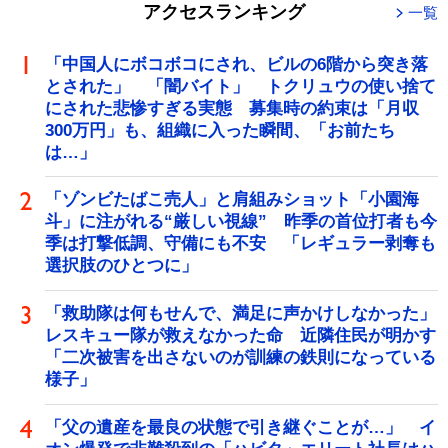
アクセスランキング
一覧
「中国人にボコボコにされ、ビルの6階から突き落
とされた」 「闇バイト」 トクリュウの使い捨て
にされた悲惨すぎる実態 募集時の約束は「月収
300万円」も、組織に入った瞬間、「お前たち
は…」
「ゾンビたばこ売人」と肩組みショット「小園海
斗」に注がれる“厳しい視線” 昨季の首位打者も今
季は打撃低調、守備にも不安 「レギュラー剥奪も
選択肢のひとつに」
「救助隊は何もせんで、満足に声かけしなかった」
レスキュー隊が救えなかった命 近隣住民が明かす
「二次被害を出さないのが訓練の鉄則になっている
様子」
「父の遺産を最良の状態で引き継ぐことが…」 イ