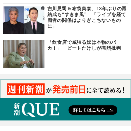
吉川晃司＆布袋寅泰、13年ぶりの再
結成も“すきま風” 「ライブを経て
両者の関係はよりぎこちないもの
に」
「飲食店で威張る奴は本物のバ
カ！」 ビートたけしが痛烈批判