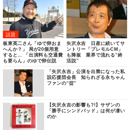
話題
板東英二さん「ゆで卵おま
矢沢永吉 日産に続いてサ
へんか？」 局が20個用意
ントリー「プレモルCM」
すると… 「出演料も交通費
も降板 業界で流れる“終
も要らん」のゆで卵伝説
活説”
「矢沢永吉」公演を出禁になった私
設応援団会長 知られざる永ちゃん
ファンの“掟”
【矢沢永吉の影響も?!】サザンの
「勝手にシンドバッド」は何が凄い
のか