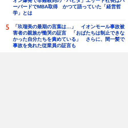
オン爆発で非難殺到の「ハビタ」エリート社長はハ
ーバードでMBA取得 かつて語っていた「経営哲
学」とは
「玖瑠美の最期の言葉は…」 イオンモール事故被
害者の親族が慟哭の証言 「おばたちは制止できな
かった自分たちを責めている」 さらに、間一髪で
事故を免れた従業員の証言も