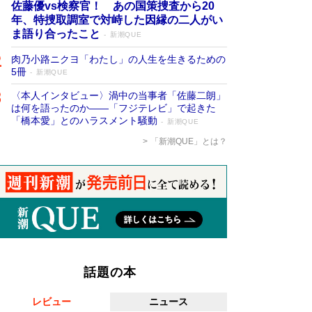
佐藤優vs検察官！ あの国策捜査から20
年、特捜取調室で対峙した因縁の二人がい
ま語り合ったこと
新潮QUE
肉乃小路ニクヨ「わたし」の人生を生きるための
5冊
新潮QUE
〈本人インタビュー〉渦中の当事者「佐藤二朗」
は何を語ったのか――「フジテレビ」で起きた
「橋本愛」とのハラスメント騒動
新潮QUE
「新潮QUE」とは？
話題の本
レビュー
ニュース