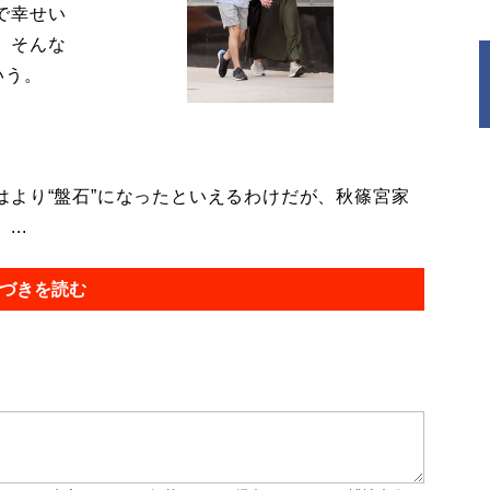
で幸せい
。そんな
いう。
より“盤石”になったといえるわけだが、秋篠宮家
..
づきを読む