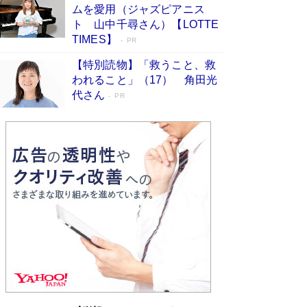
ムを愛用（ジャズピアニス
ンガ」も収録
Book Bang
ト 山中千尋さん）【LOTTE
美輪明宏 晩年の回答を集めた『ほほえんで生き
TIMES】
PR
るための人生相談』がランクイン［エンターテイ
メントベストセラー］
Book Bang
【特別読物】「救うこと、救
われること」（17） 角田光
「『火垂るの墓』は、大嘘である」原作者が抱き
代さん
続けた“自責の念”とは…「自己憐憫は描きたくな
PR
い」監督が徹底的にこだわったこと（後編） #
戦争の記憶
Book Bang
「叱って伸びるやつは、褒めたらもっと伸びる」
俳優・高嶋政伸が家族に教わった“人を育てるコ
ツ”…芸への考え方を明かす
Book Bang
東野圭吾、伊坂幸太郎の人気シリーズ最新作どち
らも文庫化 映画化された直木賞受賞作もランク
イン［文庫ベストセラー］
Book Bang