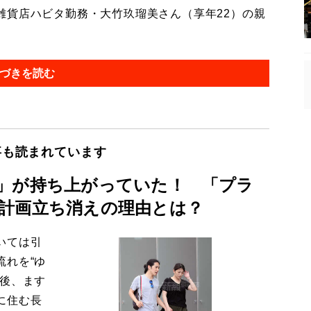
貨店ハビタ勤務・大竹玖瑠美さん（享年22）の親
づきを読む
事も読まれています
」が持ち上がっていた！ 「プラ
計画立ち消えの理由とは？
いては引
流れを“ゆ
今後、ます
に住む長