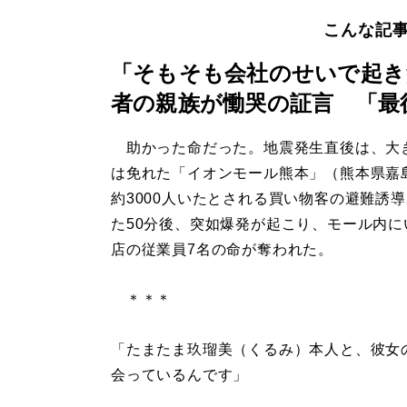
こんな記
「そもそも会社のせいで起き
者の親族が慟哭の証言 「最
助かった命だった。地震発生直後は、大
は免れた「イオンモール熊本」（熊本県嘉
約3000人いたとされる買い物客の避難誘
た50分後、突如爆発が起こり、モール内に
店の従業員7名の命が奪われた。
＊＊＊
「たまたま玖瑠美（くるみ）本人と、彼女
会っているんです」