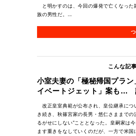
と明かすのは、今回の爆発で亡くなった雑
族の男性だ。...
つ
こんな記
小室夫妻の「極秘帰国プラン
イベートジェット」案も… 
改正皇室典範が公布され、皇位継承につ
き続き、秋篠宮家の長男・悠仁さままでの
るがせにしない”こととなった。皇嗣家は
ます重きをなしていくのだが、一方で米国