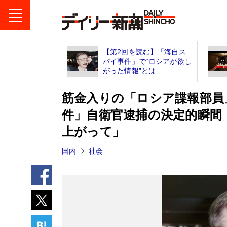
【第2回を読む】「海自ス
パイ事件」で“ロシアが欲し
がった情報”とは ...
筋金入りの「ロシア諜報部員
件」自衛官逮捕の決定的瞬間
上がって」
国内
社会