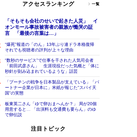
アクセスランキング
一覧
「そもそも会社のせいで起きた人災」 イ
オンモール事故被害者の親族が慟哭の証
言 「最後の言葉は…」
“爆死”報道の「のん」13年ぶり連ドラ本格復帰
それでも視聴者の評判が上々な理由
“数秒のサービス”で仕事を干された人気司会者
「前田武彦さん」 生涯現役だった気概と「体に
秒針が刻み込まれているような」話芸
「プーチンの戦争を日本製品が支えている」「パ
ートナー企業が日本に」米紙が報じた“スパイ天
国”の実態
板東英二さん「ゆで卵おまへんか？」 局が20個
用意すると… 「出演料も交通費も要らん」のゆ
で卵伝説
注目トピック