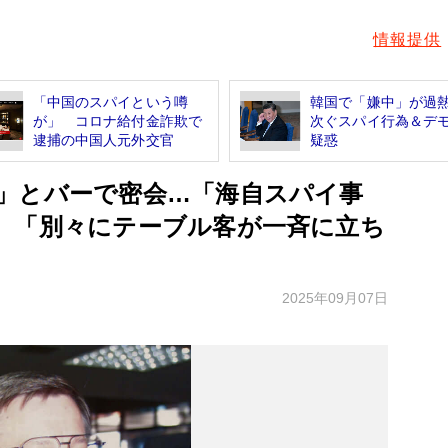
情報提供
「中国のスパイという噂
韓国で「嫌中」が過
が」 コロナ給付金詐欺で
次ぐスパイ行為＆デ
逮捕の中国人元外交官
疑惑
」とバーで密会…「海自スパイ事
 「別々にテーブル客が一斉に立ち
2025年09月07日