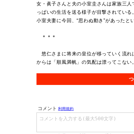
女・眞子さんと夫の小室圭さんは家族三人
っぱいの生活を送る様子が目撃されている
小室夫妻に今回、“思わぬ動き”があったと
＊＊＊
悠仁さまに将来の皇位が移っていく流れは
からは「順風満帆」の気配は漂ってこない。.
つ