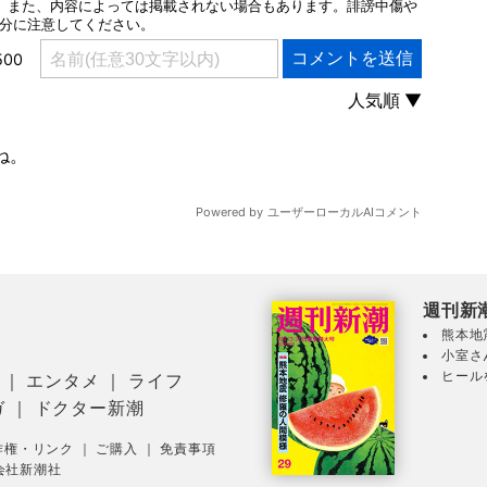
週刊新
熊本地
小室さ
ヒール
｜
エンタメ
｜
ライフ
ガ
｜
ドクター新潮
作権・リンク
｜
ご購入
｜
免責事項
会社新潮社