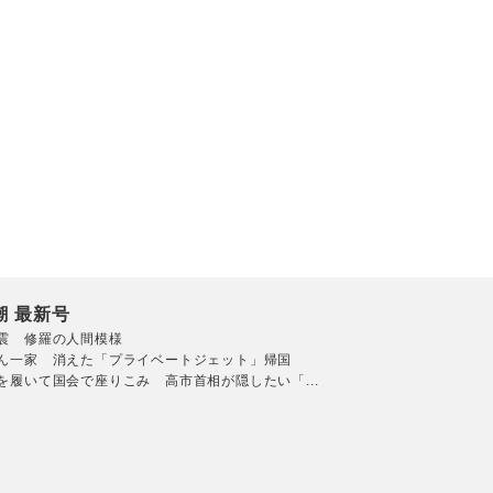
潮 最新号
震 修羅の人間模様
ん一家 消えた「プライベートジェット」帰国
を履いて国会で座りこみ 高市首相が隠したい「...