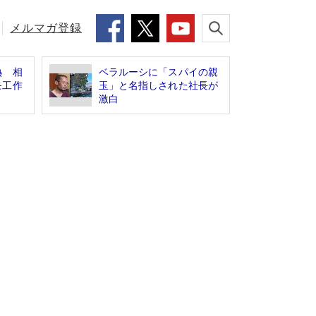
メルマガ登録
熱 相
ベラルーシに「スパイの親
モ工作
玉」と名指しされた社長が
激白