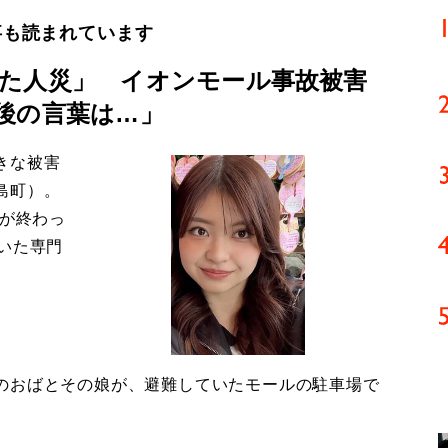
事も読まれています
た人災」 イオンモール事故被害
後の言葉は…」
きな被害
島町）。
導が終わっ
いた専門
のおばとその娘が、避難していたモールの駐車場で