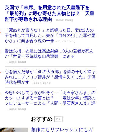
英国で「末席」を用意された天皇陛下を
「最前列」に呼び寄せた人物とは？ 天皇
陛下が尊敬される理由
Book Bang
「死ぬとか言うな！」と怒鳴った日、妻は2人の
子を残して自死した…夫が「自分の犯した罪や愚
かさ」に向き合う魂の一冊
Book Bang
舌は欠損、衣服には高放射線…9人の若者が死ん
だ「世界一不気味な山岳遭難」に迫る
Book Bang
心を病んだ母が「4Lの大五郎」を飲み干しゲロま
みれに…ノブコブ徳井が「感情を失くした」子供
時代を明かす
Book Bang
今思い出しても涙が出そう…「明石家さんま」の
カッコよすぎる一言とは？ 「電波少年」伝説の
プロデューサーによる『人間・明石家さんま』評
Book Bang
「宇宙兄弟」最終46巻がベストセラー1
おすすめ
位 宇宙開発への関心を押し上げた18年の
創作にもリフレッシュにもガ
物語に幕 特装版には「宇宙で描かれたマ