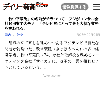
情報提供する
「竹中平蔵氏」の名前がチラついて…フジがコンサル会
社起用案で大モメ 「テレビ局にとって最も大切な業務
を奪われる」
国内
社会
2025年09月04日
組織の立て直しを進めつつあるフジテレビで新たな
問題が勃発中だ。毀誉褒貶（きょほうへん）の多い経
済学者、竹中平蔵氏（74）が社外取締役を務めるマー
ケティング会社「サイカ」に、改革の一翼を担わせよ
うとしているという。...
Advertisement