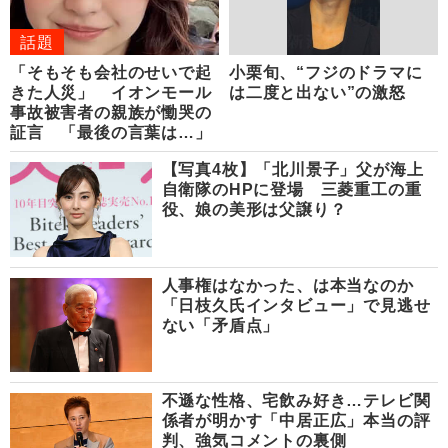
話題
「そもそも会社のせいで起
小栗旬、“フジのドラマに
きた人災」 イオンモール
は二度と出ない”の激怒
事故被害者の親族が慟哭の
証言 「最後の言葉は…」
【写真4枚】「北川景子」父が海上
自衛隊のHPに登場 三菱重工の重
役、娘の美形は父譲り？
人事権はなかった、は本当なのか
「日枝久氏インタビュー」で見逃せ
ない「矛盾点」
不遜な性格、宅飲み好き…テレビ関
係者が明かす「中居正広」本当の評
判、強気コメントの裏側