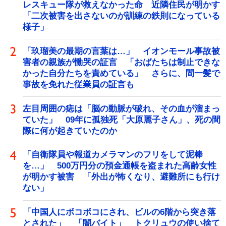
レスキュー隊が救えなかった命 近隣住民が明かす
「二次被害を出さないのが訓練の鉄則になっている
様子」
「玖瑠美の最期の言葉は…」 イオンモール事故被
害者の親族が慟哭の証言 「おばたちは制止できな
かった自分たちを責めている」 さらに、間一髪で
事故を免れた従業員の証言も
左目周囲の痣は「脳の動脈が破れ、その血が溜まっ
ていた」 09年に孤独死「大原麗子さん」、死の間
際に何が起きていたのか
「自衛隊員や報道カメラマンのフリをして泥棒
を…」 500万円分の預金通帳を盗まれた高齢女性
が明かす被害 「外出が怖くなり、避難所にも行け
ない」
「中国人にボコボコにされ、ビルの6階から突き落
とされた」 「闇バイト」 トクリュウの使い捨て