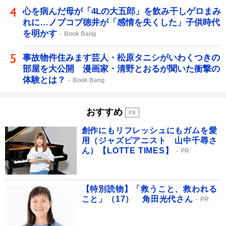
心を病んだ母が「4Lの大五郎」を飲み干しゲロまみ
れに…ノブコブ徳井が「感情を失くした」子供時代
を明かす
Book Bang
事故物件住みます芸人・松原タニシがいわくつきの
部屋を大公開 漫画家・清野とおるが聞いた衝撃の
体験とは？
Book Bang
おすすめ
創作にもリフレッシュにもガムを愛
用（ジャズピアニスト 山中千尋さ
ん）【LOTTE TIMES】
PR
【特別読物】「救うこと、救われる
こと」（17） 角田光代さん
PR