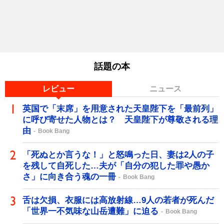
話題の本
レビュー
ニュース
英国で「末席」を用意された天皇陛下を「最前列」
に呼び寄せた人物とは？ 天皇陛下が尊敬される理
由
Book Bang
「死ぬとか言うな！」と怒鳴った日、妻は2人の子
を残して自死した…夫が「自分の犯した罪や愚か
さ」に向き合う魂の一冊
Book Bang
舌は欠損、衣服には高放射線…9人の若者が死んだ
「世界一不気味な山岳遭難」に迫る
Book Bang