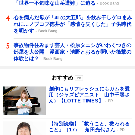
「世界一不気味な山岳遭難」に迫る
Book Bang
心を病んだ母が「4Lの大五郎」を飲み干しゲロまみ
れに…ノブコブ徳井が「感情を失くした」子供時代
を明かす
Book Bang
事故物件住みます芸人・松原タニシがいわくつきの
部屋を大公開 漫画家・清野とおるが聞いた衝撃の
体験とは？
Book Bang
おすすめ
創作にもリフレッシュにもガムを愛
用（ジャズピアニスト 山中千尋さ
ん）【LOTTE TIMES】
PR
【特別読物】「救うこと、救われる
こと」（17） 角田光代さん
PR