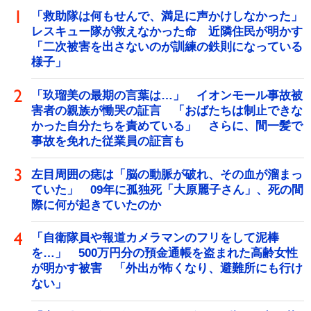
「救助隊は何もせんで、満足に声かけしなかった」
レスキュー隊が救えなかった命 近隣住民が明かす
「二次被害を出さないのが訓練の鉄則になっている
様子」
「玖瑠美の最期の言葉は…」 イオンモール事故被
害者の親族が慟哭の証言 「おばたちは制止できな
かった自分たちを責めている」 さらに、間一髪で
事故を免れた従業員の証言も
左目周囲の痣は「脳の動脈が破れ、その血が溜まっ
ていた」 09年に孤独死「大原麗子さん」、死の間
際に何が起きていたのか
「自衛隊員や報道カメラマンのフリをして泥棒
を…」 500万円分の預金通帳を盗まれた高齢女性
が明かす被害 「外出が怖くなり、避難所にも行け
ない」