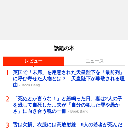
話題の本
レビュー
ニュース
英国で「末席」を用意された天皇陛下を「最前列」
に呼び寄せた人物とは？ 天皇陛下が尊敬される理
由
Book Bang
「死ぬとか言うな！」と怒鳴った日、妻は2人の子
を残して自死した…夫が「自分の犯した罪や愚か
さ」に向き合う魂の一冊
Book Bang
舌は欠損、衣服には高放射線…9人の若者が死んだ