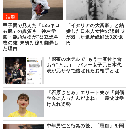
話題
甲子園で見えた「135キロ
「イタリアの大富豪」と結
右腕」の異質さ 神村学
婚した日本人女性の悲劇 夫
園・龍頭汰樹が“公立進学
が残した遺産総額は320億
校の雄”東筑打線を翻弄し
円
た理由
「深夜のホテルで“もう一度付き合
おう”と…」 バレー女子元日本代
表が元サヤで結ばれたお相手とは
「石原さとみ」エリート夫が「創価
学会に入ったんだよね」 義父は受
け入れ姿勢
中年男性と行為の後、「愚痴」を聞