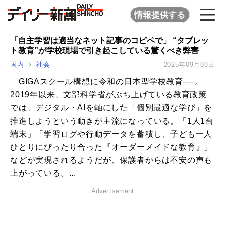
情報提供する
「自主学習は適当なネット記事のコピペで」 “タブレッ
ト教育”が学校現場で引き起こしている驚くべき弊害
国内
社会
2025年09月03日
GIGAスクール構想に令和の日本型学校教育──。
2019年以来、文部科学省がぶち上げている教育政策
では、デジタル・AIを軸にした「個別最適な学び」を
推進しようという動きが主流になっている。「1人1台
端末」「学習ログや行動データを蓄積し、子ども一人
ひとりにぴったり合った『オーダーメイドな教育』」
などが実現されるようだが、保護者からは不安の声も
上がっている。...
Advertisement