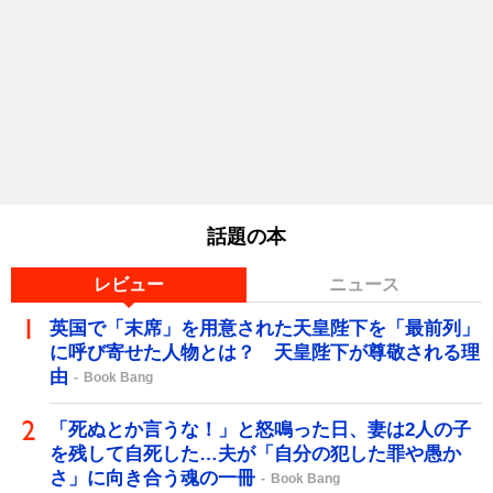
話題の本
レビュー
ニュース
英国で「末席」を用意された天皇陛下を「最前列」
に呼び寄せた人物とは？ 天皇陛下が尊敬される理
由
Book Bang
「死ぬとか言うな！」と怒鳴った日、妻は2人の子
を残して自死した…夫が「自分の犯した罪や愚か
さ」に向き合う魂の一冊
Book Bang