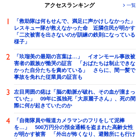
アクセスランキング
一覧
「救助隊は何もせんで、満足に声かけしなかった」
レスキュー隊が救えなかった命 近隣住民が明かす
「二次被害を出さないのが訓練の鉄則になっている
様子」
「玖瑠美の最期の言葉は…」 イオンモール事故被
害者の親族が慟哭の証言 「おばたちは制止できな
かった自分たちを責めている」 さらに、間一髪で
事故を免れた従業員の証言も
左目周囲の痣は「脳の動脈が破れ、その血が溜まっ
ていた」 09年に孤独死「大原麗子さん」、死の間
際に何が起きていたのか
「自衛隊員や報道カメラマンのフリをして泥棒
を…」 500万円分の預金通帳を盗まれた高齢女性
が明かす被害 「外出が怖くなり、避難所にも行け