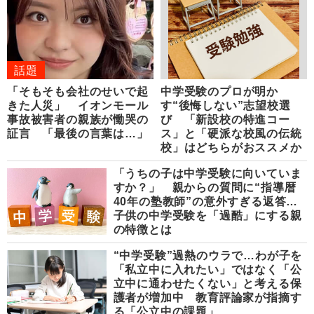
話題
「そもそも会社のせいで起
中学受験のプロが明か
きた人災」 イオンモール
す“後悔しない”志望校選
事故被害者の親族が慟哭の
び 「新設校の特進コー
証言 「最後の言葉は…」
ス」と「硬派な校風の伝統
校」はどちらがおススメか
「うちの子は中学受験に向いていま
すか？」 親からの質問に“指導暦
40年の塾教師”の意外すぎる返答…
子供の中学受験を「過酷」にする親
の特徴とは
“中学受験”過熱のウラで…わが子を
「私立中に入れたい」ではなく「公
立中に通わせたくない」と考える保
護者が増加中 教育評論家が指摘す
る「公立中の課題」