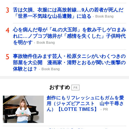
舌は欠損、衣服には高放射線…9人の若者が死んだ
「世界一不気味な山岳遭難」に迫る
Book Bang
心を病んだ母が「4Lの大五郎」を飲み干しゲロまみ
れに…ノブコブ徳井が「感情を失くした」子供時代
を明かす
Book Bang
事故物件住みます芸人・松原タニシがいわくつきの
部屋を大公開 漫画家・清野とおるが聞いた衝撃の
体験とは？
Book Bang
おすすめ
創作にもリフレッシュにもガムを愛
用（ジャズピアニスト 山中千尋さ
ん）【LOTTE TIMES】
PR