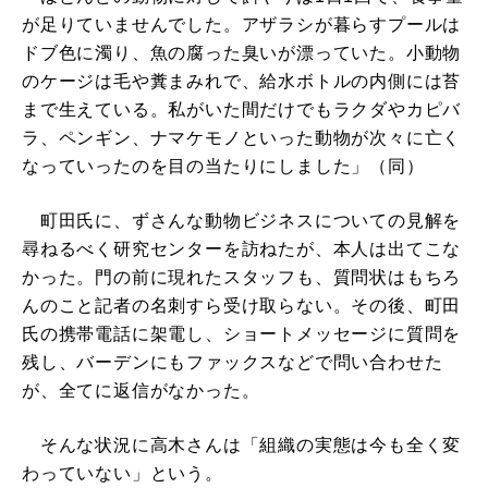
が足りていませんでした。アザラシが暮らすプールは
ドブ色に濁り、魚の腐った臭いが漂っていた。小動物
のケージは毛や糞まみれで、給水ボトルの内側には苔
まで生えている。私がいた間だけでもラクダやカピバ
ラ、ペンギン、ナマケモノといった動物が次々に亡く
なっていったのを目の当たりにしました」（同）
町田氏に、ずさんな動物ビジネスについての見解を
尋ねるべく研究センターを訪ねたが、本人は出てこな
かった。門の前に現れたスタッフも、質問状はもちろ
んのこと記者の名刺すら受け取らない。その後、町田
氏の携帯電話に架電し、ショートメッセージに質問を
残し、バーデンにもファックスなどで問い合わせた
が、全てに返信がなかった。
そんな状況に高木さんは「組織の実態は今も全く変
わっていない」という。