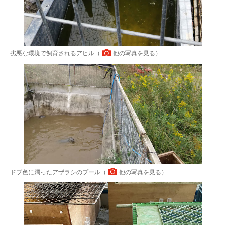
劣悪な環境で飼育されるアヒル（
他の写真を見る
）
ドブ色に濁ったアザラシのプール（
他の写真を見る
）