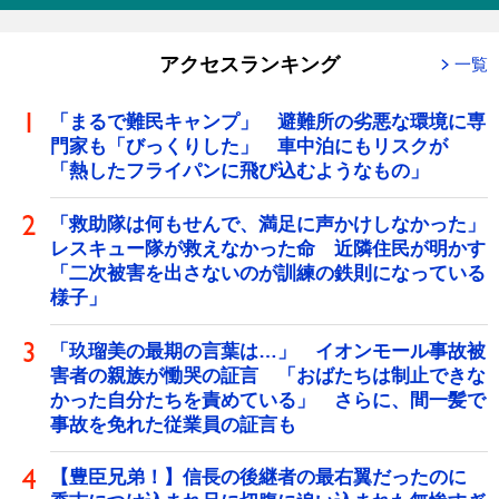
アクセスランキング
一覧
「まるで難民キャンプ」 避難所の劣悪な環境に専
門家も「びっくりした」 車中泊にもリスクが
「熱したフライパンに飛び込むようなもの」
「救助隊は何もせんで、満足に声かけしなかった」
レスキュー隊が救えなかった命 近隣住民が明かす
「二次被害を出さないのが訓練の鉄則になっている
様子」
「玖瑠美の最期の言葉は…」 イオンモール事故被
害者の親族が慟哭の証言 「おばたちは制止できな
かった自分たちを責めている」 さらに、間一髪で
事故を免れた従業員の証言も
【豊臣兄弟！】信長の後継者の最右翼だったのに