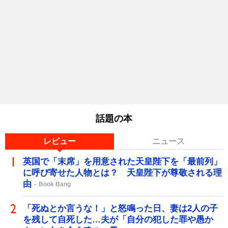
話題の本
レビュー
ニュース
英国で「末席」を用意された天皇陛下を「最前列」
に呼び寄せた人物とは？ 天皇陛下が尊敬される理
由
Book Bang
「死ぬとか言うな！」と怒鳴った日、妻は2人の子
を残して自死した…夫が「自分の犯した罪や愚か