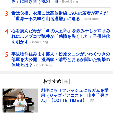
さ」に向き合う魂の一冊
Book Bang
舌は欠損、衣服には高放射線…9人の若者が死んだ
「世界一不気味な山岳遭難」に迫る
Book Bang
心を病んだ母が「4Lの大五郎」を飲み干しゲロまみ
れに…ノブコブ徳井が「感情を失くした」子供時代
を明かす
Book Bang
事故物件住みます芸人・松原タニシがいわくつきの
部屋を大公開 漫画家・清野とおるが聞いた衝撃の
体験とは？
Book Bang
おすすめ
創作にもリフレッシュにもガムを愛
用（ジャズピアニスト 山中千尋さ
ん）【LOTTE TIMES】
PR