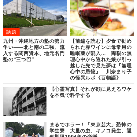
話題
九州・沖縄地方の塾の勢力
【前編を読む】夕食で勧め
争い――北と南の二強、流
られた赤ワインに母常用の
入する関西資本、地元名門
睡眠薬が混入… 両親の無
塾の“三つ巴”
理心中から逃れた娘が引っ
越した先で見た夢は『無理
心中の忌憶』 川奈まり子
の怪異ルポ《百物語》
【心霊写真】それが顔に見えるワケ
を本気で科学する
まるでホラー！「東京芸大」恐怖の
学生寮 大量の虫、キノコ発生、返
却期限1994年の楽譜…