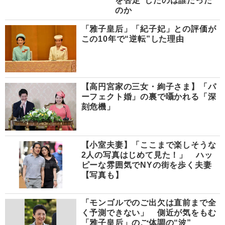
を否定”したのは誰だった
のか
「雅子皇后」「紀子妃」との評価が
この10年で“逆転”した理由
【高円宮家の三女・絢子さま】「パ
ーフェクト婚」の裏で囁かれる「深
刻危機」
【小室夫妻】「ここまで楽しそうな
2人の写真はじめて見た！」 ハッ
ピーな雰囲気でNYの街を歩く夫妻
【写真も】
「モンゴルでのご出欠は直前まで全
く予測できない」 側近が気をもむ
「雅子皇后」のご体調の“波”