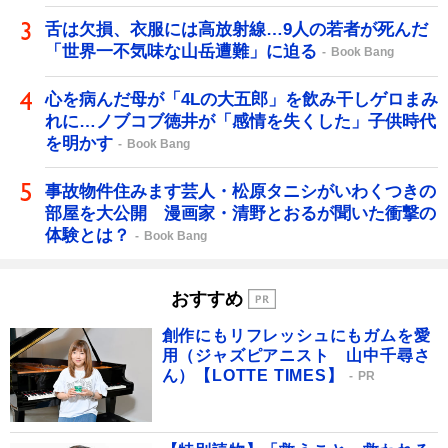
舌は欠損、衣服には高放射線…9人の若者が死んだ
「世界一不気味な山岳遭難」に迫る
Book Bang
心を病んだ母が「4Lの大五郎」を飲み干しゲロまみ
れに…ノブコブ徳井が「感情を失くした」子供時代
を明かす
Book Bang
事故物件住みます芸人・松原タニシがいわくつきの
部屋を大公開 漫画家・清野とおるが聞いた衝撃の
体験とは？
Book Bang
おすすめ
創作にもリフレッシュにもガムを愛
用（ジャズピアニスト 山中千尋さ
ん）【LOTTE TIMES】
PR