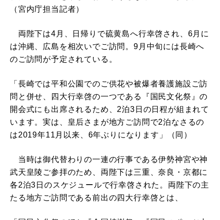
（宮内庁担当記者）
両陛下は4月、日帰りで硫黄島へ行幸啓され、6月に
は沖縄、広島を相次いでご訪問。9月中旬には長崎へ
のご訪問が予定されている。
「長崎では平和公園でのご供花や被爆者養護施設ご訪
問と併せ、四大行幸啓の一つである『国民文化祭』の
開会式にも出席されるため、2泊3日の日程が組まれて
います。実は、皇后さまが地方ご訪問で2泊なさるの
は2019年11月以来、6年ぶりになります」（同）
当時は御代替わりの一連の行事である伊勢神宮や神
武天皇陵ご参拝のため、両陛下は三重、奈良・京都に
各2泊3日のスケジュールで行幸啓された。両陛下の主
たる地方ご訪問である前出の四大行幸啓とは、