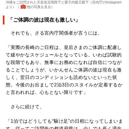
沖縄をご訪問された天皇皇后両陛下と愛子内親王殿下（宮内庁のInstagram
より）（
他の写真を見る
）
「ご体調の波は現在も激しい」
それでも、さる宮内庁関係者が言うには、
「実際の長崎のご日程は、皇后さまのご体調に配慮し
て緩やかなスケジュールとなっている。いわば試験的
な段階でもあり、無事にお務めになれば自信につなが
ることでしょうが、いかんせんご体調の波は現在も激
しく、翌日のコンディションも読めないといった状
態。今後のお出ましで2泊3日のスタイルが定着するか
と言われれば、心もとない限りです」
さらに続けて、
「1泊ではどうしても“駆け足”の日程になってしまいま
す。従ってご訪問先の都道府県は、少しでも長く滞在