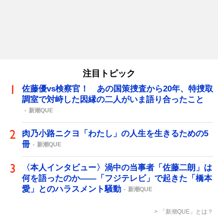
注目トピック
佐藤優vs検察官！ あの国策捜査から20年、特捜取
調室で対峙した因縁の二人がいま語り合ったこと
新潮QUE
肉乃小路ニクヨ「わたし」の人生を生きるための5
冊
新潮QUE
〈本人インタビュー〉渦中の当事者「佐藤二朗」は
何を語ったのか――「フジテレビ」で起きた「橋本
愛」とのハラスメント騒動
新潮QUE
「新潮QUE」とは？