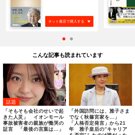
ネット書店で購入する
こんな記事も読まれています
話題
「そもそも会社のせいで起
「外国訪問には、雅子さま
きた人災」 イオンモール
でなく秋篠宮家を…」
事故被害者の親族が慟哭の
「人格否定発言」から21
証言 「最後の言葉は…」
年 雅子皇后の“キャリア