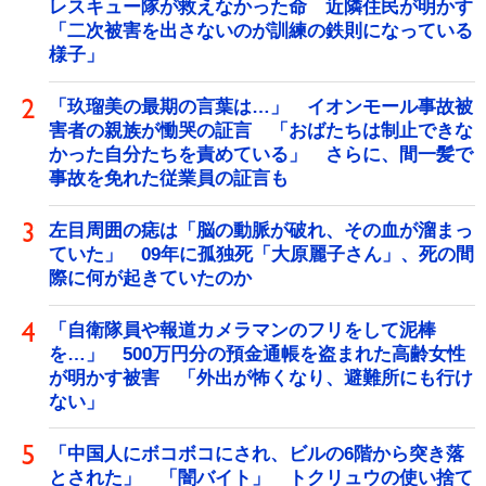
レスキュー隊が救えなかった命 近隣住民が明かす
「二次被害を出さないのが訓練の鉄則になっている
様子」
「玖瑠美の最期の言葉は…」 イオンモール事故被
害者の親族が慟哭の証言 「おばたちは制止できな
かった自分たちを責めている」 さらに、間一髪で
事故を免れた従業員の証言も
左目周囲の痣は「脳の動脈が破れ、その血が溜まっ
ていた」 09年に孤独死「大原麗子さん」、死の間
際に何が起きていたのか
「自衛隊員や報道カメラマンのフリをして泥棒
を…」 500万円分の預金通帳を盗まれた高齢女性
が明かす被害 「外出が怖くなり、避難所にも行け
ない」
「中国人にボコボコにされ、ビルの6階から突き落
とされた」 「闇バイト」 トクリュウの使い捨て