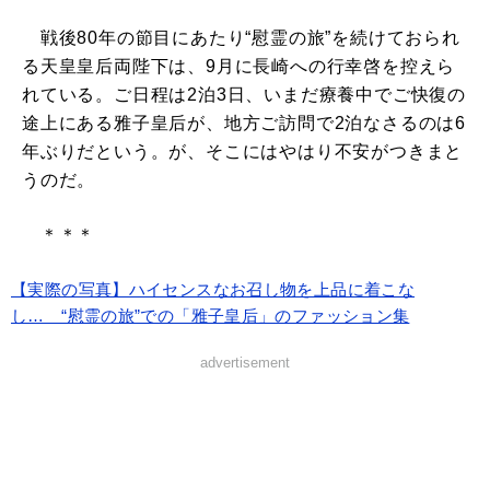
戦後80年の節目にあたり“慰霊の旅”を続けておられ
る天皇皇后両陛下は、9月に長崎への行幸啓を控えら
れている。ご日程は2泊3日、いまだ療養中でご快復の
途上にある雅子皇后が、地方ご訪問で2泊なさるのは6
年ぶりだという。が、そこにはやはり不安がつきまと
うのだ。
＊＊＊
【実際の写真】ハイセンスなお召し物を上品に着こな
し… “慰霊の旅”での「雅子皇后」のファッション集
advertisement