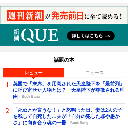
話題の本
レビュー
ニュース
英国で「末席」を用意された天皇陛下を「最前列」
に呼び寄せた人物とは？ 天皇陛下が尊敬される理
由
Book Bang
「死ぬとか言うな！」と怒鳴った日、妻は2人の子
を残して自死した…夫が「自分の犯した罪や愚か
さ」に向き合う魂の一冊
Book Bang