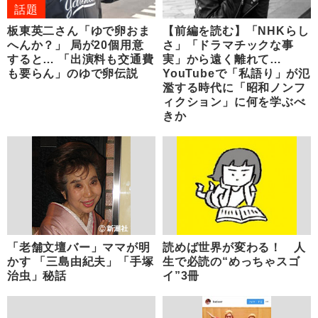
話題
板東英二さん「ゆで卵おま
【前編を読む】「NHKらし
へんか？」 局が20個用意
さ」「ドラマチックな事
すると… 「出演料も交通費
実」から遠く離れて…
も要らん」のゆで卵伝説
YouTubeで「私語り」が氾
濫する時代に「昭和ノンフ
ィクション」に何を学ぶべ
きか
「老舗文壇バー」ママが明
読めば世界が変わる！ 人
かす 「三島由紀夫」「手塚
生で必読の“めっちゃスゴ
治虫」秘話
イ”3冊