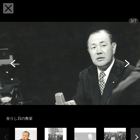
3/7
在りし日の角栄