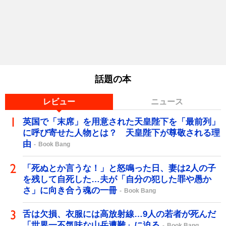
話題の本
レビュー
ニュース
英国で「末席」を用意された天皇陛下を「最前列」
に呼び寄せた人物とは？ 天皇陛下が尊敬される理
由
Book Bang
「死ぬとか言うな！」と怒鳴った日、妻は2人の子
を残して自死した…夫が「自分の犯した罪や愚か
さ」に向き合う魂の一冊
Book Bang
舌は欠損、衣服には高放射線…9人の若者が死んだ
「世界一不気味な山岳遭難」に迫る
Book Bang