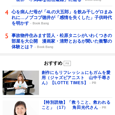
心を病んだ母が「4Lの大五郎」を飲み干しゲロまみ
れに…ノブコブ徳井が「感情を失くした」子供時代
を明かす
Book Bang
事故物件住みます芸人・松原タニシがいわくつきの
部屋を大公開 漫画家・清野とおるが聞いた衝撃の
体験とは？
Book Bang
おすすめ
創作にもリフレッシュにもガムを愛
用（ジャズピアニスト 山中千尋さ
ん）【LOTTE TIMES】
PR
【特別読物】「救うこと、救われる
こと」（17） 角田光代さん
PR