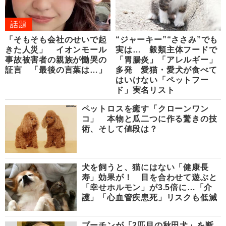
話題
「そもそも会社のせいで起
“ジャーキー”“ささみ”でも
きた人災」 イオンモール
実は… 穀類主体フードで
事故被害者の親族が慟哭の
「胃腸炎」「アレルギー」
証言 「最後の言葉は…」
多発 愛猫・愛犬が食べて
はいけない「ペットフー
ド」実名リスト
ペットロスを癒す「クローンワン
コ」 本物と瓜二つに作る驚きの技
術、そして値段は？
犬を飼うと、猫にはない「健康長
寿」効果が！ 目を合わせて遊ぶと
「幸せホルモン」が3.5倍に…「介
護」「心血管疾患死」リスクも低減
プーチンが「2匹目の秋田犬」を断