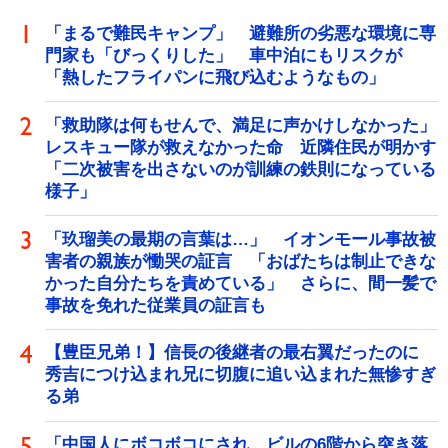
「まるで難民キャンプ」 避難所の劣悪な環境に専
門家も「びっくりした」 車中泊にもリスクが
「熱したフライパンに飛び込むようなもの」
「救助隊は何もせんで、満足に声かけしなかった」
レスキュー隊が救えなかった命 近隣住民が明かす
「二次被害を出さないのが訓練の鉄則になっている
様子」
「玖瑠美の最期の言葉は…」 イオンモール事故被
害者の親族が慟哭の証言 「おばたちは制止できな
かった自分たちを責めている」 さらに、間一髪で
事故を免れた従業員の証言も
【豊臣兄弟！】信長の後継者の最右翼だったのに
秀吉につけ込まれ兄に切腹に追い込まれた無惨すぎ
る弟
「中国人にボコボコにされ、ビルの6階から突き落