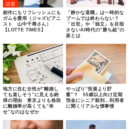
話題
創作にもリフレッシュにも
「静かな退職」は一時的な
ガムを愛用（ジャズピアニ
ブームでは終わらない？
スト 山中千尋さん）
「出世」や「独立」を目指
【LOTTE TIMES】
さないAI時代の“勝ち組”の
姿とは
地方に住む女性が“離婚し
やっぱり“投資より貯
ても楽しそう”に見える納
蓄”？ 55歳以上向け定期
得の理由 東京よりも格段
預金にシニア殺到…利用者
に離婚率が高くても“幸
に聞くリアルな懐事情
せ”なのはなぜか