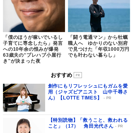
「僕のほうが稼いでいるし
「闘う電通マン」から牡蠣
子育てに専念したら」発言
職人へ ゆかりのない別府
への10年余の恨みが爆発
で見つけた「年収1000万円
63歳夫の“プレハブ小屋行
でも叶わない暮らし」
き”が決まった夜
おすすめ
創作にもリフレッシュにもガムを愛
用（ジャズピアニスト 山中千尋さ
ん）【LOTTE TIMES】
PR
【特別読物】「救うこと、救われる
こと」（17） 角田光代さん
PR