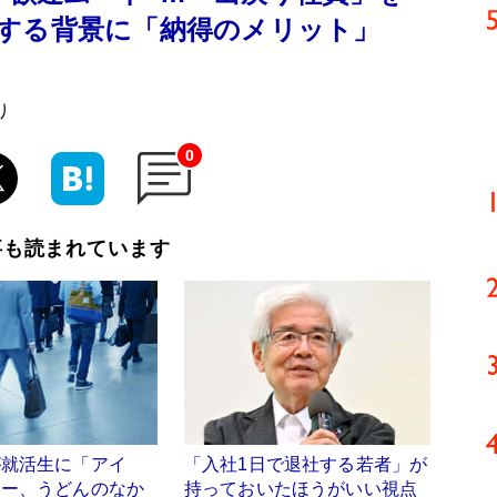
する背景に「納得のメリット」
り
0
事も読まれています
が就活生に「アイ
「入社1日で退社する若者」が
ヒー、うどんのなか
持っておいたほうがいい視点