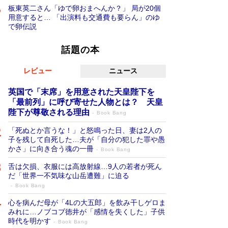
板東英二さん「ゆで卵おまへんか？」 局が20個
用意すると… 「出演料も交通費も要らん」のゆ
で卵伝説
話題の本
レビュー
ニュース
英国で「末席」を用意された天皇陛下を
「最前列」に呼び寄せた人物とは？ 天皇
陛下が尊敬される理由
Book Bang
「死ぬとか言うな！」と怒鳴った日、妻は2人の
子を残して自死した…夫が「自分の犯した罪や愚
かさ」に向き合う魂の一冊
Book Bang
舌は欠損、衣服には高放射線…9人の若者が死ん
だ「世界一不気味な山岳遭難」に迫る
Book Bang
心を病んだ母が「4Lの大五郎」を飲み干しゲロま
みれに…ノブコブ徳井が「感情を失くした」子供
時代を明かす
Book Bang