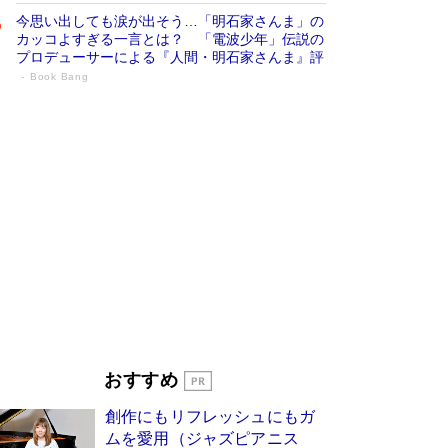
今思い出しても涙が出そう…「明石家さんま」の
カッコよすぎる一言とは？ 「電波少年」伝説の
プロデューサーによる『人間・明石家さんま』評
Book Bang
「宇宙兄弟」最終46巻がベストセラー1
位 宇宙開発への関心を押し上げた18年の
物語に幕 特装版には「宇宙で描かれたマ
ンガ」も収録
Book Bang
美輪明宏 晩年の回答を集めた『ほほえんで生き
るための人生相談』がランクイン［エンターテイ
メントベストセラー］
Book Bang
「『火垂るの墓』は、大嘘である」原作者が抱き
続けた“自責の念”とは…「自己憐憫は描きたくな
い」監督が徹底的にこだわったこと（後編） #
戦争の記憶
Book Bang
東野圭吾、伊坂幸太郎の人気シリーズ最新作どち
おすすめ
らも文庫化 映画化された直木賞受賞作もランク
イン［文庫ベストセラー］
Book Bang
創作にもリフレッシュにもガ
皇室はなぜ世界から尊敬されているのか？ 「天
ムを愛用（ジャズピアニス