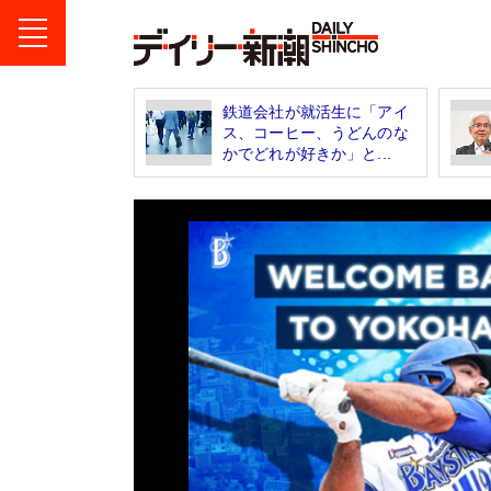
鉄道会社が就活生に「アイ
ス、コーヒー、うどんのな
かでどれが好きか」と...