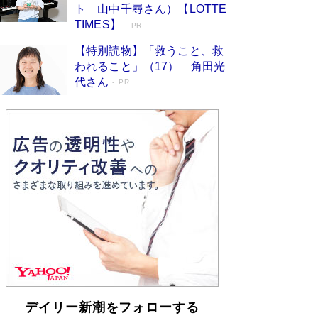
皇陛下はお元気でおられるか」がサウジ国王の第
ト 山中千尋さん）【LOTTE
一声になる理由
Book Bang
TIMES】
PR
【特別読物】「救うこと、救
われること」（17） 角田光
代さん
PR
デイリー新潮をフォローする