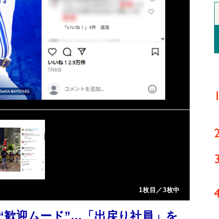
1枚目／3枚中
“歓迎ムード”…「出戻り社員」を