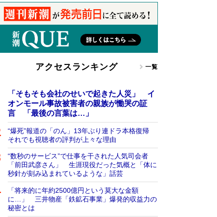
アクセスランキング
一覧
「そもそも会社のせいで起きた人災」 イ
オンモール事故被害者の親族が慟哭の証
言 「最後の言葉は…」
“爆死”報道の「のん」13年ぶり連ドラ本格復帰
それでも視聴者の評判が上々な理由
“数秒のサービス”で仕事を干された人気司会者
「前田武彦さん」 生涯現役だった気概と「体に
秒針が刻み込まれているような」話芸
「将来的に年約2500億円という莫大な金額
に…」 三井物産「鉄鉱石事業」爆発的収益力の
秘密とは