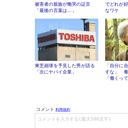
被害者の親族が慟哭の証言
でどれが
「最後の言葉は…」
なワケ
東芝崩壊を予見した男が語る
「自分に
「次にヤバイ企業」
すな」 
「働くっ