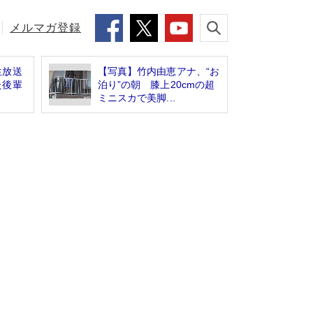
メルマガ登録
生放送
【写真】竹内由恵アナ、“お
た後輩
泊り”の朝 膝上20cmの超
ミニスカで美脚...