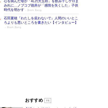
心を病んだ母が「4Lの大五郎」を飲み干しゲロま
みれに…ノブコブ徳井が「感情を失くした」子供
時代を明かす
Book Bang
石田夏穂『わたしを庇わないで』人間のいいとこ
ろよりも悪いところを書きたい【インタビュー】
Book Bang
「叱って伸びるやつは、褒めたらもっと伸
びる」俳優・高嶋政伸が家族に教わっ
た“人を育てるコツ”…芸への考え方を明か
す
Book Bang
「『火垂るの墓』は、大嘘である」原作者が抱き
続けた“自責の念”とは…「自己憐憫は描きたくな
い」監督が徹底的にこだわったこと（後編） #
戦争の記憶
Book Bang
美輪明宏 晩年の回答を集めた『ほほえんで生き
るための人生相談』がランクイン［エンターテイ
メントベストセラー］
Book Bang
「宇宙兄弟」最終46巻がベストセラー1位 宇宙
おすすめ
開発への関心を押し上げた18年の物語に幕 特装
版には「宇宙で描かれたマンガ」も収録