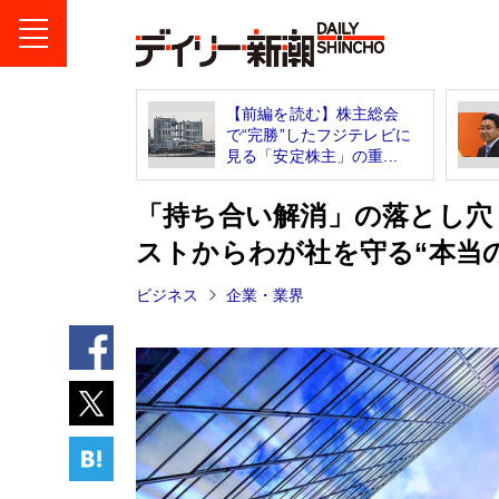
【前編を読む】株主総会
で“完勝”したフジテレビに
見る「安定株主」の重...
「持ち合い解消」の落とし穴
ストからわが社を守る“本当
ビジネス
企業・業界