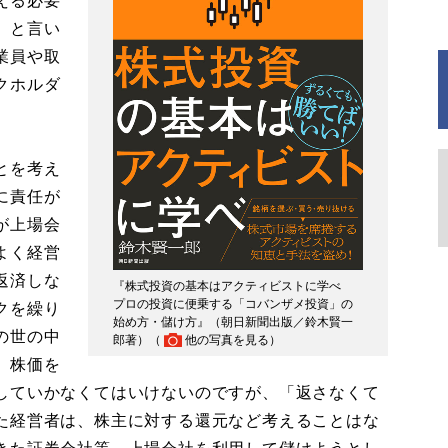
える必要
」と言い
業員や取
クホルダ
とを考え
に責任が
が上場会
よく経営
返済しな
『株式投資の基本はアクティビストに学べ
プロの投資に便乗する「コバンザメ投資」の
クを繰り
始め方・儲け方』（朝日新聞出版／鈴木賢一
の世の中
郎著）（
他の写真を見る
）
、株価を
していかなくてはいけないのですが、「返さなくて
た経営者は、株主に対する還元など考えることはな