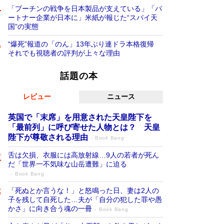
「プーチンの戦争を日本製品が支えている」「パ
ートナー企業が日本に」米紙が報じた“スパイ天
国”の実態
“爆死”報道の「のん」13年ぶり連ドラ本格復帰
それでも視聴者の評判が上々な理由
話題の本
レビュー
ニュース
英国で「末席」を用意された天皇陛下を
「最前列」に呼び寄せた人物とは？ 天皇
陛下が尊敬される理由
Book Bang
舌は欠損、衣服には高放射線…9人の若者が死ん
だ「世界一不気味な山岳遭難」に迫る
Book Bang
「死ぬとか言うな！」と怒鳴った日、妻は2人の
子を残して自死した…夫が「自分の犯した罪や愚
かさ」に向き合う魂の一冊
Book Bang