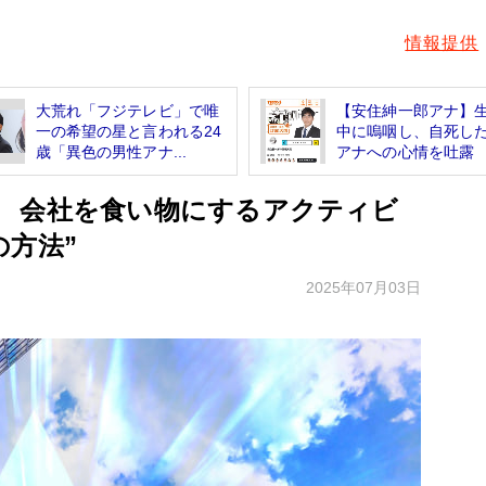
情報提供
大荒れ「フジテレビ」で唯
【安住紳一郎アナ】
一の希望の星と言われる24
中に嗚咽し、自死し
歳「異色の男性アナ...
アナへの心情を吐露
 会社を食い物にするアクティビ
の方法”
2025年07月03日