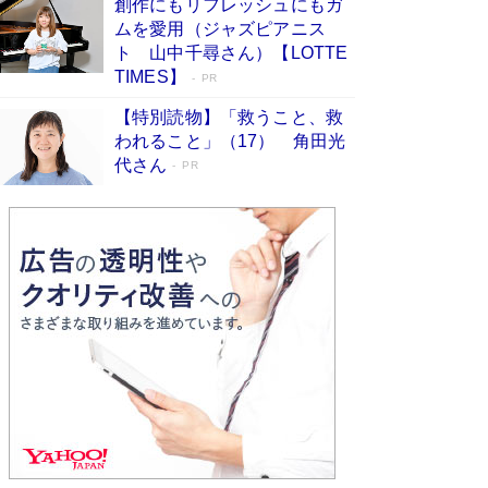
創作にもリフレッシュにもガ
Book Bang
ムを愛用（ジャズピアニス
友近氏、絶賛！ 鎌倉を舞台に、孤独を抱えた
ト 山中千尋さん）【LOTTE
人々が新たな一歩を踏み出す連作短篇集『海のほ
TIMES】
PR
とりのプラネット』試し読み
Book Bang
【特別読物】「救うこと、救
われること」（17） 角田光
代さん
PR