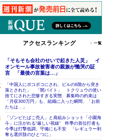
アクセスランキング
一覧
「そもそも会社のせいで起きた人災」 イ
オンモール事故被害者の親族が慟哭の証
言 「最後の言葉は…」
「中国人にボコボコにされ、ビルの6階から突き
落とされた」 「闇バイト」 トクリュウの使い
捨てにされた悲惨すぎる実態 募集時の約束は
「月収300万円」も、組織に入った瞬間、「お前
たちは…」
「ゾンビたばこ売人」と肩組みショット「小園海
斗」に注がれる“厳しい視線” 昨季の首位打者も
今季は打撃低調、守備にも不安 「レギュラー剥
奪も選択肢のひとつに」