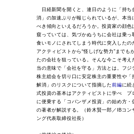
日経新聞を開くと、連日のように「持ち
消」の加速ぶりが報じられているが、本当
べき傾向といえるだろうか。投資家の顔色
窺っていては、気づかぬうちに会社は乗っ
食いモノにされてしまう時代に突入したの
アクティビストから“怪しげな勢力”までも
たの会社を狙っている。そんな今こそ考え
当の意味で「会社を守る」方法とは。フジ
株主総会を切り口に安定株主の重要性や「
解消」のリスクについて指摘した
前編
に続
式投資の基本はアクティビストに学べ プ
に便乗する「コバンザメ投資」の始め方・
の著者が解説する。（鈴木賢一郎／IBコン
ング代表取締役社長）