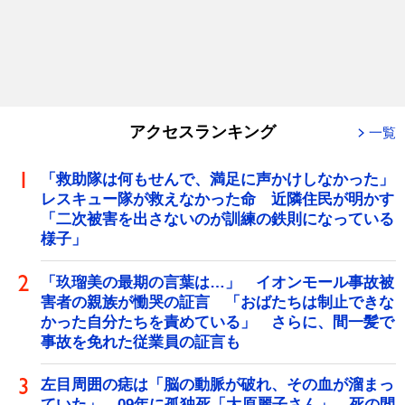
アクセスランキング
一覧
「救助隊は何もせんで、満足に声かけしなかった」
レスキュー隊が救えなかった命 近隣住民が明かす
「二次被害を出さないのが訓練の鉄則になっている
様子」
「玖瑠美の最期の言葉は…」 イオンモール事故被
害者の親族が慟哭の証言 「おばたちは制止できな
かった自分たちを責めている」 さらに、間一髪で
事故を免れた従業員の証言も
左目周囲の痣は「脳の動脈が破れ、その血が溜まっ
ていた」 09年に孤独死「大原麗子さん」、死の間