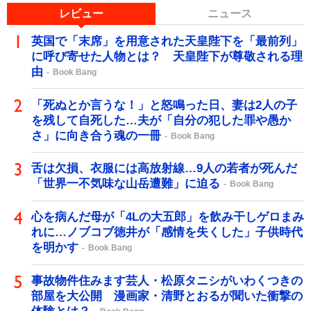
レビュー
ニュース
英国で「末席」を用意された天皇陛下を「最前列」
に呼び寄せた人物とは？ 天皇陛下が尊敬される理
由
Book Bang
「死ぬとか言うな！」と怒鳴った日、妻は2人の子
を残して自死した…夫が「自分の犯した罪や愚か
さ」に向き合う魂の一冊
Book Bang
舌は欠損、衣服には高放射線…9人の若者が死んだ
「世界一不気味な山岳遭難」に迫る
Book Bang
心を病んだ母が「4Lの大五郎」を飲み干しゲロまみ
れに…ノブコブ徳井が「感情を失くした」子供時代
を明かす
Book Bang
事故物件住みます芸人・松原タニシがいわくつきの
部屋を大公開 漫画家・清野とおるが聞いた衝撃の