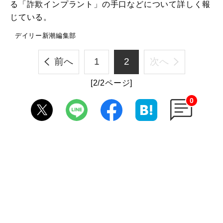
る「詐欺インプラント」の手口などについて詳しく報
じている。
デイリー新潮編集部
前へ
1
2
次へ
[2/2ページ]
0