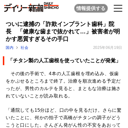
情報提供する
ついに逮捕の「詐欺インプラント歯科」院
長 「健康な歯まで抜かれて…」被害者が明
かす悪質すぎるその手口
国内
社会
2025年06月19日
「チタン製の人工歯根を使っていたことが発覚」
その後の手術で、4本の人工歯根を埋め込み、仮歯
をかぶせるところまで終了。治療を順次進める予定だ
ったが、男性のカルテを見ると、まともな治療は施さ
れていないことが読み取れる。
「通院しても15分ほど、口の中を見るだけ。さらに驚
いたことに、何かの拍子で高橋がチタンの調子がどう
こうと口にした。さんざん発がん性の不安をあおって