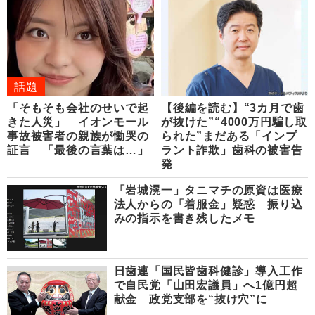
話題
「そもそも会社のせいで起
【後編を読む】“3カ月で歯
きた人災」 イオンモール
が抜けた”“4000万円騙し取
事故被害者の親族が慟哭の
られた”まだある「インプ
証言 「最後の言葉は…」
ラント詐欺」歯科の被害告
発
「岩城滉一」タニマチの原資は医療
法人からの「着服金」疑惑 振り込
みの指示を書き残したメモ
日歯連「国民皆歯科健診」導入工作
で自民党「山田宏議員」へ1億円超
献金 政党支部を“抜け穴”に