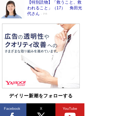
【特別読物】「救うこと、救
われること」（17） 角田光
代さん
PR
デイリー新潮をフォローする
Facebook
X
YouTube