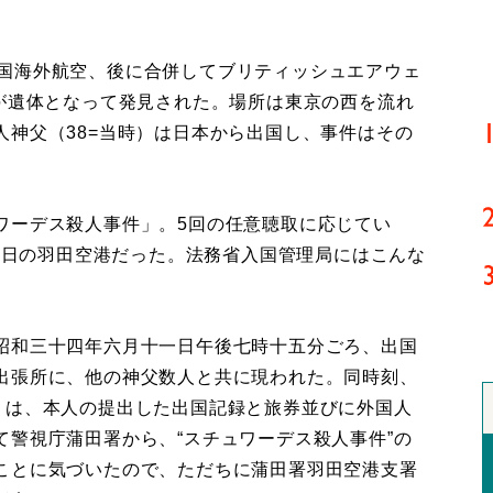
（英国海外航空、後に合併してブリティッシュエアウェ
）が遺体となって発見された。場所は東京の西を流れ
人神父（38=当時）は日本から出国し、事件はその
ーデス殺人事件」。5回の任意聴取に応じてい
11日の羽田空港だった。法務省入国管理局にはこんな
昭和三十四年六月十一日午後七時十五分ごろ、出国
出張所に、他の神父数人と共に現われた。同時刻、
）は、本人の提出した出国記録と旅券並びに外国人
警視庁蒲田署から、“スチュワーデス殺人事件”の
ことに気づいたので、ただちに蒲田署羽田空港支署