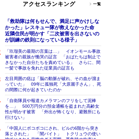
アクセスランキング
一覧
「救助隊は何もせんで、満足に声かけしな
かった」レスキュー隊が救えなかった命
近隣住民が明かす「二次被害を出さないの
が訓練の鉄則になっている様子」
「玖瑠美の最期の言葉は…」 イオンモール事故
被害者の親族が慟哭の証言 「おばたちは制止で
きなかった自分たちを責めている」 さらに、間
一髪で事故を免れた従業員の証言も
左目周囲の痣は「脳の動脈が破れ、その血が溜ま
っていた」 09年に孤独死「大原麗子さん」、死
の間際に何が起きていたのか
「自衛隊員や報道カメラマンのフリをして泥棒
を…」 500万円分の預金通帳を盗まれた高齢女
性が明かす被害 「外出が怖くなり、避難所にも
行けない」
「中国人にボコボコにされ、ビルの6階から突き
落とされた」 「闇バイト」 トクリュウの使い