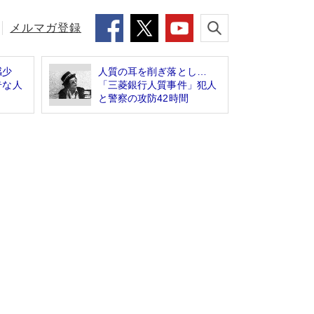
メルマガ登録
感少
人質の耳を削ぎ落とし…
奇な人
「三菱銀行人質事件」犯人
と警察の攻防42時間