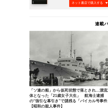
ネット書店で購入する
連載
「ソ連の船」から仮死状態で落とされ…漂流
体となった「21歳女子大生」 航海士逮捕
の“強引な幕引き”で謎残る「バイカル号事件
【昭和の殺人事件】