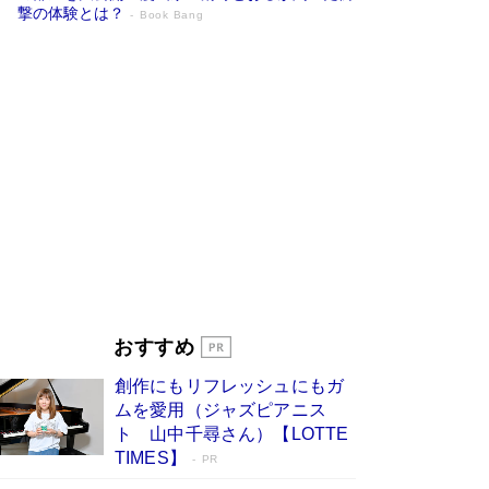
撃の体験とは？
Book Bang
追悼・東野圭吾さん 週間ベストセラーラ
ンキングに『容疑者Xの献身』『白夜行』
など代表作が並ぶ［文庫ベストセラー］
Book Bang
73歳でも働くしかない 「老後レス時代」に交通
誘導員の独白が話題
Book Bang
「なんで？ そんな馬鹿な……」90歳になった作
家・阿刀田高さんが、ひとり暮らしの生活を明か
す
Book Bang
竹内由恵の前に現れた「テレビ観ないんだよね
ぇ」という男性…夫を選んでテレ朝退社したワケ
Book Bang
おすすめ
和田秀樹の70代、80代向け新書がベスト3を独
創作にもリフレッシュにもガ
占 上半期1位にも選出［新書ベストセラー］
ムを愛用（ジャズピアニス
Book Bang
ト 山中千尋さん）【LOTTE
TIMES】
PR