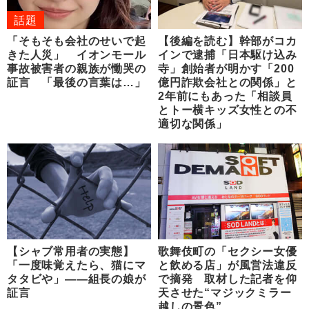
話題
「そもそも会社のせいで起
【後編を読む】幹部がコカ
きた人災」 イオンモール
インで逮捕「日本駆け込み
事故被害者の親族が慟哭の
寺」創始者が明かす「200
証言 「最後の言葉は…」
億円詐欺会社との関係」と
2年前にもあった「相談員
とトー横キッズ女性との不
適切な関係」
【シャブ常用者の実態】
歌舞伎町の「セクシー女優
「一度味覚えたら、猫にマ
と飲める店」が風営法違反
タタビや」――組長の娘が
で摘発 取材した記者を仰
証言
天させた“マジックミラー
越しの景色”