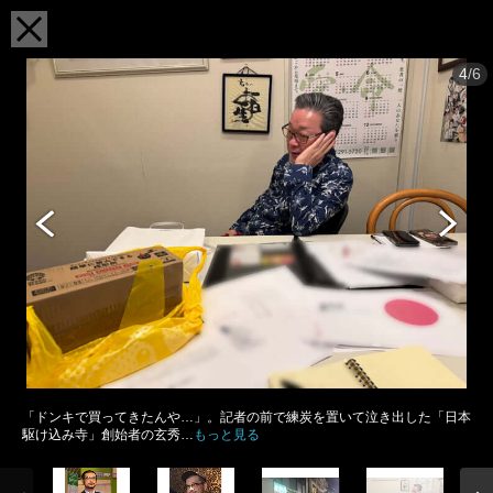
4/6
「ドンキで買ってきたんや…」。記者の前で練炭を置いて泣き出した「日本
駆け込み寺」創始者の玄秀…
もっと見る