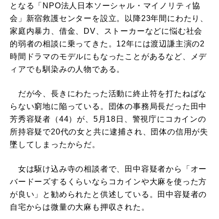
となる「NPO法人日本ソーシャル・マイノリティ協
会」新宿救護センターを設立。以降23年間にわたり、
家庭内暴力、借金、DV、ストーカーなどに悩む社会
的弱者の相談に乗ってきた。12年には渡辺謙主演の2
時間ドラマのモデルにもなったことがあるなど、メデ
ィアでも馴染みの人物である。
だが今、長きにわたった活動に終止符を打たねばな
らない窮地に陥っている。団体の事務局長だった田中
芳秀容疑者（44）が、5月18日、警視庁にコカインの
所持容疑で20代の女と共に逮捕され、団体の信用が失
墜してしまったからだ。
女は駆け込み寺の相談者で、田中容疑者から「オー
バードーズするくらいならコカインや大麻を使った方
が良い」と勧められたと供述している。田中容疑者の
自宅からは微量の大麻も押収された。