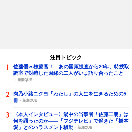
注目トピック
佐藤優vs検察官！ あの国策捜査から20年、特捜取
調室で対峙した因縁の二人がいま語り合ったこと
新潮QUE
肉乃小路ニクヨ「わたし」の人生を生きるための5
冊
新潮QUE
〈本人インタビュー〉渦中の当事者「佐藤二朗」は
何を語ったのか――「フジテレビ」で起きた「橋本
愛」とのハラスメント騒動
新潮QUE