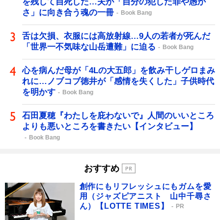
を残して自死した…夫が「自分の犯した罪や愚か
さ」に向き合う魂の一冊
Book Bang
舌は欠損、衣服には高放射線…9人の若者が死んだ
「世界一不気味な山岳遭難」に迫る
Book Bang
心を病んだ母が「4Lの大五郎」を飲み干しゲロまみ
れに…ノブコブ徳井が「感情を失くした」子供時代
を明かす
Book Bang
石田夏穂『わたしを庇わないで』人間のいいところ
よりも悪いところを書きたい【インタビュー】
Book Bang
おすすめ
創作にもリフレッシュにもガムを愛
用（ジャズピアニスト 山中千尋さ
ん）【LOTTE TIMES】
PR