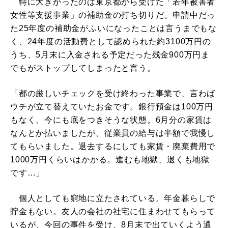
特に大きかったのは東京都から受けた「若年被害者
女性等支援事業」の補助金の打ち切りだ。申請中だっ
た25年度の補助金がふいになったことは言うまでもな
く、24年度の活動費として認められた約3100万円の
うち、5月末に入金される予定だった残金900万円ま
でもがストップしてしまったと言う。
「都の厳しいチェックを受け終わった事業で、言わば
ウチが立て替えていたお金です。銀行預金は100万円
もなく、今にも底をつきそうな状態。6月分の家賃は
なんとか払いましたが、従業員の給与は半額で我慢し
てもらいました。退去するにしても家賃・廃棄費用で
1000万円くらいはかかる。進むも地獄、退くも地獄
です…」
個人としても窮地に立たされている。年金暮らしで
貯金もない。友人の会社の社宅に住まわせてもらって
いるが、今回の事件を受け、8月末で出ていくよう通