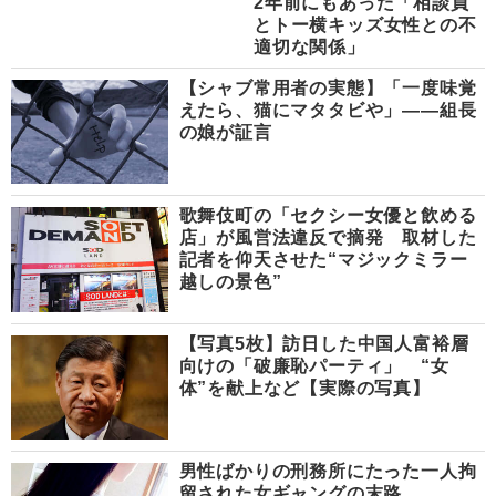
2年前にもあった「相談員
とトー横キッズ女性との不
適切な関係」
【シャブ常用者の実態】「一度味覚
えたら、猫にマタタビや」――組長
の娘が証言
歌舞伎町の「セクシー女優と飲める
店」が風営法違反で摘発 取材した
記者を仰天させた“マジックミラー
越しの景色”
【写真5枚】訪日した中国人富裕層
向けの「破廉恥パーティ」 “女
体”を献上など【実際の写真】
男性ばかりの刑務所にたった一人拘
留された女ギャングの末路