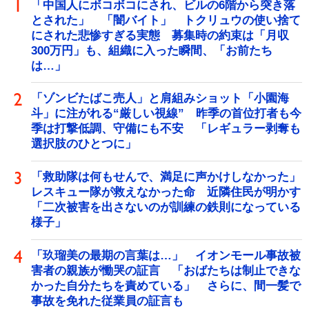
「中国人にボコボコにされ、ビルの6階から突き落
とされた」 「闇バイト」 トクリュウの使い捨て
にされた悲惨すぎる実態 募集時の約束は「月収
300万円」も、組織に入った瞬間、「お前たち
は…」
「ゾンビたばこ売人」と肩組みショット「小園海
斗」に注がれる“厳しい視線” 昨季の首位打者も今
季は打撃低調、守備にも不安 「レギュラー剥奪も
選択肢のひとつに」
「救助隊は何もせんで、満足に声かけしなかった」
レスキュー隊が救えなかった命 近隣住民が明かす
「二次被害を出さないのが訓練の鉄則になっている
様子」
「玖瑠美の最期の言葉は…」 イオンモール事故被
害者の親族が慟哭の証言 「おばたちは制止できな
かった自分たちを責めている」 さらに、間一髪で
事故を免れた従業員の証言も