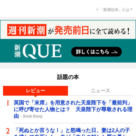
「新潮QUE」とは？
話題の本
レビュー
ニュース
英国で「末席」を用意された天皇陛下を「最前列」
に呼び寄せた人物とは？ 天皇陛下が尊敬される理
由
Book Bang
「死ぬとか言うな！」と怒鳴った日、妻は2人の子