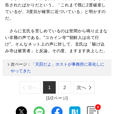
告されたばかりだという。「これまで既に2度破産し
ているが、3度目が確実に近づいている」と明かすの
だ。
さらに玄氏を苦しめているのは世間から鳴り止まな
い非難の声である。“コカイン寺”“朝鮮人は出て行
け”。そんなネット上の声に対して、玄氏は「駆け込
み寺は被害者」と反論。その度、ますます炎上した。
次ページ：
「天罰だよ」ホストが事務所に茶化しに
やってきた
前へ
1
2
次へ
[1/2ページ]
0