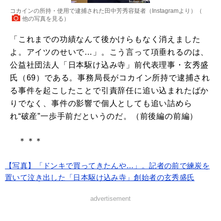
コカインの所持・使用で逮捕された田中芳秀容疑者（Instagramより）（
他の写真を見る
）
「これまでの功績なんて後かけらもなく消えました
よ。アイツのせいで…」。こう言って項垂れるのは、
公益社団法人「日本駆け込み寺」前代表理事・玄秀盛
氏（69）である。事務局長がコカイン所持で逮捕され
る事件を起こしたことで引責辞任に追い込まれたばか
りでなく、事件の影響で個人としても追い詰めら
れ“破産”一歩手前だというのだ。（前後編の前編）
＊＊＊
【写真】「ドンキで買ってきたんや…」。記者の前で練炭を
置いて泣き出した「日本駆け込み寺」創始者の玄秀盛氏
advertisement