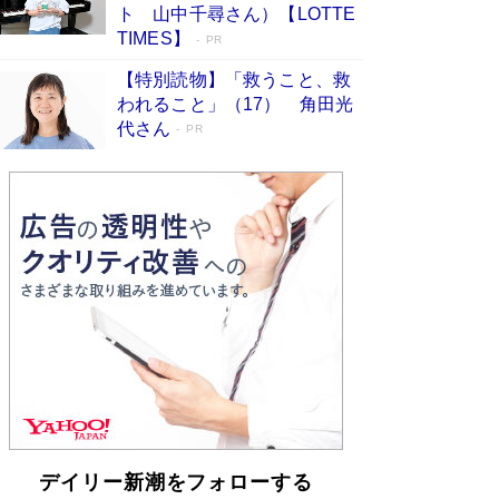
らも文庫化 映画化された直木賞受賞作もランク
ト 山中千尋さん）【LOTTE
イン［文庫ベストセラー］
Book Bang
TIMES】
PR
【特別読物】「救うこと、救
われること」（17） 角田光
代さん
PR
デイリー新潮をフォローする