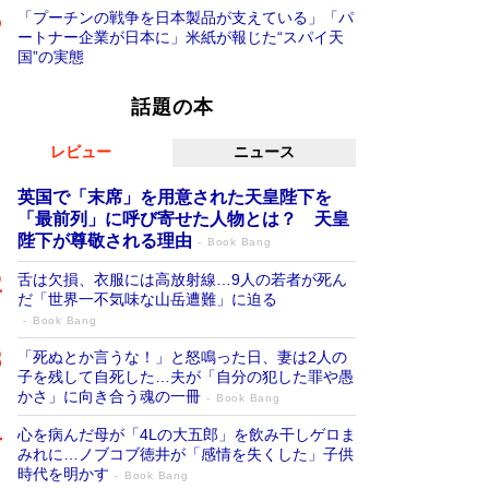
「プーチンの戦争を日本製品が支えている」「パ
ートナー企業が日本に」米紙が報じた“スパイ天
国”の実態
話題の本
レビュー
ニュース
英国で「末席」を用意された天皇陛下を
「最前列」に呼び寄せた人物とは？ 天皇
陛下が尊敬される理由
Book Bang
舌は欠損、衣服には高放射線…9人の若者が死ん
だ「世界一不気味な山岳遭難」に迫る
Book Bang
「死ぬとか言うな！」と怒鳴った日、妻は2人の
子を残して自死した…夫が「自分の犯した罪や愚
かさ」に向き合う魂の一冊
Book Bang
心を病んだ母が「4Lの大五郎」を飲み干しゲロま
みれに…ノブコブ徳井が「感情を失くした」子供
時代を明かす
Book Bang