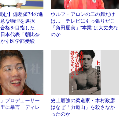
読む】偏差値74の進
ウルフ・アロンの二の舞だけ
得意な物理を選択
は… テレビに引っ張りだこ
の合格を目指した…
「角田夏実」“本業”は大丈夫な
元日本代表「朝比奈
のか
明かす医学部受験
陸」プロデューサー
史上最強の柔道家・木村政彦
保里に暴言 ディレ
はなぜ「力道山」を殺さなか
怒
ったのか