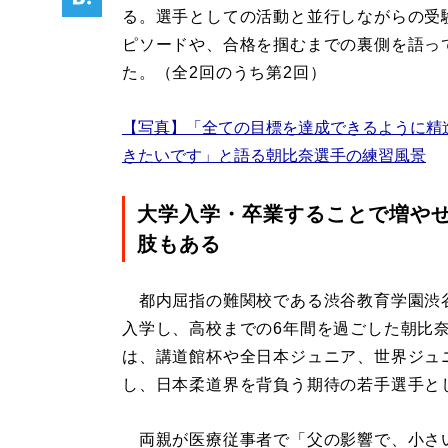
る。選手としての活動と並行しながらの受
ピソードや、合格を掴むまでの裏側を語っ
た。（全2回のうち第2回）
【写真】「全ての目標を達成できるように精
きたいです」と語る朝比奈選手の練習風景
大学入学・卒業することで増や
肢もある
都内屈指の難関校である渋谷教育学園渋
入学し、高校までの6年間を過ごした朝比
は、講道館杯や全日本ジュニア、世界ジュ
し、日本柔道界を背負う期待の若手選手と
両親が医療従事者で「父の影響で、小さ