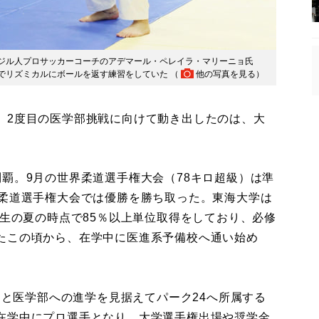
ジル人プロサッカーコーチのアデマール・ペレイラ・マリーニョ氏
でリズミカルにボールを返す練習をしていた （
他の写真を見る
）
2度目の医学部挑戦に向けて動き出したのは、大
。
覇。9月の世界柔道選手権大会（78キロ超級）は準
別柔道選手権大会では優勝を勝ち取った。東海大学は
年生の夏の時点で85％以上単位取得をしており、必修
たこの頃から、在学中に医進系予備校へ通い始め
動と医学部への進学を見据えてパーク24へ所属する
在学中にプロ選手となり、大学選手権出場や奨学金