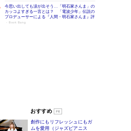
今思い出しても涙が出そう…「明石家さんま」の
カッコよすぎる一言とは？ 「電波少年」伝説の
プロデューサーによる『人間・明石家さんま』評
Book Bang
「宇宙兄弟」最終46巻がベストセラー1
位 宇宙開発への関心を押し上げた18年の
物語に幕 特装版には「宇宙で描かれたマ
ンガ」も収録
Book Bang
美輪明宏 晩年の回答を集めた『ほほえんで生き
るための人生相談』がランクイン［エンターテイ
メントベストセラー］
Book Bang
「『火垂るの墓』は、大嘘である」原作者が抱き
続けた“自責の念”とは…「自己憐憫は描きたくな
い」監督が徹底的にこだわったこと（後編） #
戦争の記憶
Book Bang
「叱って伸びるやつは、褒めたらもっと伸びる」
おすすめ
俳優・高嶋政伸が家族に教わった“人を育てるコ
ツ”…芸への考え方を明かす
Book Bang
創作にもリフレッシュにもガ
東野圭吾、伊坂幸太郎の人気シリーズ最新作どち
ムを愛用（ジャズピアニス