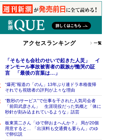
アクセスランキング
一覧
「そもそも会社のせいで起きた人災」 イ
オンモール事故被害者の親族が慟哭の証
言 「最後の言葉は…」
“爆死”報道の「のん」13年ぶり連ドラ本格復帰
それでも視聴者の評判が上々な理由
“数秒のサービス”で仕事を干された人気司会者
「前田武彦さん」 生涯現役だった気概と「体に
秒針が刻み込まれているような」話芸
板東英二さん「ゆで卵おまへんか？」 局が20個
用意すると… 「出演料も交通費も要らん」のゆ
で卵伝説