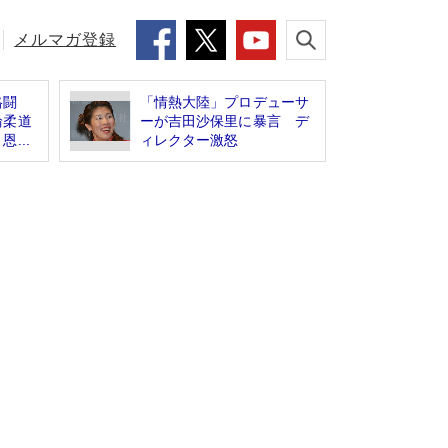
メルマガ登録
格闘
「情熱大陸」プロデューサ
輪柔道
ーが吉田沙保里に暴言 デ
...
ィレクター激怒