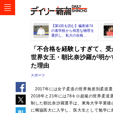
【第1回を読む】偏差値74
の進学校から得意な物理を
選択し、私大の合格...
「不合格を経験しすぎて、受
世界女王・朝比奈沙羅が明か
た理由
スポーツ
2017年には女子柔道の世界無差別柔道
2018年と21年には78キロ超級の世界柔道
制した朝比奈沙羅選手は、東海大学卒業後の
に獨協医大に入学し、医大生として勉学に