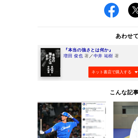
あわせ
『本当の強さとは何か』
増田 俊也
著
／
中井 祐樹
著
ネット書店で購入する
こんな記