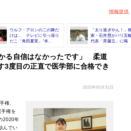
情報提供
ウルフ・アロンの二の舞だ
「太り過ぎやん！」
けは… テレビに引っ張り
家・石井慧がパリ五
だこ「角田夏実」“本...
代表「斉藤立」に喝 恩
かる自信はなかったです」 柔道
す3度目の正直で医学部に合格でき
2025年05月31日
選手権、
選手権を
2020年
励んでい