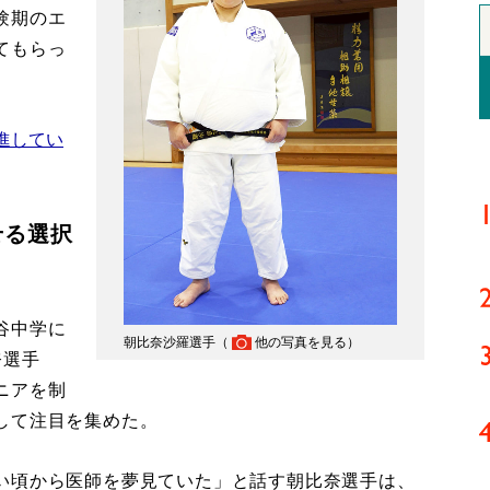
験期のエ
てもらっ
進してい
せる選択
谷中学に
朝比奈沙羅選手（
他の写真を見る
）
奈選手
ニアを制
して注目を集めた。
い頃から医師を夢見ていた」と話す朝比奈選手は、