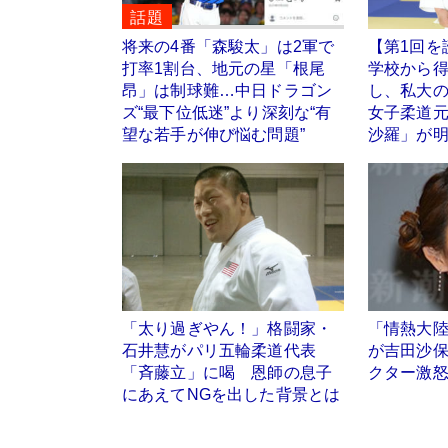
話題
将来の4番「森駿太」は2軍で
【第1回を
打率1割台、地元の星「根尾
学校から
昂」は制球難…中日ドラゴン
し、私大
ズ“最下位低迷”より深刻な“有
女子柔道
望な若手が伸び悩む問題”
沙羅」が
「太り過ぎやん！」格闘家・
「情熱大
石井慧がパリ五輪柔道代表
が吉田沙
「斉藤立」に喝 恩師の息子
クター激
にあえてNGを出した背景とは