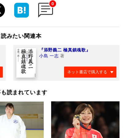
0
て読みたい関連本
『添野義二 極真鎮魂歌』
小島 一志
著
ネット書店で購入する
事も読まれています