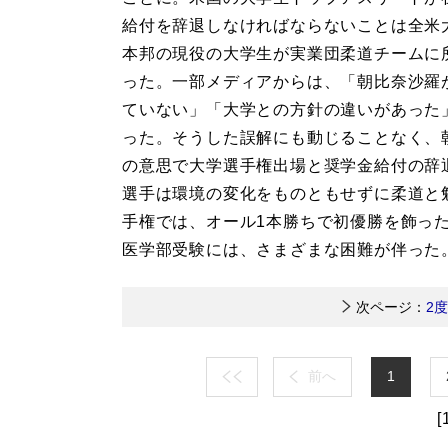
給付を辞退しなければならないことは全米
本邦の現役の大学生が実業団柔道チームに
った。一部メディアからは、「朝比奈沙羅
ていない」「大学との方針の違いがあった
った。そうした誤解にも動じることなく、
の意思で大学選手権出場と奨学金給付の辞
選手は環境の変化をものともせずに柔道と
手権では、オール1本勝ちで初優勝を飾っ
医学部受験には、さまざまな困難が伴った
次ページ：
2
前へ
1
[