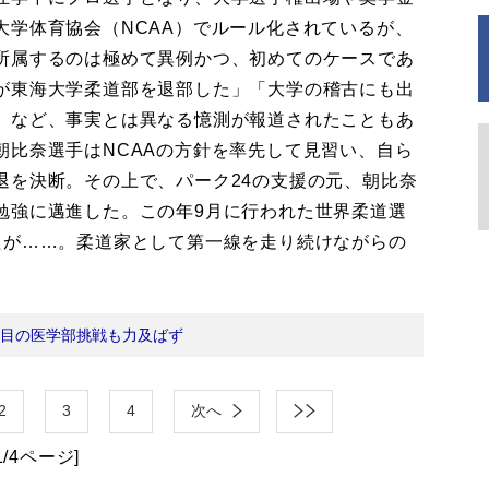
大学体育協会（NCAA）でルール化されているが、
所属するのは極めて異例かつ、初めてのケースであ
が東海大学柔道部を退部した」「大学の稽古にも出
」など、事実とは異なる憶測が報道されたこともあ
朝比奈選手はNCAAの方針を率先して見習い、自ら
退を決断。その上で、パーク24の支援の元、朝比奈
勉強に邁進した。この年9月に行われた世界柔道選
たが……。柔道家として第一線を走り続けながらの
。
度目の医学部挑戦も力及ばず
2
3
4
次へ
1/4ページ]