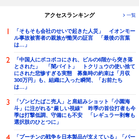
アクセスランキング
一覧
「そもそも会社のせいで起きた人災」 イオンモー
ル事故被害者の親族が慟哭の証言 「最後の言葉
は…」
「中国人にボコボコにされ、ビルの6階から突き落
とされた」 「闇バイト」 トクリュウの使い捨て
にされた悲惨すぎる実態 募集時の約束は「月収
300万円」も、組織に入った瞬間、「お前たち
は…」
「ゾンビたばこ売人」と肩組みショット「小園海
斗」に注がれる“厳しい視線” 昨季の首位打者も今
季は打撃低調、守備にも不安 「レギュラー剥奪も
選択肢のひとつに」
「プーチンの戦争を日本製品が支えている」「パー