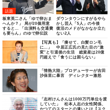
話題
板東英二さん「ゆで卵おま
ダウンタウンにすがるやら
へんか？」 局が20個用意
かし芸人「5人」の今後
すると… 「出演料も交通費
復活のメドがなかなか立た
も要らん」のゆで卵伝説
ない2人
【写真も】「痩せて、白髪ロン毛
に…」 中居正広氏の見た目の“激
変”と引退後の生活 総資産は20億
円超えで「食うには困らない」
「情熱大陸」プロデューサーが吉田
沙保里に暴言 ディレクター激怒
「志村けんさんは1000万円単位を渡
していた」 松本人志の女性関係、
かつてのスターとの違いとは【スク