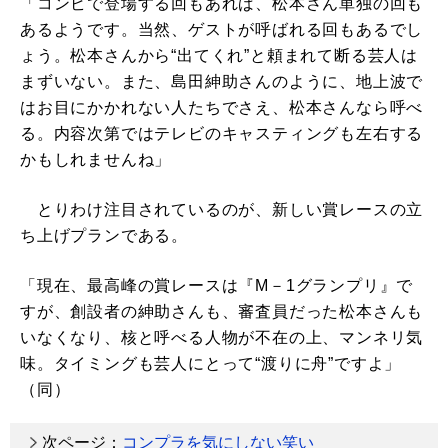
「コンビで登場する回もあれば、松本さん単独の回も
あるようです。当然、ゲストが呼ばれる回もあるでし
ょう。松本さんから“出てくれ”と頼まれて断る芸人は
まずいない。また、島田紳助さんのように、地上波で
はお目にかかれない人たちでさえ、松本さんなら呼べ
る。内容次第ではテレビのキャスティングも左右する
かもしれませんね」
とりわけ注目されているのが、新しい賞レースの立
ち上げプランである。
「現在、最高峰の賞レースは『M－1グランプリ』で
すが、創設者の紳助さんも、審査員だった松本さんも
いなくなり、核と呼べる人物が不在の上、マンネリ気
味。タイミングも芸人にとって“渡りに舟”ですよ」
（同）
次ページ：
コンプラを気にしない笑い