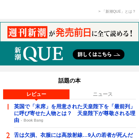
「新潮QUE」とは？
話題の本
レビュー
ニュース
英国で「末席」を用意された天皇陛下を「最前列」
に呼び寄せた人物とは？ 天皇陛下が尊敬される理
由
Book Bang
舌は欠損、衣服には高放射線…9人の若者が死んだ