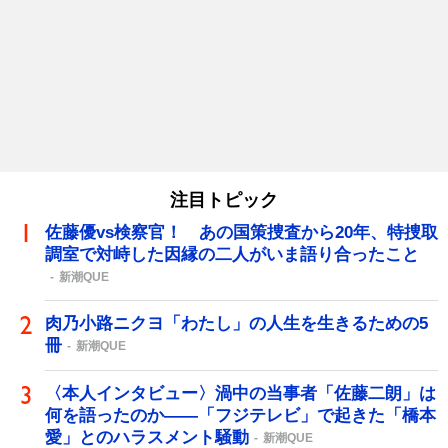
注目トピック
佐藤優vs検察官！ あの国策捜査から20年、特捜取
調室で対峙した因縁の二人がいま語り合ったこと
新潮QUE
肉乃小路ニクヨ「わたし」の人生を生きるための5
冊
新潮QUE
〈本人インタビュー〉渦中の当事者「佐藤二朗」は
何を語ったのか――「フジテレビ」で起きた「橋本
愛」とのハラスメント騒動
新潮QUE