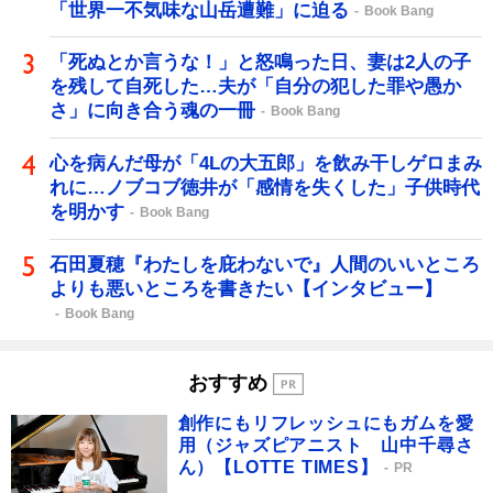
「世界一不気味な山岳遭難」に迫る
Book Bang
「死ぬとか言うな！」と怒鳴った日、妻は2人の子
を残して自死した…夫が「自分の犯した罪や愚か
さ」に向き合う魂の一冊
Book Bang
心を病んだ母が「4Lの大五郎」を飲み干しゲロまみ
れに…ノブコブ徳井が「感情を失くした」子供時代
を明かす
Book Bang
石田夏穂『わたしを庇わないで』人間のいいところ
よりも悪いところを書きたい【インタビュー】
Book Bang
おすすめ
創作にもリフレッシュにもガムを愛
用（ジャズピアニスト 山中千尋さ
ん）【LOTTE TIMES】
PR