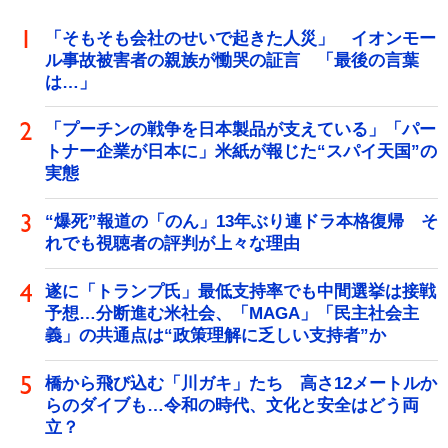
「そもそも会社のせいで起きた人災」 イオンモー
ル事故被害者の親族が慟哭の証言 「最後の言葉
は…」
「プーチンの戦争を日本製品が支えている」「パー
トナー企業が日本に」米紙が報じた“スパイ天国”の
実態
“爆死”報道の「のん」13年ぶり連ドラ本格復帰 そ
れでも視聴者の評判が上々な理由
遂に「トランプ氏」最低支持率でも中間選挙は接戦
予想…分断進む米社会、「MAGA」「民主社会主
義」の共通点は“政策理解に乏しい支持者”か
橋から飛び込む「川ガキ」たち 高さ12メートルか
らのダイブも…令和の時代、文化と安全はどう両
立？