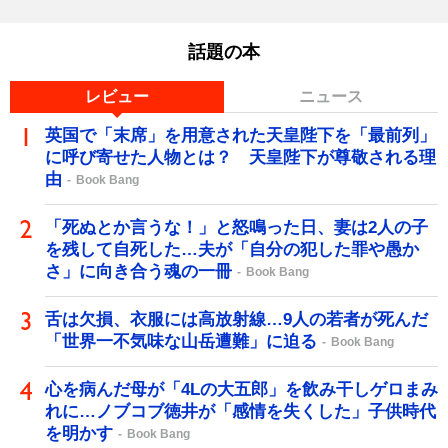
話題の本
レビュー
ニュース
英国で「末席」を用意された天皇陛下を「最前列」
に呼び寄せた人物とは？ 天皇陛下が尊敬される理
由
Book Bang
「死ぬとか言うな！」と怒鳴った日、妻は2人の子
を残して自死した…夫が「自分の犯した罪や愚か
さ」に向き合う魂の一冊
Book Bang
舌は欠損、衣服には高放射線…9人の若者が死んだ
「世界一不気味な山岳遭難」に迫る
Book Bang
心を病んだ母が「4Lの大五郎」を飲み干しゲロまみ
れに…ノブコブ徳井が「感情を失くした」子供時代
を明かす
Book Bang