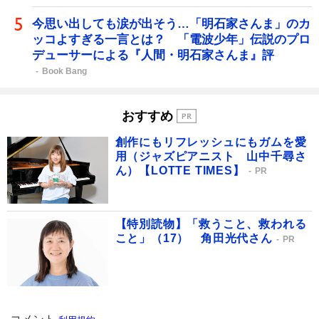
今思い出しても涙が出そう…「明石家さんま」のカ
ッコよすぎる一言とは？ 「電波少年」伝説のプロ
デューサーによる『人間・明石家さんま』評
Book Bang
おすすめ
創作にもリフレッシュにもガムを愛
用（ジャズピアニスト 山中千尋さ
ん）【LOTTE TIMES】
PR
【特別読物】「救うこと、救われる
こと」（17） 角田光代さん
PR