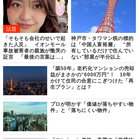
話題
「そもそも会社のせいで起
神戸市・タワマン税の標的
きた人災」 イオンモール
は「中国人富裕層」 “所
事故被害者の親族が慟哭の
有しているだけで住んでい
証言 「最後の言葉は…」
ない”部屋が半分以上
「築50年」老朽化マンションの売却
益がまさかの“6000万円”！ 10年
かけて住民の合意にこぎつけた「再
生プラン」とは？
プロが明かす「価値が落ちやすい物
件」と「落ちにくい物件」