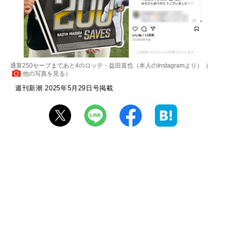
通算250セーブまであと4のロッテ・益田直也（本人のInstagramより）（
他の写真を見る
）
週刊新潮 2025年5月29日号掲載