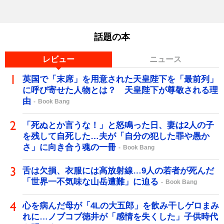
話題の本
レビュー
ニュース
英国で「末席」を用意された天皇陛下を「最前列」
に呼び寄せた人物とは？ 天皇陛下が尊敬される理
由
Book Bang
「死ぬとか言うな！」と怒鳴った日、妻は2人の子
を残して自死した…夫が「自分の犯した罪や愚か
さ」に向き合う魂の一冊
Book Bang
舌は欠損、衣服には高放射線…9人の若者が死んだ
「世界一不気味な山岳遭難」に迫る
Book Bang
心を病んだ母が「4Lの大五郎」を飲み干しゲロまみ
れに…ノブコブ徳井が「感情を失くした」子供時代