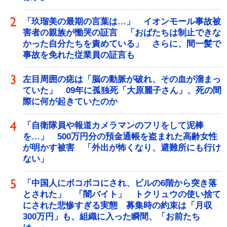
「玖瑠美の最期の言葉は…」 イオンモール事故被
害者の親族が慟哭の証言 「おばたちは制止できな
かった自分たちを責めている」 さらに、間一髪で
事故を免れた従業員の証言も
左目周囲の痣は「脳の動脈が破れ、その血が溜まっ
ていた」 09年に孤独死「大原麗子さん」、死の間
際に何が起きていたのか
「自衛隊員や報道カメラマンのフリをして泥棒
を…」 500万円分の預金通帳を盗まれた高齢女性
が明かす被害 「外出が怖くなり、避難所にも行け
ない」
「中国人にボコボコにされ、ビルの6階から突き落
とされた」 「闇バイト」 トクリュウの使い捨て
にされた悲惨すぎる実態 募集時の約束は「月収
300万円」も、組織に入った瞬間、「お前たち