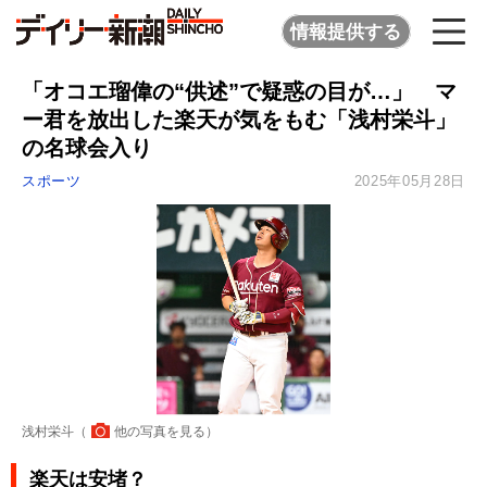
情報提供する
「オコエ瑠偉の“供述”で疑惑の目が…」 マ
ー君を放出した楽天が気をもむ「浅村栄斗」
の名球会入り
スポーツ
2025年05月28日
浅村栄斗（
他の写真を見る
）
楽天は安堵？