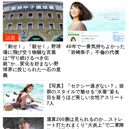
話題
「刺せ！」「殺せ！」野球
40年で一番気持ちよかった
場に飛び交う物騒な言葉
「岩崎恭子」不倫の代償
は“守り続けるべき伝
統”か…変化を好まない野
球界に投じられた一石の意
義
【写真】「セクシー過ぎない？」抜
群のスタイルで魅せる“水着”姿も
目を疑うほど美しい女性アスリート
7人
通算200勝は見られるのか…ストレ
ート打たれまくり“大炎上”で二軍降