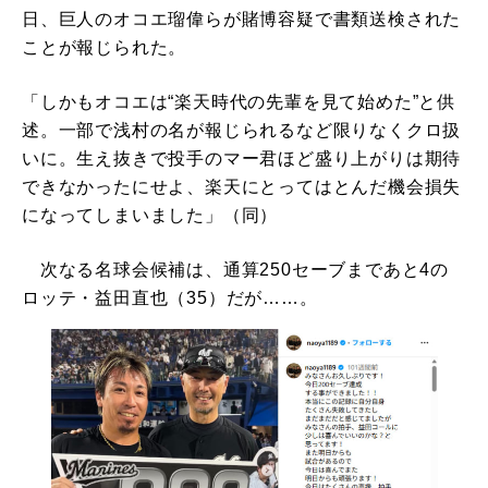
日、巨人のオコエ瑠偉らが賭博容疑で書類送検された
ことが報じられた。
「しかもオコエは“楽天時代の先輩を見て始めた”と供
述。一部で浅村の名が報じられるなど限りなくクロ扱
いに。生え抜きで投手のマー君ほど盛り上がりは期待
できなかったにせよ、楽天にとってはとんだ機会損失
になってしまいました」（同）
次なる名球会候補は、通算250セーブまであと4の
ロッテ・益田直也（35）だが……。