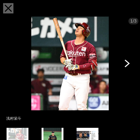
1/3
浅村栄斗