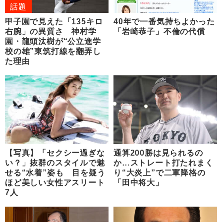
話題
甲子園で見えた「135キロ
40年で一番気持ちよかった
右腕」の異質さ 神村学
「岩崎恭子」不倫の代償
園・龍頭汰樹が“公立進学
校の雄”東筑打線を翻弄し
た理由
【写真】「セクシー過ぎな
通算200勝は見られるの
い？」抜群のスタイルで魅
か…ストレート打たれまく
せる“水着”姿も 目を疑う
り“大炎上”で二軍降格の
ほど美しい女性アスリート
「田中将大」
7人