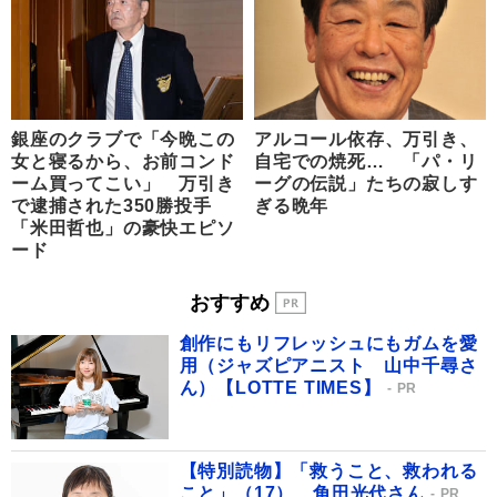
銀座のクラブで「今晩この
アルコール依存、万引き、
女と寝るから、お前コンド
自宅での焼死… 「パ・リ
ーム買ってこい」 万引き
ーグの伝説」たちの寂しす
で逮捕された350勝投手
ぎる晩年
「米田哲也」の豪快エピソ
ード
おすすめ
創作にもリフレッシュにもガムを愛
用（ジャズピアニスト 山中千尋さ
ん）【LOTTE TIMES】
PR
【特別読物】「救うこと、救われる
こと」（17） 角田光代さん
PR