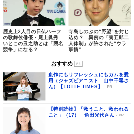
歴史上2人目の日仏ハーフ
寺島しのぶの“野望”を封じ
の歌舞伎俳優・尾上眞秀
込め？ 異例の「菊五郎二
いとこの丑之助とは「襲名
人体制」が許された“ウラ
競争」になる？
事情”
おすすめ
創作にもリフレッシュにもガムを愛
用（ジャズピアニスト 山中千尋さ
ん）【LOTTE TIMES】
PR
【特別読物】「救うこと、救われる
こと」（17） 角田光代さん
PR