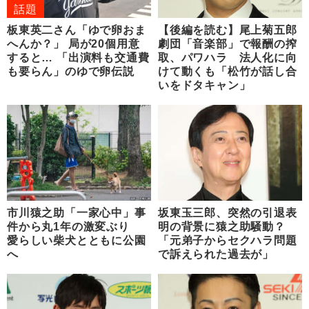
話題
板東英二さん「ゆで卵おま
【後編を読む】尾上菊五郎
へんか？」 局が20個用意
劇団「音楽部」で報酬の搾
すると… 「出演料も交通費
取、パワハラ 法人化に向
も要らん」のゆで卵伝説
けて動くも「松竹が話し合
いをドタキャン」
市川猿之助「一家心中」事
坂東玉三郎、突然の引退表
件から丸1年の激変ぶり
明の背景に猿之助騒動？
愛らしい柴犬とともに公園
「元弟子からセクハラ問題
へ
で訴えられた過去が」