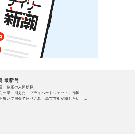
潮 最新号
震 修羅の人間模様
ん一家 消えた「プライベートジェット」帰国
を履いて国会で座りこみ 高市首相が隠したい「...