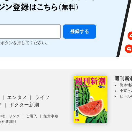
録ボタンを押してください。
週刊新
熊本地
小室さ
ヒール
｜
エンタメ
｜
ライフ
ガ
｜
ドクター新潮
作権・リンク
｜
ご購入
｜
免責事項
会社新潮社