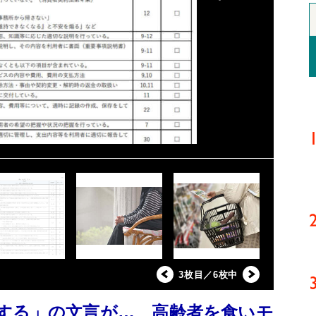
3枚目／6枚中
する」の文言が… 高齢者を食いモ