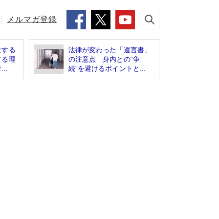
メルマガ登録
はする
法律が変わった「遺言書」
する理
の注意点 身内との“争
..
続”を避けるポイントと...