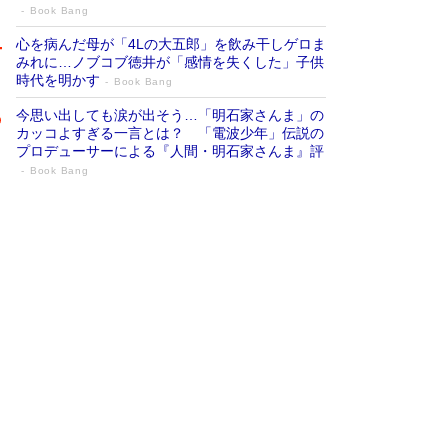
Book Bang
心を病んだ母が「4Lの大五郎」を飲み干しゲロま
みれに…ノブコブ徳井が「感情を失くした」子供
時代を明かす
Book Bang
今思い出しても涙が出そう…「明石家さんま」の
カッコよすぎる一言とは？ 「電波少年」伝説の
プロデューサーによる『人間・明石家さんま』評
Book Bang
「『火垂るの墓』は、大嘘である」原作者
が抱き続けた“自責の念”とは…「自己憐憫
は描きたくない」監督が徹底的にこだわっ
たこと（後編） #戦争の記憶
Book Bang
「叱って伸びるやつは、褒めたらもっと伸びる」
俳優・高嶋政伸が家族に教わった“人を育てるコ
ツ”…芸への考え方を明かす
Book Bang
美輪明宏 晩年の回答を集めた『ほほえんで生き
るための人生相談』がランクイン［エンターテイ
メントベストセラー］
Book Bang
「宇宙兄弟」最終46巻がベストセラー1位 宇宙