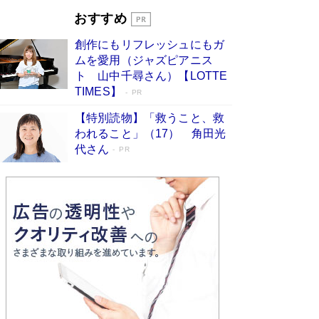
開発への関心を押し上げた18年の物語に幕 特装
おすすめ
版には「宇宙で描かれたマンガ」も収録
Book Bang
創作にもリフレッシュにもガ
友近氏、絶賛！ 鎌倉を舞台に、孤独を抱えた
ムを愛用（ジャズピアニス
人々が新たな一歩を踏み出す連作短篇集『海のほ
ト 山中千尋さん）【LOTTE
とりのプラネット』試し読み
Book Bang
TIMES】
PR
【特別読物】「救うこと、救
われること」（17） 角田光
代さん
PR