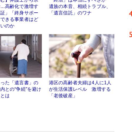
で…高齢化で激増す
遺族の本音、相続トラブル、
保証」「終身サポー
「遺言信託」のワナ
頼できる事業者はど
いいのか
わった「遺言書」の
港区の高齢者夫婦は4人に1人
内との“争続”を避け
が生活保護レベル 激増する
トとは
「老後破産」