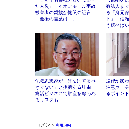
た人災」 イオンモール事故
教法人ま
被害者の親族が慟哭の証言
る「身元
「最後の言葉は…」
ト」 信
う選べば
仏教思想家が「終活はするべ
法律が変
きでない」と指摘する理由
注意点 身
終活ビジネスで財産を奪われ
るポイン
るリスクも