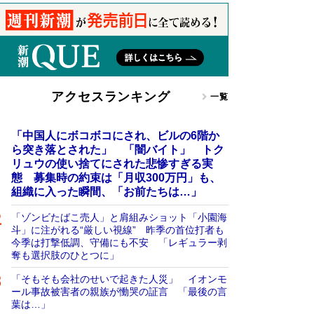
アクセスランキング
一覧
「中国人にボコボコにされ、ビルの6階か
ら突き落とされた」 「闇バイト」 トク
リュウの使い捨てにされた悲惨すぎる実
態 募集時の約束は「月収300万円」も、
組織に入った瞬間、「お前たちは…」
「ゾンビたばこ売人」と肩組みショット「小園海
斗」に注がれる“厳しい視線” 昨季の首位打者も
今季は打撃低調、守備にも不安 「レギュラー剥
奪も選択肢のひとつに」
「そもそも会社のせいで起きた人災」 イオンモ
ール事故被害者の親族が慟哭の証言 「最後の言
葉は…」