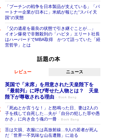
「プーチンの戦争を日本製品が支えている」「パ
ートナー企業が日本に」米紙が報じた“スパイ天
国”の実態
「父の遺産を最良の状態で引き継ぐことが…」
イオン爆発で非難殺到の「ハビタ」エリート社長
はハーバードでMBA取得 かつて語っていた「経
営哲学」とは
話題の本
レビュー
ニュース
英国で「末席」を用意された天皇陛下を
「最前列」に呼び寄せた人物とは？ 天皇
陛下が尊敬される理由
Book Bang
「死ぬとか言うな！」と怒鳴った日、妻は2人の
子を残して自死した…夫が「自分の犯した罪や愚
かさ」に向き合う魂の一冊
Book Bang
舌は欠損、衣服には高放射線…9人の若者が死ん
だ「世界一不気味な山岳遭難」に迫る