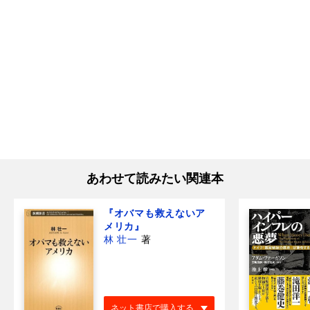
あわせて読みたい関連本
『オバマも救えないア
メリカ』
林 壮一
著
ネット書店で購入する