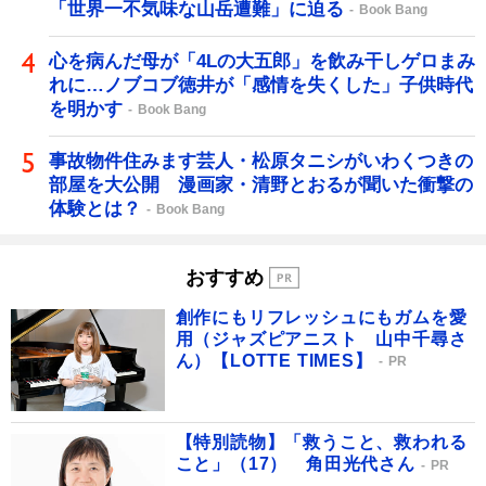
「世界一不気味な山岳遭難」に迫る
Book Bang
心を病んだ母が「4Lの大五郎」を飲み干しゲロまみ
れに…ノブコブ徳井が「感情を失くした」子供時代
を明かす
Book Bang
事故物件住みます芸人・松原タニシがいわくつきの
部屋を大公開 漫画家・清野とおるが聞いた衝撃の
体験とは？
Book Bang
おすすめ
創作にもリフレッシュにもガムを愛
用（ジャズピアニスト 山中千尋さ
ん）【LOTTE TIMES】
PR
【特別読物】「救うこと、救われる
こと」（17） 角田光代さん
PR