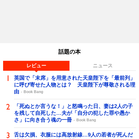
話題の本
レビュー
ニュース
英国で「末席」を用意された天皇陛下を「最前列」
に呼び寄せた人物とは？ 天皇陛下が尊敬される理
由
Book Bang
「死ぬとか言うな！」と怒鳴った日、妻は2人の子
を残して自死した…夫が「自分の犯した罪や愚か
さ」に向き合う魂の一冊
Book Bang
舌は欠損、衣服には高放射線…9人の若者が死んだ