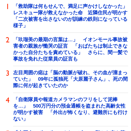
「救助隊は何もせんで、満足に声かけしなかった」
レスキュー隊が救えなかった命 近隣住民が明かす
「二次被害を出さないのが訓練の鉄則になっている
様子」
「玖瑠美の最期の言葉は…」 イオンモール事故被
害者の親族が慟哭の証言 「おばたちは制止できな
かった自分たちを責めている」 さらに、間一髪で
事故を免れた従業員の証言も
左目周囲の痣は「脳の動脈が破れ、その血が溜まっ
ていた」 09年に孤独死「大原麗子さん」、死の間
際に何が起きていたのか
「自衛隊員や報道カメラマンのフリをして泥棒
を…」 500万円分の預金通帳を盗まれた高齢女性
が明かす被害 「外出が怖くなり、避難所にも行け
ない」