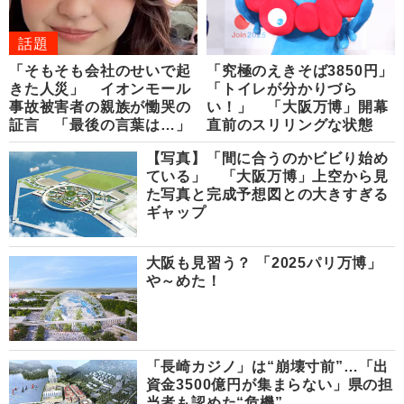
話題
「そもそも会社のせいで起
「究極のえきそば3850円」
きた人災」 イオンモール
「トイレが分かりづら
事故被害者の親族が慟哭の
い！」 「大阪万博」開幕
証言 「最後の言葉は…」
直前のスリリングな状態
【写真】「間に合うのかビビり始め
ている」 「大阪万博」上空から見
た写真と完成予想図との大きすぎる
ギャップ
大阪も見習う？ 「2025パリ万博」
や～めた！
「長崎カジノ」は“崩壊寸前”…「出
資金3500億円が集まらない」県の担
当者も認めた“危機”