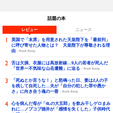
話題の本
レビュー
ニュース
英国で「末席」を用意された天皇陛下を「最前列」
に呼び寄せた人物とは？ 天皇陛下が尊敬される理
由
Book Bang
舌は欠損、衣服には高放射線…9人の若者が死んだ
「世界一不気味な山岳遭難」に迫る
Book Bang
「死ぬとか言うな！」と怒鳴った日、妻は2人の子
を残して自死した…夫が「自分の犯した罪や愚か
さ」に向き合う魂の一冊
Book Bang
心を病んだ母が「4Lの大五郎」を飲み干しゲロまみ
れに…ノブコブ徳井が「感情を失くした」子供時代