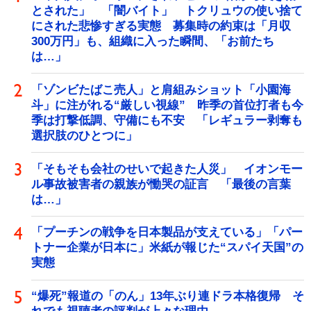
とされた」 「闇バイト」 トクリュウの使い捨て
にされた悲惨すぎる実態 募集時の約束は「月収
300万円」も、組織に入った瞬間、「お前たち
は…」
「ゾンビたばこ売人」と肩組みショット「小園海
斗」に注がれる“厳しい視線” 昨季の首位打者も今
季は打撃低調、守備にも不安 「レギュラー剥奪も
選択肢のひとつに」
「そもそも会社のせいで起きた人災」 イオンモー
ル事故被害者の親族が慟哭の証言 「最後の言葉
は…」
「プーチンの戦争を日本製品が支えている」「パー
トナー企業が日本に」米紙が報じた“スパイ天国”の
実態
“爆死”報道の「のん」13年ぶり連ドラ本格復帰 そ