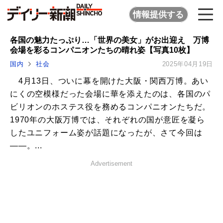
情報提供する
各国の魅力たっぷり…「世界の美女」がお出迎え 万博
会場を彩るコンパニオンたちの晴れ姿【写真10枚】
国内
社会
2025年04月19日
4月13日、ついに幕を開けた大阪・関西万博。あい
にくの空模様だった会場に華を添えたのは、各国のパ
ビリオンのホステス役を務めるコンパニオンたちだ。
1970年の大阪万博では、それぞれの国が意匠を凝ら
したユニフォーム姿が話題になったが、さて今回は
――。...
Advertisement